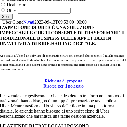
Healthcare
Other
Send
Uber Clone
Niyati
2023-09-13T09:53:00+00:00
L’APP CLONE DI UBER È UNA SOLUZIONE
IMPECCABILE CHE TI CONSENTE DI TRASFORMARE IL
TRADIZIONALE BUSINESS DELLE APP DI TAXI IN
UN’ATTIVITÀ DI RIDE-HAILING DIGITALE.
App simili a Uber è un software di prenotazione taxi on-demand che consente il miglioramento
del business digitale di ride-hailing. Con lo sviluppo di app clone di Uber, i proprietari di attività
di taxi migliorano i loro clienti dimostrando la prenotazione delle corse da qualsiasi luogo in
qualsiasi momento.
Richiesta di proposta
Risorse per il noleggio
Le aziende che gestiscono taxi che desiderano trasformare i loro modi
tradizionali hanno bisogno di un’app di prenotazione taxi simile a
Uber. Mentre trasforma il business delle flotte in una piattaforma
digitale, le aziende hanno bisogno di uno script clone di Uber
personalizzato che garantisca una facile gestione aziendale.
LE AZIENDE DI TAXI LOCALI POSSONO