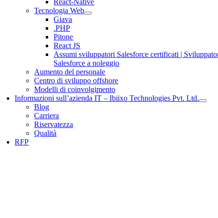
React-Native
Tecnologia Web
Giava
.PHP
Pitone
React JS
Assumi sviluppatori Salesforce certificati | Sviluppato
Salesforce a noleggio
Aumento del personale
Centro di sviluppo offshore
Modelli di coinvolgimento
Informazioni sull’azienda IT – Ibiixo Technologies Pvt. Ltd.
Blog
Carriera
Riservatezza
Qualità
RFP