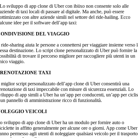
Lo sviluppo di app clone di Uber con ibiixo non consente solo alle
aziende di taxi locali di passare al digitale. Ma anche, può essere
ottimizzato con altre aziende simili nel settore del ride-hailing. Ecco
alcune idee per il software dell’app taxi:
CONDIVISIONE DEL VIAGGIO
l ride-sharing aiuta le persone a connettersi per viaggiare insieme verso 
tessa destinazione. Lo script clone personalizzato di Uber può fornire la
ossibilità di trovare il percorso migliore per raccogliere più utenti in un
nico viaggio.
PRENOTAZIONE TAXI
l miglior script personalizzato dell’app clone di Uber consentirà una
renotazione di taxi impeccabile con misure di sicurezza essenziali. Lo
viluppo di app simili a Uber ha un’app per conducenti, un’app per ciclis
 un pannello di amministrazione ricco di funzionalità.
NOLEGGIO VEICOLI
o sviluppo di app clone di Uber ha un modulo per fornire auto o
iciclette in affitto generalmente per alcune ore o giorni. App come Uber
anno permesso agli utenti di noleggiare qualsiasi veicolo per il trasporto