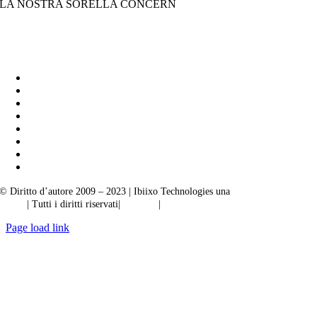
LA NOSTRA SORELLA CONCERN
Soluzioni aziendali Ibiixo
|
Akarta Esportazioni
© Diritto d’autore 2009 – 2023 | Ibiixo Technologies una
società del Gruppo
Ibiixo
| Tutti i diritti riservati|
Qualità
|
Riservatezza
Page load link