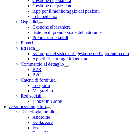
Gestione ospedaliera
Gestione del paziente
App per il monitoraggio dei pazienti
Telemedicina
Ospitalità
Gestione alberghiera
Sistema di prenotazione del ristorante
Prenotazione tavoli
Fintech
EdTech
Sviluppo del sistema di gestione dell’apprendimento
App di eLearning OnDemand
Commercio al dettaglio
B2B
B2C
Catena di fornitura
Trasporto
Magazzino
Reti sociali
LinkedIn Clone
Assumi sviluppatori
Tecnologia mobile
Androide
Svolazzare
Ios