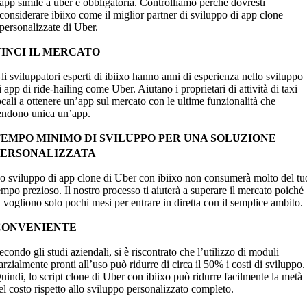
app simile a uber è obbligatoria. Controlliamo perché dovresti
considerare ibiixo come il miglior partner di sviluppo di app clone
personalizzate di Uber.
VINCI IL MERCATO
li sviluppatori esperti di ibiixo hanno anni di esperienza nello sviluppo
i app di ride-hailing come Uber. Aiutano i proprietari di attività di taxi
ocali a ottenere un’app sul mercato con le ultime funzionalità che
endono unica un’app.
TEMPO MINIMO DI SVILUPPO PER UNA SOLUZIONE
PERSONALIZZATA
o sviluppo di app clone di Uber con ibiixo non consumerà molto del tu
empo prezioso. Il nostro processo ti aiuterà a superare il mercato poiché
i vogliono solo pochi mesi per entrare in diretta con il semplice ambito.
CONVENIENTE
econdo gli studi aziendali, si è riscontrato che l’utilizzo di moduli
arzialmente pronti all’uso può ridurre di circa il 50% i costi di sviluppo.
uindi, lo script clone di Uber con ibiixo può ridurre facilmente la metà
el costo rispetto allo sviluppo personalizzato completo.