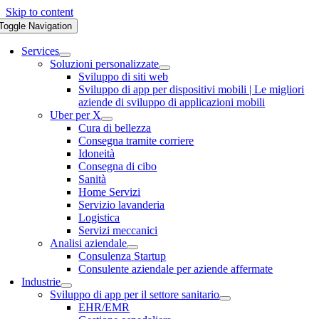
Skip to content
Toggle Navigation
Services
Soluzioni personalizzate
Sviluppo di siti web
Sviluppo di app per dispositivi mobili | Le migliori
aziende di sviluppo di applicazioni mobili
Uber per X
Cura di bellezza
Consegna tramite corriere
Idoneità
Consegna di cibo
Sanità
Home Servizi
Servizio lavanderia
Logistica
Servizi meccanici
Analisi aziendale
Consulenza Startup
Consulente aziendale per aziende affermate
Industrie
Sviluppo di app per il settore sanitario
EHR/EMR