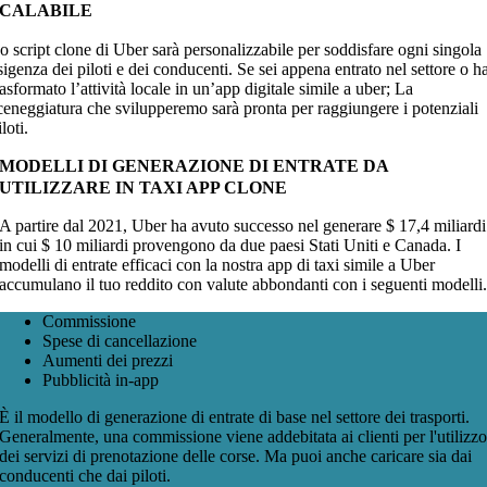
SCALABILE
o script clone di Uber sarà personalizzabile per soddisfare ogni singola
sigenza dei piloti e dei conducenti. Se sei appena entrato nel settore o h
rasformato l’attività locale in un’app digitale simile a uber; La
ceneggiatura che svilupperemo sarà pronta per raggiungere i potenziali
iloti.
MODELLI DI GENERAZIONE DI ENTRATE DA
UTILIZZARE IN TAXI APP CLONE
A partire dal 2021, Uber ha avuto successo nel generare $ 17,4 miliardi
in cui $ 10 miliardi provengono da due paesi Stati Uniti e Canada. I
modelli di entrate efficaci con la nostra app di taxi simile a Uber
accumulano il tuo reddito con valute abbondanti con i seguenti modelli
Commissione
Spese di cancellazione
Aumenti dei prezzi
Pubblicità in-app
È il modello di generazione di entrate di base nel settore dei trasporti.
Generalmente, una commissione viene addebitata ai clienti per l'utilizz
dei servizi di prenotazione delle corse. Ma puoi anche caricare sia dai
conducenti che dai piloti.