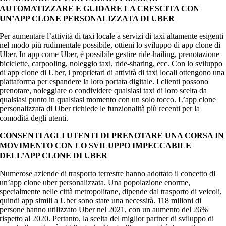
AUTOMATIZZARE E GUIDARE LA CRESCITA CON
UN’APP CLONE PERSONALIZZATA DI UBER
Per aumentare l’attività di taxi locale a servizi di taxi altamente esigenti
nel modo più rudimentale possibile, ottieni lo sviluppo di app clone di
Uber. In app come Uber, è possibile gestire ride-hailing, prenotazione
biciclette, carpooling, noleggio taxi, ride-sharing, ecc. Con lo sviluppo
di app clone di Uber, i proprietari di attività di taxi locali ottengono una
piattaforma per espandere la loro portata digitale. I clienti possono
prenotare, noleggiare o condividere qualsiasi taxi di loro scelta da
qualsiasi punto in qualsiasi momento con un solo tocco. L’app clone
personalizzata di Uber richiede le funzionalità più recenti per la
comodità degli utenti.
CONSENTI AGLI UTENTI DI PRENOTARE UNA CORSA IN
MOVIMENTO CON LO SVILUPPO IMPECCABILE
DELL’APP CLONE DI UBER
Numerose aziende di trasporto terrestre hanno adottato il concetto di
un’app clone uber personalizzata. Una popolazione enorme,
specialmente nelle città metropolitane, dipende dal trasporto di veicoli,
quindi app simili a Uber sono state una necessità. 118 milioni di
persone hanno utilizzato Uber nel 2021, con un aumento del 26%
rispetto al 2020. Pertanto, la scelta del miglior partner di sviluppo di