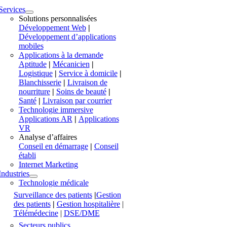
Services
Solutions personnalisées
Développement Web
|
Développement d’applications
mobiles
Applications à la demande
Aptitude
|
Mécanicien
|
Logistique
|
Service à domicile
|
Blanchisserie
|
Livraison de
nourriture
|
Soins de beauté
|
Santé
|
Livraison par courrier
Technologie immersive
Applications AR
|
Applications
VR
Analyse d’affaires
Conseil en démarrage
|
Conseil
établi
Internet Marketing
Industries
Technologie médicale
Surveillance des patients
|
Gestion
des patients
|
Gestion hospitalière
|
Télémédecine
|
DSE/DME
Secteurs publics