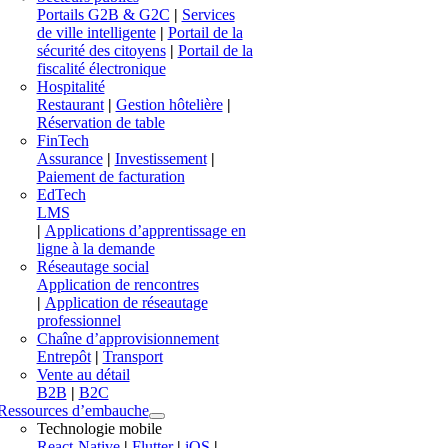
Portails G2B & G2C
|
Services
de ville intelligente
|
Portail de la
sécurité des citoyens
|
Portail de la
fiscalité électronique
Hospitalité
Restaurant
|
Gestion hôtelière
|
Réservation de table
FinTech
Assurance
|
Investissement
|
Paiement de facturation
EdTech
LMS
|
Applications d’apprentissage en
ligne à la demande
Réseautage social
Application de rencontres
|
Application de réseautage
professionnel
Chaîne d’approvisionnement
Entrepôt
|
Transport
Vente au détail
B2B
|
B2C
Ressources d’embauche
Technologie mobile
React-Native
|
Flutter
|
iOS
|