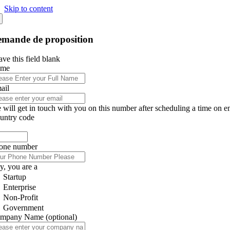
Skip to content
mande de proposition
ve this field blank
ame
ail
 will get in touch with you on this number after scheduling a time on e
untry code
one number
y, you are a
Startup
Enterprise
Non-Profit
Government
mpany Name
(optional)