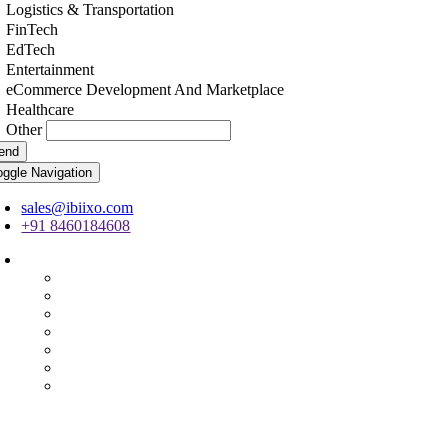
Logistics & Transportation
FinTech
EdTech
Entertainment
eCommerce Development And Marketplace
Healthcare
Other
end
oggle Navigation
sales@ibiixo.com
+91 8460184608