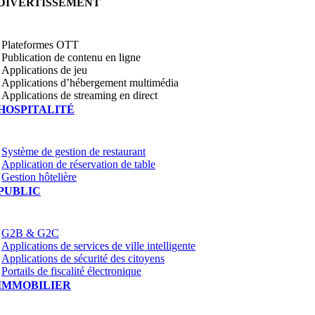
DIVERTISSEMENT
Plateformes OTT
Publication de contenu en ligne
Applications de jeu
Applications d’hébergement multimédia
Applications de streaming en direct
HOSPITALITÉ
Système de gestion de restaurant
Application de réservation de table
Gestion hôtelière
PUBLIC
G2B & G2C
Applications de services de ville intelligente
Applications de sécurité des citoyens
Portails de fiscalité électronique
IMMOBILIER