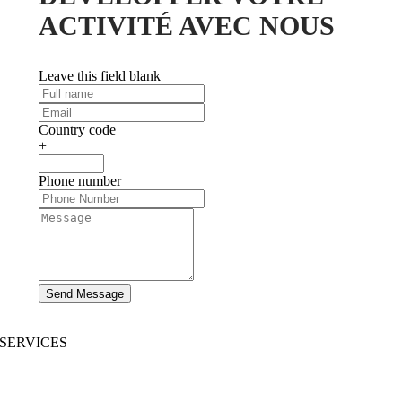
ACTIVITÉ AVEC NOUS
Leave this field blank
Country code
+
Phone number
Send Message
SERVICES
Développement de sites Web
|
Développement d’applications mobiles