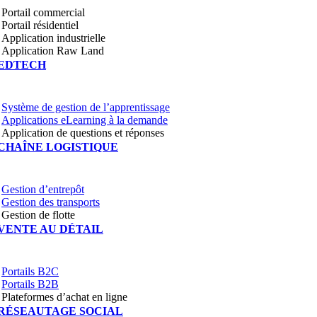
Portail commercial
Portail résidentiel
Application industrielle
Application Raw Land
EDTECH
Système de gestion de l’apprentissage
Applications eLearning à la demande
Application de questions et réponses
CHAÎNE LOGISTIQUE
Gestion d’entrepôt
Gestion des transports
Gestion de flotte
VENTE AU DÉTAIL
Portails B2C
Portails B2B
Plateformes d’achat en ligne
RÉSEAUTAGE SOCIAL