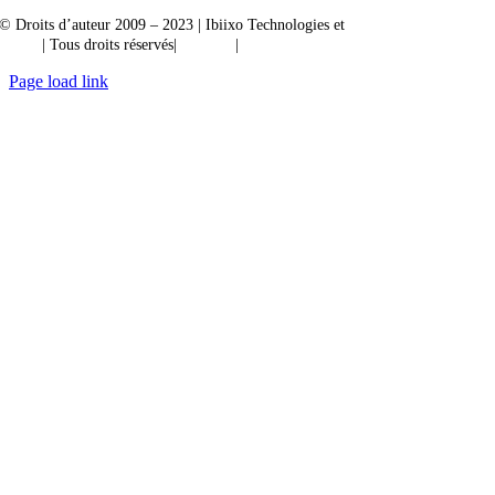
© Droits d’auteur 2009 – 2023 | Ibiixo Technologies et
société du groupe
Ibiixo
| Tous droits réservés|
Qualité
|
Confidentialité
Page load link