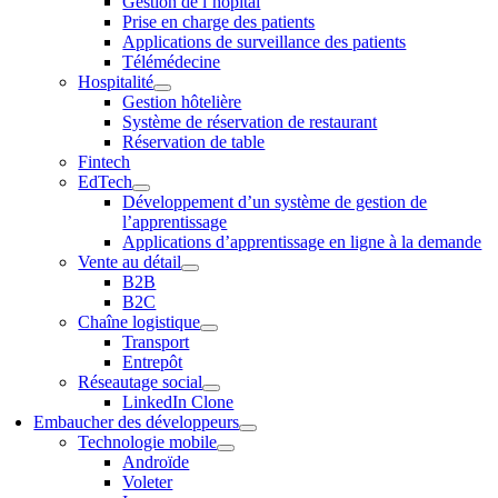
Gestion de l’hôpital
Prise en charge des patients
Applications de surveillance des patients
Télémédecine
Hospitalité
Gestion hôtelière
Système de réservation de restaurant
Réservation de table
Fintech
EdTech
Développement d’un système de gestion de
l’apprentissage
Applications d’apprentissage en ligne à la demande
Vente au détail
B2B
B2C
Chaîne logistique
Transport
Entrepôt
Réseautage social
LinkedIn Clone
Embaucher des développeurs
Technologie mobile
Androïde
Voleter