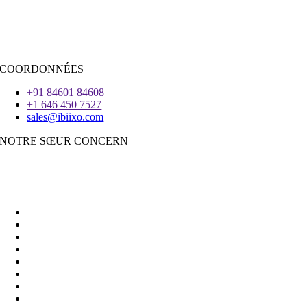
iOS
|
React-Native
Voleter
COORDONNÉES
+91 84601 84608
+1 646 450 7527
sales@ibiixo.com
NOTRE SŒUR CONCERN
Ibiixo Business Solutions
|
Akarta Exportations