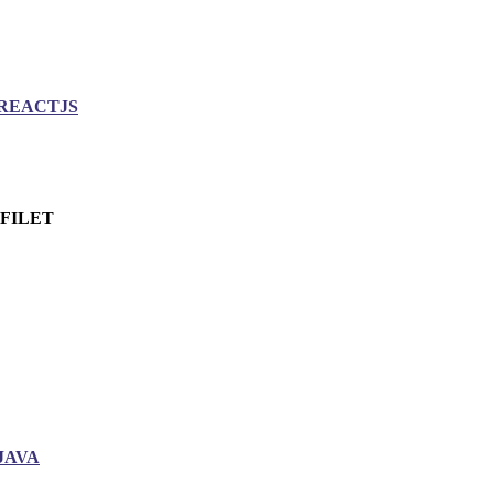
REACTJS
.FILET
JAVA