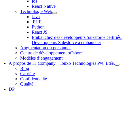
Ios
React-Native
Technologie Web
Java
.PHP
Python
React JS
Embauchez des développeurs Salesforce certifiés |
Développeurs Salesforce à embaucher
Augmentation du personnel
Centre de développement offshore
Modèles d’engagement
À propos de IT Company – Ibiixo Technologies Pvt. Ltée.
Blog
Carrière
Confidentialité
Qualité
DP