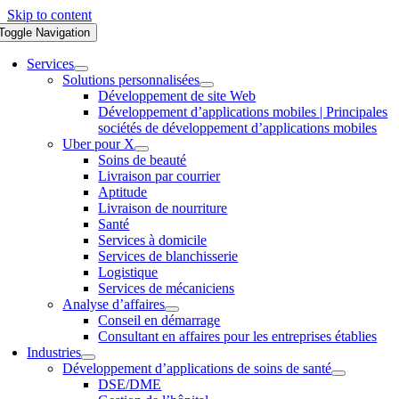
Skip to content
Toggle Navigation
Services
Solutions personnalisées
Développement de site Web
Développement d’applications mobiles | Principales
sociétés de développement d’applications mobiles
Uber pour X
Soins de beauté
Livraison par courrier
Aptitude
Livraison de nourriture
Santé
Services à domicile
Services de blanchisserie
Logistique
Services de mécaniciens
Analyse d’affaires
Conseil en démarrage
Consultant en affaires pour les entreprises établies
Industries
Développement d’applications de soins de santé
DSE/DME