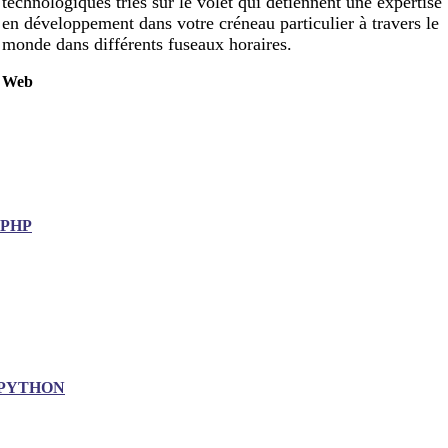
technologiques triés sur le volet qui détiennent une expertise
en développement dans votre créneau particulier à travers le
monde dans différents fuseaux horaires.
Web
.PHP
PYTHON