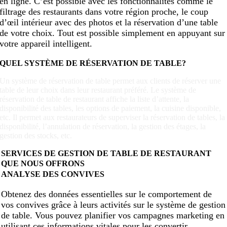
en ligne. C’est possible avec les fonctionnalités comme le
filtrage des restaurants dans votre région proche, le coup
d’œil intérieur avec des photos et la réservation d’une table
de votre choix. Tout est possible simplement en appuyant sur
votre appareil intelligent.
QUEL SYSTÈME DE RÉSERVATION DE TABLE?
Un système de réservation de table permet aux clients de réserver une
table de leur choix dans leur restaurant préféré. Le système de
réservation de table de restaurant affiche la liste d’attente, la
disponibilité des tables, les options de paiement, la cuisine disponible,
etc. Il permet aux restaurateurs de superviser la réservation de tables, la
disponibilité, l’annulation de réservation, la gestion des étages, la
gestion des stocks, etc.
SERVICES DE GESTION DE TABLE DE RESTAURANT
QUE NOUS OFFRONS
ANALYSE DES CONVIVES
Obtenez des données essentielles sur le comportement de
vos convives grâce à leurs activités sur le système de gestion
de table. Vous pouvez planifier vos campagnes marketing en
utilisant ces informations vitales pour les convertir