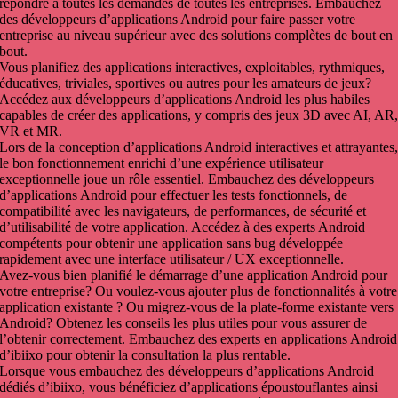
répondre à toutes les demandes de toutes les entreprises. Embauchez
des développeurs d’applications Android pour faire passer votre
entreprise au niveau supérieur avec des solutions complètes de bout en
bout.
Vous planifiez des applications interactives, exploitables, rythmiques,
éducatives, triviales, sportives ou autres pour les amateurs de jeux?
Accédez aux développeurs d’applications Android les plus habiles
capables de créer des applications, y compris des jeux 3D avec AI, AR
VR et MR.
Lors de la conception d’applications Android interactives et attrayantes
le bon fonctionnement enrichi d’une expérience utilisateur
exceptionnelle joue un rôle essentiel. Embauchez des développeurs
d’applications Android pour effectuer les tests fonctionnels, de
compatibilité avec les navigateurs, de performances, de sécurité et
d’utilisabilité de votre application. Accédez à des experts Android
compétents pour obtenir une application sans bug développée
rapidement avec une interface utilisateur / UX exceptionnelle.
Avez-vous bien planifié le démarrage d’une application Android pour
votre entreprise? Ou voulez-vous ajouter plus de fonctionnalités à votre
application existante ? Ou migrez-vous de la plate-forme existante vers
Android? Obtenez les conseils les plus utiles pour vous assurer de
l’obtenir correctement. Embauchez des experts en applications Android
d’ibiixo pour obtenir la consultation la plus rentable.
Lorsque vous embauchez des développeurs d’applications Android
dédiés d’ibiixo, vous bénéficiez d’applications époustouflantes ainsi