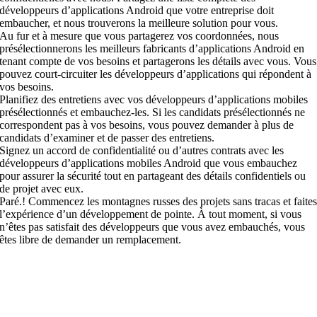
développeurs d’applications Android que votre entreprise doit
embaucher, et nous trouverons la meilleure solution pour vous.
Au fur et à mesure que vous partagerez vos coordonnées, nous
présélectionnerons les meilleurs fabricants d’applications Android en
tenant compte de vos besoins et partagerons les détails avec vous. Vous
pouvez court-circuiter les développeurs d’applications qui répondent à
vos besoins.
Planifiez des entretiens avec vos développeurs d’applications mobiles
présélectionnés et embauchez-les. Si les candidats présélectionnés ne
correspondent pas à vos besoins, vous pouvez demander à plus de
candidats d’examiner et de passer des entretiens.
Signez un accord de confidentialité ou d’autres contrats avec les
développeurs d’applications mobiles Android que vous embauchez
pour assurer la sécurité tout en partageant des détails confidentiels ou
de projet avec eux.
Paré.! Commencez les montagnes russes des projets sans tracas et faite
l’expérience d’un développement de pointe. À tout moment, si vous
n’êtes pas satisfait des développeurs que vous avez embauchés, vous
êtes libre de demander un remplacement.
mbauchez des développeurs Android à partir de notre
assin de talents approuvés ayant une expérience de nivea
ébutant à au niveau de l’entreprise. Notre équipe de
essources comprend diverses expertises techniques