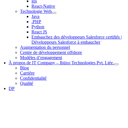
Ios
React-Native
Technologie Web
Java
.PHP
Python
React JS
Embauchez des développeurs Salesforce certifiés |
Développeurs Salesforce à embaucher
Augmentation du personnel
Centre de développement offshore
Modèles d’engagement
À propos de IT Company – Ibiixo Technologies Pvt. Ltée.
Blog
Carrière
Confidentialité
Qualité
DP