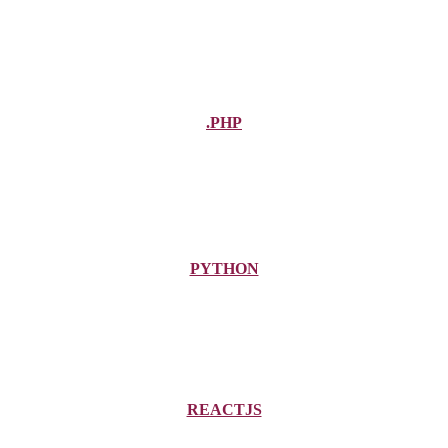
.PHP
PYTHON
REACTJS