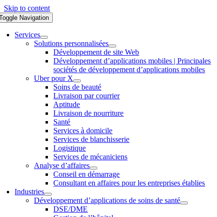
Skip to content
Toggle Navigation
Services
Solutions personnalisées
Développement de site Web
Développement d’applications mobiles | Principales
sociétés de développement d’applications mobiles
Uber pour X
Soins de beauté
Livraison par courrier
Aptitude
Livraison de nourriture
Santé
Services à domicile
Services de blanchisserie
Logistique
Services de mécaniciens
Analyse d’affaires
Conseil en démarrage
Consultant en affaires pour les entreprises établies
Industries
Développement d’applications de soins de santé
DSE/DME