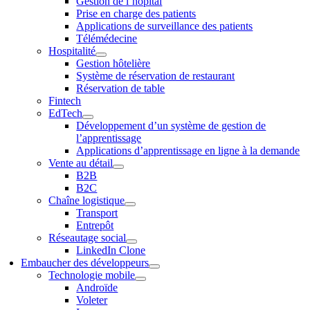
Gestion de l’hôpital
Prise en charge des patients
Applications de surveillance des patients
Télémédecine
Hospitalité
Gestion hôtelière
Système de réservation de restaurant
Réservation de table
Fintech
EdTech
Développement d’un système de gestion de
l’apprentissage
Applications d’apprentissage en ligne à la demande
Vente au détail
B2B
B2C
Chaîne logistique
Transport
Entrepôt
Réseautage social
LinkedIn Clone
Embaucher des développeurs
Technologie mobile
Androïde
Voleter