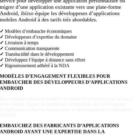
service pour développer une application personnalisée ou
migrer d’une application existante vers une plate-forme
Android, ibiixo équipe les développeurs d’applications
mobiles Android à des tarifs très abordables.
✓
Modèles d’embauche économiques
✓
Développeurs d’expertise du domaine
✓
Livraison à temps
✓
Communication transparente
✓
Translucidité dans le développement
✓
Développez l’équipe à distance sans effort
✓
Rigoureusement adhéré à la NDA
MODÈLES D’ENGAGEMENT FLEXIBLES POUR
EMBAUCHER DES DÉVELOPPEURS D’APPLICATIONS
ANDROID
Ibiixo propose plusieurs modèles d’embauche comme à temps plein, à
temps partiel, horaire ou contractuel. Embauchez des développeurs
d’applications selon vos besoins pour le développement d’applications
Android.
EMBAUCHEZ DES FABRICANTS D’APPLICATIONS
ANDROID AYANT UNE EXPERTISE DANS LA