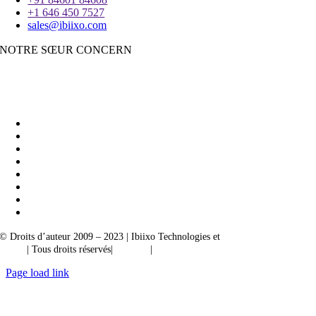
+1 646 450 7527
sales@ibiixo.com
NOTRE SŒUR CONCERN
Ibiixo Business Solutions
|
Akarta Exportations
© Droits d’auteur 2009 – 2023 | Ibiixo Technologies et
société du groupe
Ibiixo
| Tous droits réservés|
Qualité
|
Confidentialité
Page load link