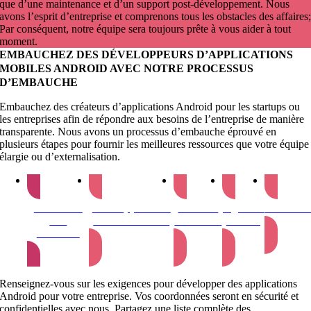
que d’une maintenance et d’un support post-développement. Nous
avons l’esprit d’entreprise et comprenons tous les obstacles des affaires
Par conséquent, notre équipe sera toujours prête à vous aider à tout
moment.
EMBAUCHEZ DES DÉVELOPPEURS D’APPLICATIONS
MOBILES ANDROID AVEC NOTRE PROCESSUS
D’EMBAUCHE
Embauchez des créateurs d’applications Android pour les startups ou
les entreprises afin de répondre aux besoins de l’entreprise de manière
transparente. Nous avons un processus d’embauche éprouvé en
plusieurs étapes pour fournir les meilleures ressources que votre équipe
élargie ou d’externalisation.
Soumettre
Développeurs de
Planifier
Signer le
Démarre
une
la liste restreinte
l’entrevue
contrat
demande
Renseignez-vous sur les exigences pour développer des applications
Android pour votre entreprise. Vos coordonnées seront en sécurité et
confidentielles avec nous. Partagez une liste complète des