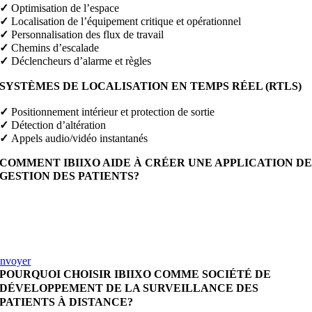
✓
Optimisation de l’espace
✓
Localisation de l’équipement critique et opérationnel
✓
Personnalisation des flux de travail
✓
Chemins d’escalade
✓
Déclencheurs d’alarme et règles
SYSTÈMES DE LOCALISATION EN TEMPS RÉEL (RTLS)
✓
Positionnement intérieur et protection de sortie
✓
Détection d’altération
✓
Appels audio/vidéo instantanés
COMMENT IBIIXO AIDE À CRÉER UNE APPLICATION D
GESTION DES PATIENTS?
ous comprenons parfaitement le secteur de la santé et nous nous
ssurons que nous ne développons pas seulement le système, mais que
ous développons en gardant à l’esprit toute la conformité et la
oncurrence pendant le développement.
nvoyer
POURQUOI CHOISIR IBIIXO COMME SOCIÉTÉ DE
DÉVELOPPEMENT DE LA SURVEILLANCE DES
PATIENTS À DISTANCE?