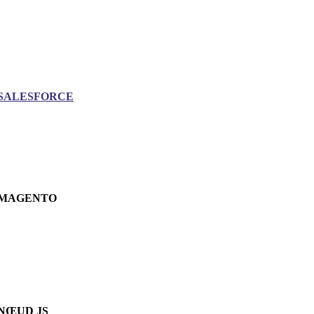
SALESFORCE
MAGENTO
NŒUD JS