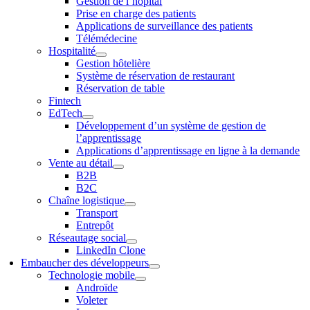
Gestion de l’hôpital
Prise en charge des patients
Applications de surveillance des patients
Télémédecine
Hospitalité
Gestion hôtelière
Système de réservation de restaurant
Réservation de table
Fintech
EdTech
Développement d’un système de gestion de
l’apprentissage
Applications d’apprentissage en ligne à la demande
Vente au détail
B2B
B2C
Chaîne logistique
Transport
Entrepôt
Réseautage social
LinkedIn Clone
Embaucher des développeurs
Technologie mobile
Androïde
Voleter