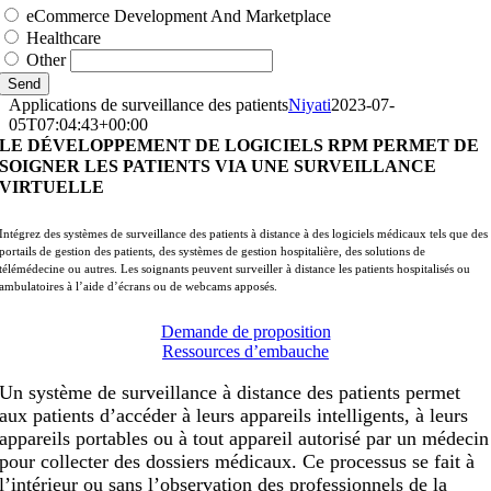
eCommerce Development And Marketplace
Healthcare
Other
Send
Applications de surveillance des patients
Niyati
2023-07-
05T07:04:43+00:00
LE DÉVELOPPEMENT DE LOGICIELS RPM PERMET DE
SOIGNER LES PATIENTS VIA UNE SURVEILLANCE
VIRTUELLE
Intégrez des systèmes de surveillance des patients à distance à des logiciels médicaux tels que des
portails de gestion des patients, des systèmes de gestion hospitalière, des solutions de
télémédecine ou autres. Les soignants peuvent surveiller à distance les patients hospitalisés ou
ambulatoires à l’aide d’écrans ou de webcams apposés.
Demande de proposition
Ressources d’embauche
Un système de surveillance à distance des patients permet
aux patients d’accéder à leurs appareils intelligents, à leurs
appareils portables ou à tout appareil autorisé par un médecin
pour collecter des dossiers médicaux. Ce processus se fait à
l’intérieur ou sans l’observation des professionnels de la