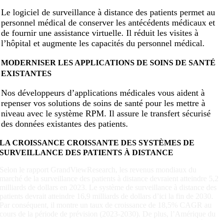
Le logiciel de surveillance à distance des patients permet au
personnel médical de conserver les antécédents médicaux et
de fournir une assistance virtuelle. Il réduit les visites à
l’hôpital et augmente les capacités du personnel médical.
MODERNISER LES APPLICATIONS DE SOINS DE SANTÉ
EXISTANTES
Nos développeurs d’applications médicales vous aident à
repenser vos solutions de soins de santé pour les mettre à
niveau avec le système RPM. Il assure le transfert sécurisé
des données existantes des patients.
LA CROISSANCE CROISSANTE DES SYSTÈMES DE
SURVEILLANCE DES PATIENTS À DISTANCE
Selon le rapport GrandViewResearch, les revenus mondiaux du
marché de la surveillance des patients à distance devraient atteindre 5,2
milliards de dollars en 2023. Le système de surveillance à distance des
patients devrait atteindre 16,9 milliards de dollars d’ici la fin de 2030.
Par conséquent, il montre un taux de croissance de 18,5% CAGR au
cours de la période de prévision (2023-2030). De plus, l’Amérique du