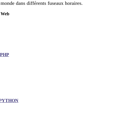
monde dans différents fuseaux horaires.
Web
.PHP
PYTHON