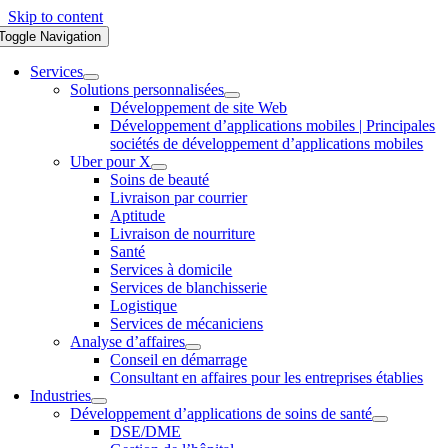
Skip to content
Toggle Navigation
Services
Solutions personnalisées
Développement de site Web
Développement d’applications mobiles | Principales
sociétés de développement d’applications mobiles
Uber pour X
Soins de beauté
Livraison par courrier
Aptitude
Livraison de nourriture
Santé
Services à domicile
Services de blanchisserie
Logistique
Services de mécaniciens
Analyse d’affaires
Conseil en démarrage
Consultant en affaires pour les entreprises établies
Industries
Développement d’applications de soins de santé
DSE/DME