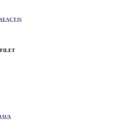
REACTJS
.FILET
JAVA