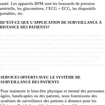
santé. Les appareils RPM sont les brassards de pression
artérielle, les glucomètres, l’ECG + ECG, les dispositifs
portables, etc.
QU’EST-CE QUE L’APPLICATION DE SURVEILLANCE À
DISTANCE DES PATIENTS?
Le système de surveillance à distance des patients aide les prestataires
de services médicaux à surveiller les activités opérationnelles du réseau
des patients. C’est le moyen d’utiliser les technologies numériques pou
capturer les dossiers médicaux et autres dossiers médicaux des patients.
De plus, il envoie électroniquement les informations aux prestataires de
soins de santé pour des évaluations plus approfondies. Ces systèmes
aident les gens à rester en bonne santé et permettent aux personnes
âgées ou handicapées de recevoir une assistance médicale pratiquemen
dans le confort de leur foyer.
SERVICES OFFERTS AVEC LE SYSTÈME DE
SURVEILLANCE DES PATIENTS
Pour maintenir le bien-être physique et mental des personnes
âgées, handicapées ou des patients, nous fournissons des
systèmes de surveillance des patients à distance pour les