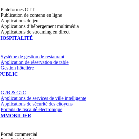
Plateformes OTT
Publication de contenu en ligne
Applications de jeu
Applications d’hébergement multimédia
Applications de streaming en direct
HOSPITALITÉ
Système de gestion de restaurant
Application de réservation de table
Gestion hôtelière
PUBLIC
G2B & G2C
Applications de services de ville intelligente
Applications de sécurité des citoyens
Portails de fiscalité électronique
IMMOBILIER
Portail commercial