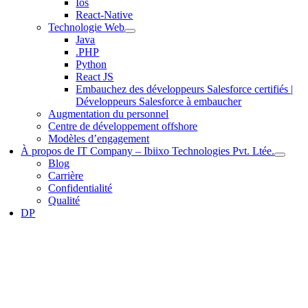
Ios
React-Native
Technologie Web
Java
.PHP
Python
React JS
Embauchez des développeurs Salesforce certifiés |
Développeurs Salesforce à embaucher
Augmentation du personnel
Centre de développement offshore
Modèles d’engagement
À propos de IT Company – Ibiixo Technologies Pvt. Ltée.
Blog
Carrière
Confidentialité
Qualité
DP