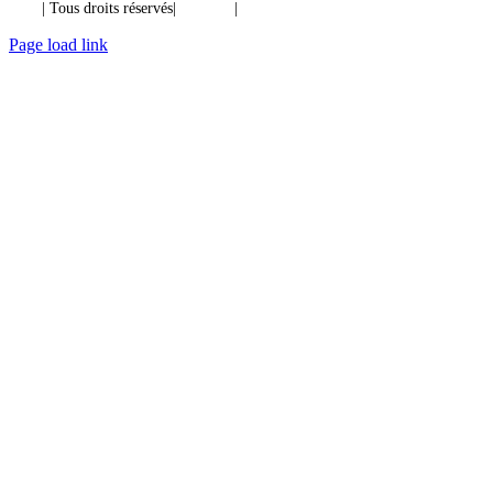
Ibiixo
| Tous droits réservés|
Qualité
|
Confidentialité
Page load link