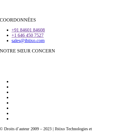
Voleter
COORDONNÉES
+91 84601 84608
+1 646 450 7527
sales@ibiixo.com
NOTRE SŒUR CONCERN
Ibiixo Business Solutions
|
Akarta Exportations
© Droits d’auteur 2009 – 2023 | Ibiixo Technologies et
société du groupe