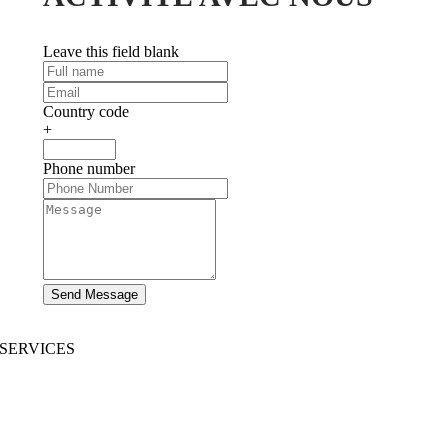
Leave this field blank
Country code
+
Phone number
Send Message
SERVICES
Développement de sites Web
|
Développement d’applications mobiles
Développement d’applications immersives
|