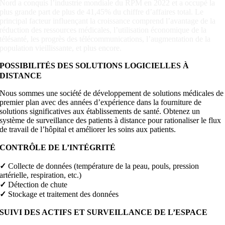
Nord a conquis l’industrie mondiale du RPM en 2022 et a occupé la
plus grande part de plus de 41,45% du chiffre d’affaires total. Le
principal facteur influençant la croissance comprend l’avantage de la
réduction des ressources médicales, l’utilisation économique de la
télésanté, les progrès des télécommunications, l’augmentation de la
population vieillissante, et plus encore.
POSSIBILITÉS DES SOLUTIONS LOGICIELLES À
DISTANCE
Nous sommes une société de développement de solutions médicales de
premier plan avec des années d’expérience dans la fourniture de
solutions significatives aux établissements de santé. Obtenez un
système de surveillance des patients à distance pour rationaliser le flux
de travail de l’hôpital et améliorer les soins aux patients.
CONTRÔLE DE L’INTÉGRITÉ
✓
Collecte de données (température de la peau, pouls, pression
artérielle, respiration, etc.)
✓
Détection de chute
✓
Stockage et traitement des données
SUIVI DES ACTIFS ET SURVEILLANCE DE L’ESPACE