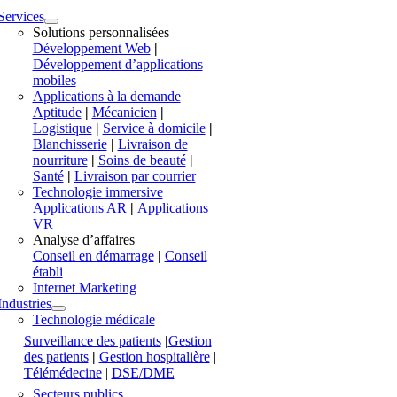
Services
Solutions personnalisées
Développement Web
|
Développement d’applications
mobiles
Applications à la demande
Aptitude
|
Mécanicien
|
Logistique
|
Service à domicile
|
Blanchisserie
|
Livraison de
nourriture
|
Soins de beauté
|
Santé
|
Livraison par courrier
Technologie immersive
Applications AR
|
Applications
VR
Analyse d’affaires
Conseil en démarrage
|
Conseil
établi
Internet Marketing
Industries
Technologie médicale
Surveillance des patients
|
Gestion
des patients
|
Gestion hospitalière
|
Télémédecine
|
DSE/DME
Secteurs publics