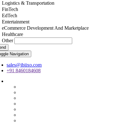
Logistics & Transportation
FinTech
EdTech
Entertainment
eCommerce Development And Marketplace
Healthcare
Other
end
oggle Navigation
sales@ibiixo.com
+91 8460184608