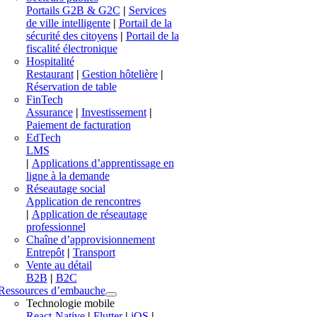
Portails G2B & G2C
|
Services
de ville intelligente
|
Portail de la
sécurité des citoyens
|
Portail de la
fiscalité électronique
Hospitalité
Restaurant
|
Gestion hôtelière
|
Réservation de table
FinTech
Assurance
|
Investissement
|
Paiement de facturation
EdTech
LMS
|
Applications d’apprentissage en
ligne à la demande
Réseautage social
Application de rencontres
|
Application de réseautage
professionnel
Chaîne d’approvisionnement
Entrepôt
|
Transport
Vente au détail
B2B
|
B2C
Ressources d’embauche
Technologie mobile
React-Native
|
Flutter
|
iOS
|