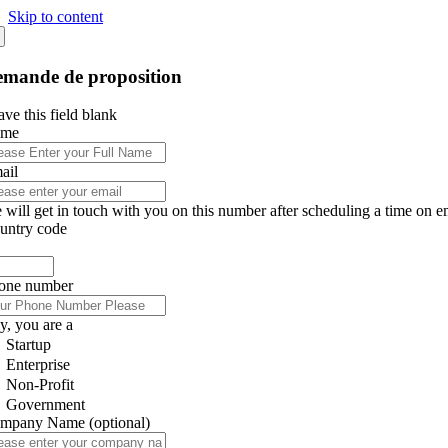
Skip to content
mande de proposition
ve this field blank
ame
ail
 will get in touch with you on this number after scheduling a time on e
untry code
one number
y, you are a
Startup
Enterprise
Non-Profit
Government
mpany Name
(optional)