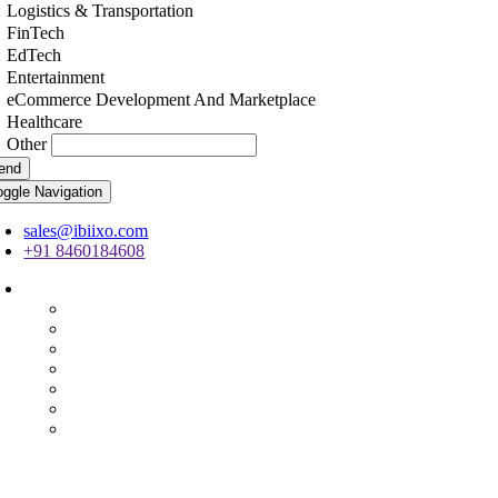
Logistics & Transportation
FinTech
EdTech
Entertainment
eCommerce Development And Marketplace
Healthcare
Other
end
oggle Navigation
sales@ibiixo.com
+91 8460184608