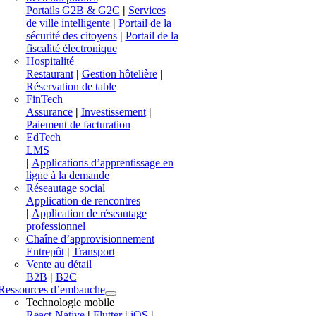
Portails G2B & G2C
|
Services
de ville intelligente
|
Portail de la
sécurité des citoyens
|
Portail de la
fiscalité électronique
Hospitalité
Restaurant
|
Gestion hôtelière
|
Réservation de table
FinTech
Assurance
|
Investissement
|
Paiement de facturation
EdTech
LMS
|
Applications d’apprentissage en
ligne à la demande
Réseautage social
Application de rencontres
|
Application de réseautage
professionnel
Chaîne d’approvisionnement
Entrepôt
|
Transport
Vente au détail
B2B
|
B2C
Ressources d’embauche
Technologie mobile
React-Native
|
Flutter
|
iOS
|