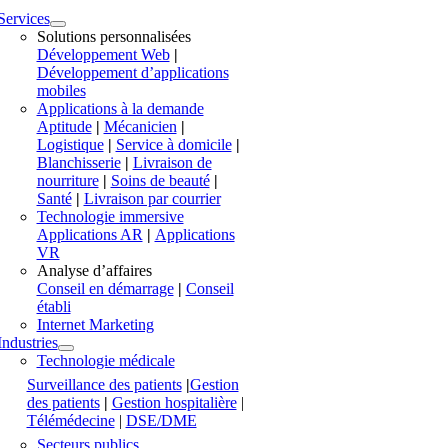
Services
Solutions personnalisées
Développement Web
|
Développement d’applications
mobiles
Applications à la demande
Aptitude
|
Mécanicien
|
Logistique
|
Service à domicile
|
Blanchisserie
|
Livraison de
nourriture
|
Soins de beauté
|
Santé
|
Livraison par courrier
Technologie immersive
Applications AR
|
Applications
VR
Analyse d’affaires
Conseil en démarrage
|
Conseil
établi
Internet Marketing
Industries
Technologie médicale
Surveillance des patients
|
Gestion
des patients
|
Gestion hospitalière
|
Télémédecine
|
DSE/DME
Secteurs publics