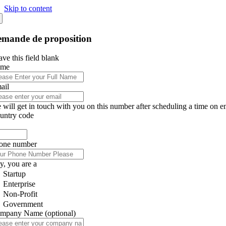
Skip to content
mande de proposition
ve this field blank
ame
ail
 will get in touch with you on this number after scheduling a time on e
untry code
one number
y, you are a
Startup
Enterprise
Non-Profit
Government
mpany Name
(optional)