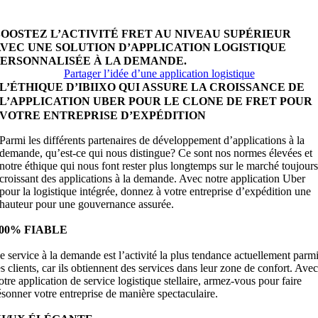
ber personnalisée.
BOOSTEZ L’ACTIVITÉ FRET AU NIVEAU SUPÉRIEUR
AVEC UNE SOLUTION D’APPLICATION LOGISTIQUE
PERSONNALISÉE À LA DEMANDE.
Partager l’idée d’une application logistique
L’ÉTHIQUE D’IBIIXO QUI ASSURE LA CROISSANCE DE
L’APPLICATION UBER POUR LE CLONE DE FRET POUR
VOTRE ENTREPRISE D’EXPÉDITION
Parmi les différents partenaires de développement d’applications à la
demande, qu’est-ce qui nous distingue? Ce sont nos normes élevées et
notre éthique qui nous font rester plus longtemps sur le marché toujour
croissant des applications à la demande. Avec notre application Uber
pour la logistique intégrée, donnez à votre entreprise d’expédition une
hauteur pour une gouvernance assurée.
00% FIABLE
e service à la demande est l’activité la plus tendance actuellement parm
es clients, car ils obtiennent des services dans leur zone de confort. Ave
otre application de service logistique stellaire, armez-vous pour faire
ésonner votre entreprise de manière spectaculaire.