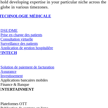
hold developing expertise in your particular niche across the
globe in various timezones.
TECHNOLOGIE MÉDICALE
DSE/DME
Prise en charge des patients
Consultation virtuelle
Surveillance des patients
Application de gestion hospitalière
FINTECH
Solution de paiement de facturation
Assurance
Investissement
Applications bancaires mobiles
Finance & Banque
ENTERTAINMENT
Plateformes OTT