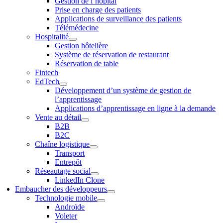
Gestion de l’hôpital
Prise en charge des patients
Applications de surveillance des patients
Télémédecine
Hospitalité
Gestion hôtelière
Système de réservation de restaurant
Réservation de table
Fintech
EdTech
Développement d’un système de gestion de
l’apprentissage
Applications d’apprentissage en ligne à la demande
Vente au détail
B2B
B2C
Chaîne logistique
Transport
Entrepôt
Réseautage social
LinkedIn Clone
Embaucher des développeurs
Technologie mobile
Androïde
Voleter