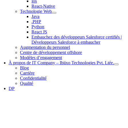
Ios
React-Native
Technologie Web
Java
.PHP
Python
React JS
Embauchez des développeurs Salesforce certifiés |
Développeurs Salesforce à embaucher
Augmentation du personnel
Centre de développement offshore
Modèles d’engagement
À propos de IT Company – Ibiixo Technologies Pvt. Ltée.
Blog
Carrière
Confidentialité
Qualité
DP