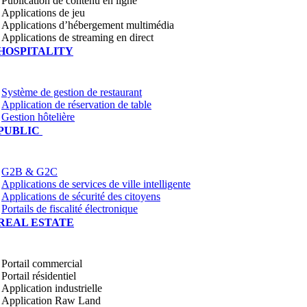
Publication de contenu en ligne
Applications de jeu
Applications d’hébergement multimédia
Applications de streaming en direct
HOSPITALITY
Système de gestion de restaurant
Application de réservation de table
Gestion hôtelière
PUBLIC
G2B & G2C
Applications de services de ville intelligente
Applications de sécurité des citoyens
Portails de fiscalité électronique
REAL ESTATE
Portail commercial
Portail résidentiel
Application industrielle
Application Raw Land