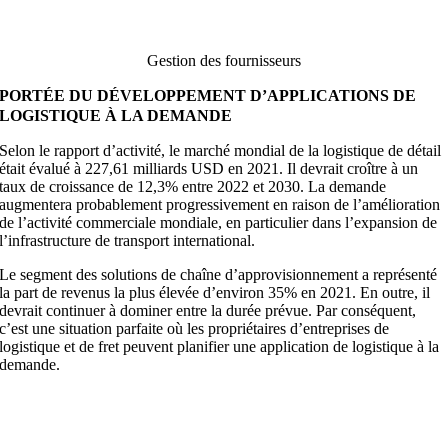
Gestion des fournisseurs
PORTÉE DU DÉVELOPPEMENT D’APPLICATIONS DE
LOGISTIQUE À LA DEMANDE
Selon le rapport d’activité, le marché mondial de la logistique de détail
était évalué à 227,61 milliards USD en 2021. Il devrait croître à un
taux de croissance de 12,3% entre 2022 et 2030. La demande
augmentera probablement progressivement en raison de l’amélioration
de l’activité commerciale mondiale, en particulier dans l’expansion de
l’infrastructure de transport international.
Le segment des solutions de chaîne d’approvisionnement a représenté
la part de revenus la plus élevée d’environ 35% en 2021. En outre, il
devrait continuer à dominer entre la durée prévue. Par conséquent,
c’est une situation parfaite où les propriétaires d’entreprises de
logistique et de fret peuvent planifier une application de logistique à la
demande.
vez-vous du mal à gérer votre flotte, votre entrepôt, vos
ournisseurs et plus encore dans votre entreprise de fret?
btenez une solution unique avec notre application de fret