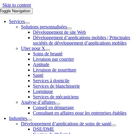
Skip to content
Toggle Navigation
Services
Solutions personnalisées
Développement de site Web
Développement d’applications mobiles | Principales
sociétés de développement d’applications mobiles
Uber pour X
Soins de beauté
Livraison par courrier
Aptitude
Livraison de nourriture
Santé
Services à domicile
Services de blanchisserie
Logistique
Services de mécaniciens
Analyse d’affaires
Conseil en démarrage
Consultant en affaires pour les entreprises établies
Industries
Développement d’applications de soins de santé
DSE/DME