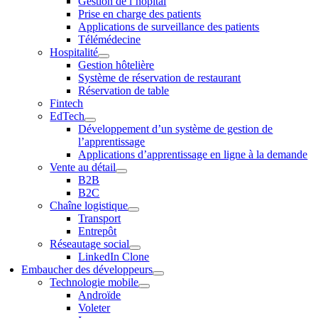
Gestion de l’hôpital
Prise en charge des patients
Applications de surveillance des patients
Télémédecine
Hospitalité
Gestion hôtelière
Système de réservation de restaurant
Réservation de table
Fintech
EdTech
Développement d’un système de gestion de
l’apprentissage
Applications d’apprentissage en ligne à la demande
Vente au détail
B2B
B2C
Chaîne logistique
Transport
Entrepôt
Réseautage social
LinkedIn Clone
Embaucher des développeurs
Technologie mobile
Androïde
Voleter