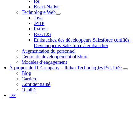
Ios
React-Native
Technologie Web
Java
.PHP
Python
React JS
Embauchez des développeurs Salesforce certifiés |
Développeurs Salesforce à embaucher
Augmentation du personnel
Centre de développement offshore
Modèles d’engagement
À propos de IT Company – Ibiixo Technologies Pvt. Ltée.
Blog
Carrière
Confidentialité
Qualité
DP