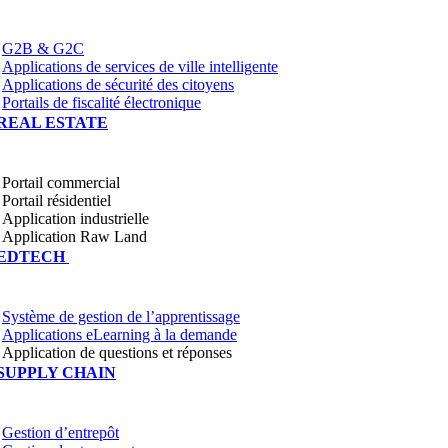
G2B & G2C
Applications de services de ville intelligente
Applications de sécurité des citoyens
Portails de fiscalité électronique
REAL ESTATE
Portail commercial
Portail résidentiel
Application industrielle
Application Raw Land
EDTECH
Système de gestion de l’apprentissage
Applications eLearning à la demande
Application de questions et réponses
SUPPLY CHAIN
Gestion d’entrepôt