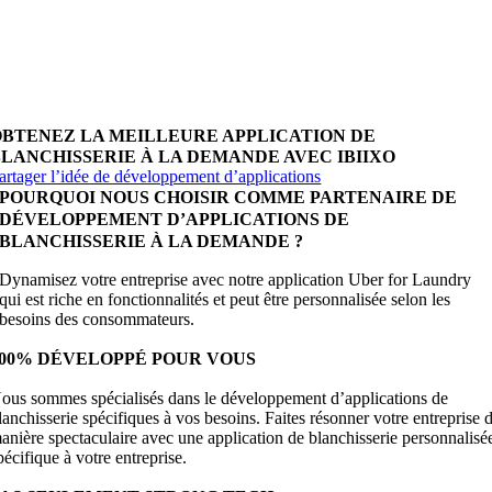
emandez à nos gestionnaires tout ce que vous voulez
avoir sur le développement de logiciels, et ils répondront 
otre question dans les 24 heures. C’est gratuit et sans
ngagement.
OBTENEZ LA MEILLEURE APPLICATION DE
BLANCHISSERIE À LA DEMANDE AVEC IBIIXO
artager l’idée de développement d’applications
POURQUOI NOUS CHOISIR COMME PARTENAIRE DE
DÉVELOPPEMENT D’APPLICATIONS DE
BLANCHISSERIE À LA DEMANDE ?
Dynamisez votre entreprise avec notre application Uber for Laundry
qui est riche en fonctionnalités et peut être personnalisée selon les
besoins des consommateurs.
100% DÉVELOPPÉ POUR VOUS
ous sommes spécialisés dans le développement d’applications de
lanchisserie spécifiques à vos besoins. Faites résonner votre entreprise 
anière spectaculaire avec une application de blanchisserie personnalisé
pécifique à votre entreprise.