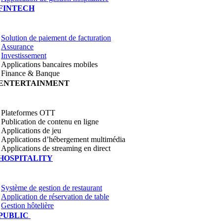
FINTECH
Solution de paiement de facturation
Assurance
Investissement
Applications bancaires mobiles
Finance & Banque
ENTERTAINMENT
Plateformes OTT
Publication de contenu en ligne
Applications de jeu
Applications d’hébergement multimédia
Applications de streaming en direct
HOSPITALITY
Système de gestion de restaurant
Application de réservation de table
Gestion hôtelière
PUBLIC