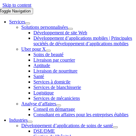
Skip to content
Toggle Navigation
Services
Solutions personnalisées
Développement de site Web
Développement d’applications mobiles | Principales
sociétés de développement d’applications mobiles
Uber pour X
Soins de beauté
Livraison par courrier
Aptitude
Livraison de nourriture
Santé
Services à domicile
Services de blanchisserie
Logistique
Services de mécaniciens
Analyse d’affaires
Conseil en démarrage
Consultant en affaires pour les entreprises établies
Industries
Développement d’applications de soins de santé
DSE/DME