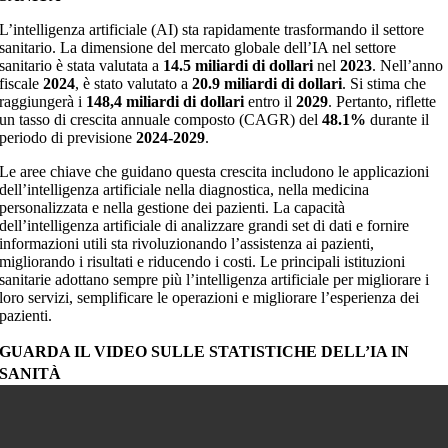
L’intelligenza artificiale (AI) sta rapidamente trasformando il settore
sanitario. La dimensione del mercato globale dell’IA nel settore
sanitario è stata valutata a
14.5 miliardi di dollari
nel
2023
. Nell’anno
fiscale
2024
, è stato valutato a
20.9 miliardi di dollari
. Si stima che
raggiungerà i
148,4 miliardi di dollari
entro il
2029
. Pertanto, riflette
un tasso di crescita annuale composto (CAGR) del
48.1%
durante il
periodo di previsione
2024-2029
.
Le aree chiave che guidano questa crescita includono le applicazioni
dell’intelligenza artificiale nella diagnostica, nella medicina
personalizzata e nella gestione dei pazienti. La capacità
dell’intelligenza artificiale di analizzare grandi set di dati e fornire
informazioni utili sta rivoluzionando l’assistenza ai pazienti,
migliorando i risultati e riducendo i costi. Le principali istituzioni
sanitarie adottano sempre più l’intelligenza artificiale per migliorare i
loro servizi, semplificare le operazioni e migliorare l’esperienza dei
pazienti.
GUARDA IL VIDEO SULLE STATISTICHE DELL’IA IN
SANITÀ