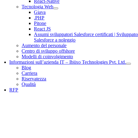
React-Native
Tecnologia Web
Giava
.PHP
Pitone
React JS
Assumi sviluppatori Salesforce certificati | Sviluppato
Salesforce a noleggio
Aumento del personale
Centro di sviluppo offshore
Modelli di coinvolgimento
Informazioni sull’azienda IT – Ibiixo Technologies Pvt. Ltd.
Blog
Carriera
Riservatezza
Qualità
RFP