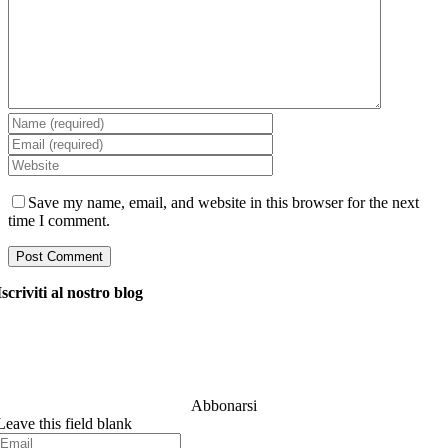
Save my name, email, and website in this browser for the next
time I comment.
Iscriviti al nostro blog
Chiedi ai nostri manager tutto ciò che vuoi sapere sullo
sviluppo del software e risponderanno alla tua domanda
entro 24 ore. È gratuito e impegnativo..
Abbonarsi
Leave this field blank