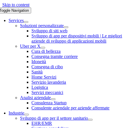
Skip to content
Toggle Navigation
Services
Soluzioni personalizzate
Sviluppo di siti web
Sviluppo di app per dispositivi mobili | Le migliori
aziende di sviluppo di applicazioni mobili
Uber per X
Cura di bellezza
Consegna tramite corriere
Idoneità
Consegna di cibo
Sanità
Home Servizi
Servizio lavanderia
Logistica
Servizi meccanici
Analisi aziendale
Consulenza Startup
Consulente aziendale per aziende affermate
Industrie
Sviluppo di app per il settore sanitario
EHR/EMR