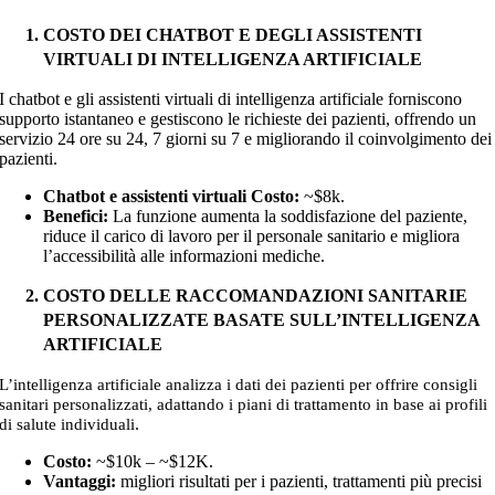
COSTO DEI CHATBOT E DEGLI ASSISTENTI
VIRTUALI DI INTELLIGENZA ARTIFICIALE
I chatbot e gli assistenti virtuali di intelligenza artificiale forniscono
supporto istantaneo e gestiscono le richieste dei pazienti, offrendo un
servizio 24 ore su 24, 7 giorni su 7 e migliorando il coinvolgimento dei
pazienti.
Chatbot e assistenti virtuali Costo:
~$8k
.
Benefici:
La funzione aumenta la soddisfazione del paziente,
riduce il carico di lavoro per il personale sanitario e migliora
l’accessibilità alle informazioni mediche.
COSTO DELLE RACCOMANDAZIONI SANITARIE
PERSONALIZZATE BASATE SULL’INTELLIGENZA
ARTIFICIALE
L’intelligenza artificiale analizza i dati dei pazienti per offrire consigli
sanitari personalizzati, adattando i piani di trattamento in base ai profili
.
di salute individuali
Costo:
~$10k – ~$12K
.
Vantaggi:
migliori risultati per i pazienti, trattamenti più precisi