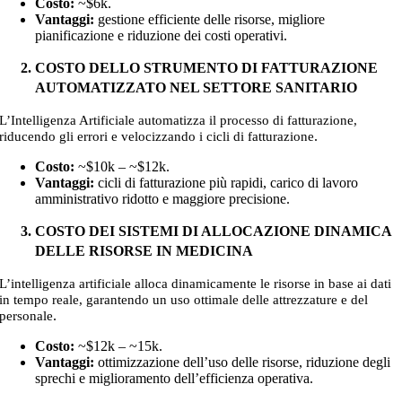
Costo:
~$6k
.
Vantaggi:
gestione efficiente delle risorse, migliore
pianificazione e riduzione dei costi operativi.
COSTO DELLO STRUMENTO DI FATTURAZIONE
AUTOMATIZZATO NEL SETTORE SANITARIO
L’Intelligenza Artificiale automatizza il processo di fatturazione,
.
riducendo gli errori e velocizzando i cicli di fatturazione
Costo:
~$10k – ~$12k
.
Vantaggi:
cicli di fatturazione più rapidi, carico di lavoro
amministrativo ridotto e maggiore precisione.
COSTO DEI SISTEMI DI ALLOCAZIONE DINAMICA
DELLE RISORSE IN MEDICINA
L’intelligenza artificiale alloca dinamicamente le risorse in base ai dati
in tempo reale, garantendo un uso ottimale delle attrezzature e del
.
personale
Costo:
~$12k – ~15k
.
Vantaggi:
ottimizzazione dell’uso delle risorse, riduzione degli
sprechi e miglioramento dell’efficienza operativa.