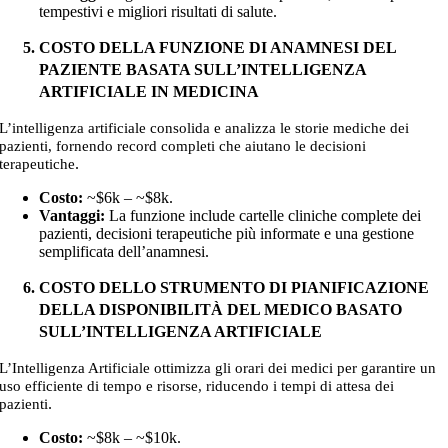
tempestivi e migliori risultati di salute.
COSTO DELLA FUNZIONE DI ANAMNESI DEL
PAZIENTE BASATA SULL’INTELLIGENZA
ARTIFICIALE IN MEDICINA
L’intelligenza artificiale consolida e analizza le storie mediche dei
pazienti, fornendo record completi che aiutano le decisioni
.
terapeutiche
Costo:
~$6k – ~$8k
.
Vantaggi:
La funzione include cartelle cliniche complete dei
pazienti, decisioni terapeutiche più informate e una gestione
semplificata dell’anamnesi.
COSTO DELLO STRUMENTO DI PIANIFICAZIONE
DELLA DISPONIBILITÀ DEL MEDICO BASATO
SULL’INTELLIGENZA ARTIFICIALE
L’Intelligenza Artificiale ottimizza gli orari dei medici per garantire un
uso efficiente di tempo e risorse, riducendo i tempi di attesa dei
.
pazienti
Costo:
~$8k – ~$10k
.