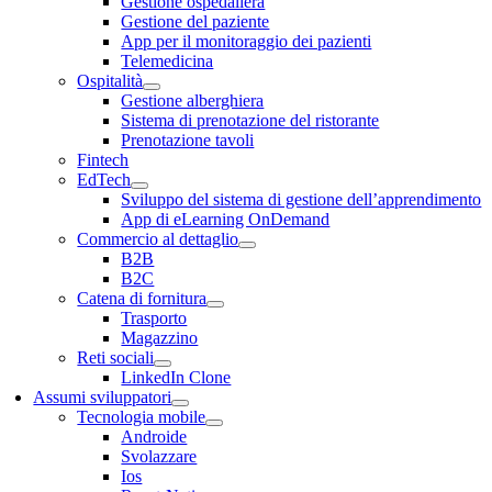
Gestione ospedaliera
Gestione del paziente
App per il monitoraggio dei pazienti
Telemedicina
Ospitalità
Gestione alberghiera
Sistema di prenotazione del ristorante
Prenotazione tavoli
Fintech
EdTech
Sviluppo del sistema di gestione dell’apprendimento
App di eLearning OnDemand
Commercio al dettaglio
B2B
B2C
Catena di fornitura
Trasporto
Magazzino
Reti sociali
LinkedIn Clone
Assumi sviluppatori
Tecnologia mobile
Androide
Svolazzare
Ios