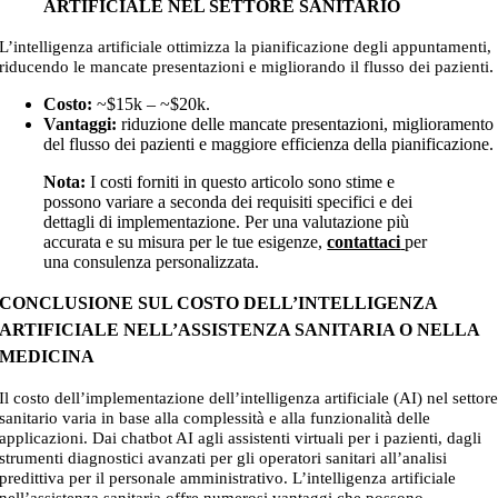
ARTIFICIALE NEL SETTORE SANITARIO
L’intelligenza artificiale ottimizza la pianificazione degli appuntamenti,
.
riducendo le mancate presentazioni e migliorando il flusso dei pazienti
Costo:
~$15k – ~$20k
.
Vantaggi:
riduzione delle mancate presentazioni, miglioramento
del flusso dei pazienti e maggiore efficienza della pianificazione.
Nota:
I costi forniti in questo articolo sono stime e
possono variare a seconda dei requisiti specifici e dei
dettagli di implementazione. Per una valutazione più
accurata e su misura per le tue esigenze,
contattaci
per
una consulenza personalizzata.
CONCLUSIONE SUL COSTO DELL’INTELLIGENZA
ARTIFICIALE NELL’ASSISTENZA SANITARIA O NELLA
MEDICINA
Il costo dell’implementazione dell’intelligenza artificiale (AI) nel settor
sanitario varia in base alla complessità e alla funzionalità delle
applicazioni. Dai chatbot AI agli assistenti virtuali per i pazienti, dagli
strumenti diagnostici avanzati per gli operatori sanitari all’analisi
predittiva per il personale amministrativo. L’intelligenza artificiale