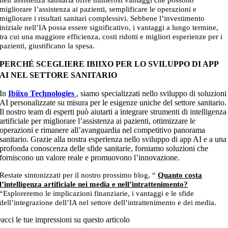
nell’assistenza sanitaria offre numerosi vantaggi che possono
migliorare l’assistenza ai pazienti, semplificare le operazioni e
migliorare i risultati sanitari complessivi. Sebbene l’investimento
iniziale nell’IA possa essere significativo, i vantaggi a lungo termine,
tra cui una maggiore efficienza, costi ridotti e migliori esperienze per i
.
pazienti, giustificano la spesa
PERCHÉ SCEGLIERE IBIIXO PER LO SVILUPPO DI APP
AI NEL SETTORE SANITARIO
In
Ibiixo Technologies
,
siamo specializzati nello sviluppo di soluzioni
AI personalizzate su misura per le esigenze uniche del settore sanitario.
Il nostro team di esperti può aiutarti a integrare strumenti di intelligenza
artificiale per migliorare l’assistenza ai pazienti, ottimizzare le
operazioni e rimanere all’avanguardia nel competitivo panorama
sanitario. Grazie alla nostra esperienza nello sviluppo di app AI e a una
profonda conoscenza delle sfide sanitarie, forniamo soluzioni che
forniscono un valore reale e promuovono l’innovazione
.
Restate sintonizzati per il nostro prossimo blog, “
Quanto costa
l’intelligenza artificiale nei media e nell’intrattenimento?
“Esploreremo le implicazioni finanziarie, i vantaggi e le sfide
.
dell’integrazione dell’IA nel settore dell’intrattenimento e dei media
acci le tue impressioni su questo articolo