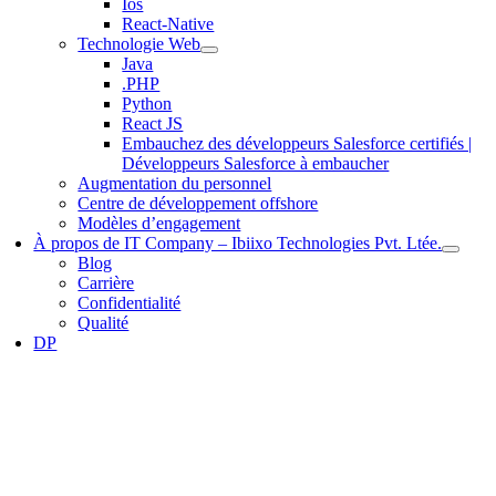
Ios
React-Native
Technologie Web
Java
.PHP
Python
React JS
Embauchez des développeurs Salesforce certifiés |
Développeurs Salesforce à embaucher
Augmentation du personnel
Centre de développement offshore
Modèles d’engagement
À propos de IT Company – Ibiixo Technologies Pvt. Ltée.
Blog
Carrière
Confidentialité
Qualité
DP