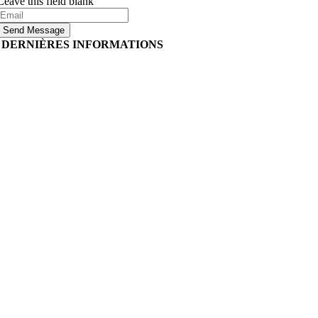
Leave this field blank
Send Message
DERNIÈRES INFORMATIONS