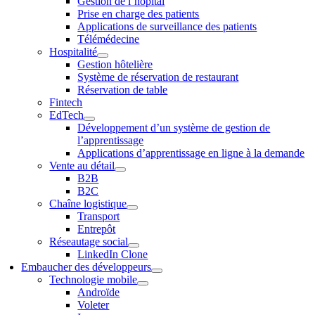
Gestion de l’hôpital
Prise en charge des patients
Applications de surveillance des patients
Télémédecine
Hospitalité
Gestion hôtelière
Système de réservation de restaurant
Réservation de table
Fintech
EdTech
Développement d’un système de gestion de
l’apprentissage
Applications d’apprentissage en ligne à la demande
Vente au détail
B2B
B2C
Chaîne logistique
Transport
Entrepôt
Réseautage social
LinkedIn Clone
Embaucher des développeurs
Technologie mobile
Androïde
Voleter