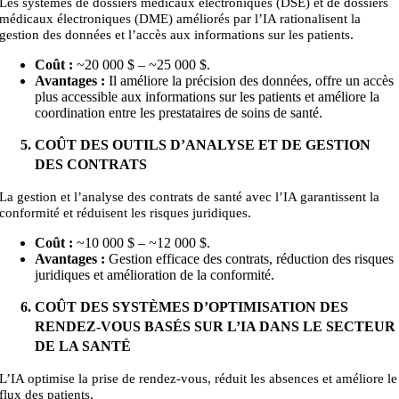
Les systèmes de dossiers médicaux électroniques (DSE) et de dossiers
médicaux électroniques (DME) améliorés par l’IA rationalisent la
.
gestion des données et l’accès aux informations sur les patients
Coût :
~20 000 $ – ~25
000
$.
Avantages :
Il améliore la précision des données, offre un accès
plus accessible aux informations sur les patients et améliore la
coordination entre les prestataires de soins de santé.
COÛT DES OUTILS D’ANALYSE ET DE GESTION
DES CONTRATS
La gestion et l’analyse des contrats de santé avec l’IA garantissent la
.
conformité et réduisent les risques juridiques
Coût :
~10 000 $ – ~12
000
$.
Avantages :
Gestion efficace des contrats, réduction des risques
juridiques et amélioration de la conformité.
COÛT DES SYSTÈMES D’OPTIMISATION DES
RENDEZ-VOUS BASÉS SUR L’IA DANS LE SECTEUR
DE LA SANTÉ
L’IA optimise la prise de rendez-vous, réduit les absences et améliore le
.
flux des patients