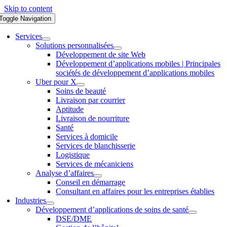
Skip to content
Toggle Navigation
Services
Solutions personnalisées
Développement de site Web
Développement d’applications mobiles | Principales
sociétés de développement d’applications mobiles
Uber pour X
Soins de beauté
Livraison par courrier
Aptitude
Livraison de nourriture
Santé
Services à domicile
Services de blanchisserie
Logistique
Services de mécaniciens
Analyse d’affaires
Conseil en démarrage
Consultant en affaires pour les entreprises établies
Industries
Développement d’applications de soins de santé
DSE/DME