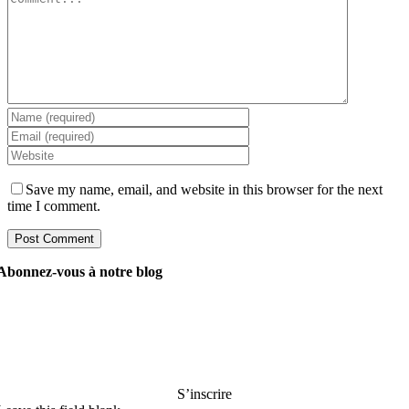
Save my name, email, and website in this browser for the next
time I comment.
Abonnez-vous à notre blog
Demandez à nos gestionnaires tout ce que vous voulez
savoir sur le développement de logiciels, et ils répondront
à votre question dans les 24 heures. C’est gratuit et
engageant..
S’inscrire