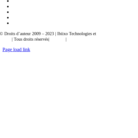
© Droits d’auteur 2009 – 2023 | Ibiixo Technologies et
société du groupe
Ibiixo
| Tous droits réservés|
Qualité
|
Confidentialité
Page load link