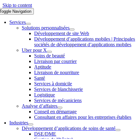
Skip to content
Toggle Navigation
Services
Solutions personnalisées
Développement de site Web
Développement d’applications mobiles | Principales
sociétés de développement d’applications mobiles
Uber pour X
Soins de beauté
Livraison par courrier
Aptitude
Livraison de nourriture
Santé
Services à domicile
Services de blanchisserie
Logistique
Services de mécaniciens
Analyse d’affaires
Conseil en démarrage
Consultant en affaires pour les entreprises établies
Industries
Développement d’applications de soins de santé
DSE/DME