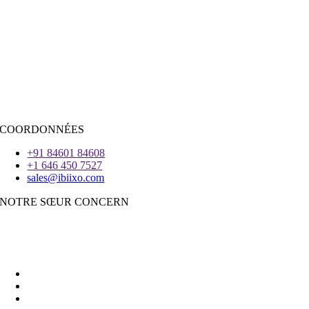
Java
PHP
|
Salesforce
Python
|
Réagissez.JS
|
Androïde
iOS
|
React-Native
Voleter
COORDONNÉES
+91 84601 84608
+1 646 450 7527
sales@ibiixo.com
NOTRE SŒUR CONCERN
Ibiixo Business Solutions
|
Akarta Exportations