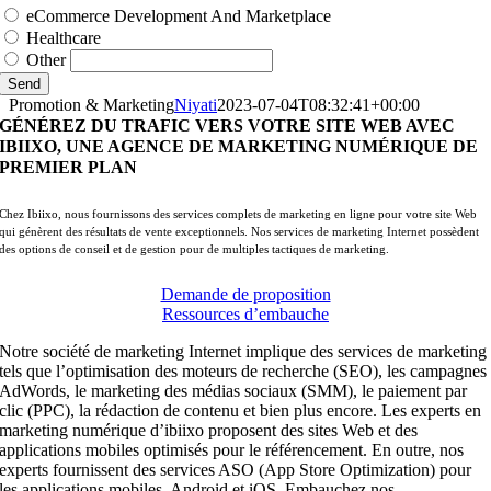
eCommerce Development And Marketplace
Healthcare
Other
Send
Promotion & Marketing
Niyati
2023-07-04T08:32:41+00:00
GÉNÉREZ DU TRAFIC VERS VOTRE SITE WEB AVEC
IBIIXO, UNE AGENCE DE MARKETING NUMÉRIQUE DE
PREMIER PLAN
Chez Ibiixo, nous fournissons des services complets de marketing en ligne pour votre site Web
qui génèrent des résultats de vente exceptionnels. Nos services de marketing Internet possèdent
des options de conseil et de gestion pour de multiples tactiques de marketing.
Demande de proposition
Ressources d’embauche
Notre société de marketing Internet implique des services de marketing
tels que l’optimisation des moteurs de recherche (SEO), les campagnes
AdWords, le marketing des médias sociaux (SMM), le paiement par
clic (PPC), la rédaction de contenu et bien plus encore. Les experts en
marketing numérique d’ibiixo proposent des sites Web et des
applications mobiles optimisés pour le référencement. En outre, nos
experts fournissent des services ASO (App Store Optimization) pour
les applications mobiles, Android et iOS. Embauchez nos