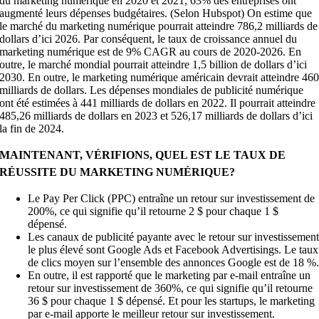
du marketing numérique en 2020 et 2021, 63% des entreprises ont
augmenté leurs dépenses budgétaires. (Selon Hubspot) On estime que
le marché du marketing numérique pourrait atteindre 786,2 milliards de
dollars d’ici 2026. Par conséquent, le taux de croissance annuel du
marketing numérique est de 9% CAGR au cours de 2020-2026. En
outre, le marché mondial pourrait atteindre 1,5 billion de dollars d’ici
2030. En outre, le marketing numérique américain devrait atteindre 46
milliards de dollars. Les dépenses mondiales de publicité numérique
ont été estimées à 441 milliards de dollars en 2022. Il pourrait atteindre
485,26 milliards de dollars en 2023 et 526,17 milliards de dollars d’ici
la fin de 2024.
MAINTENANT, VÉRIFIONS, QUEL EST LE TAUX DE
RÉUSSITE DU MARKETING NUMÉRIQUE?
Le Pay Per Click (PPC) entraîne un retour sur investissement de
200%, ce qui signifie qu’il retourne 2 $ pour chaque 1 $
dépensé.
Les canaux de publicité payante avec le retour sur investissemen
le plus élevé sont Google Ads et Facebook Advertisings. Le taux
de clics moyen sur l’ensemble des annonces Google est de 18 %
En outre, il est rapporté que le marketing par e-mail entraîne un
retour sur investissement de 360%, ce qui signifie qu’il retourne
36 $ pour chaque 1 $ dépensé. Et pour les startups, le marketing
par e-mail apporte le meilleur retour sur investissement.