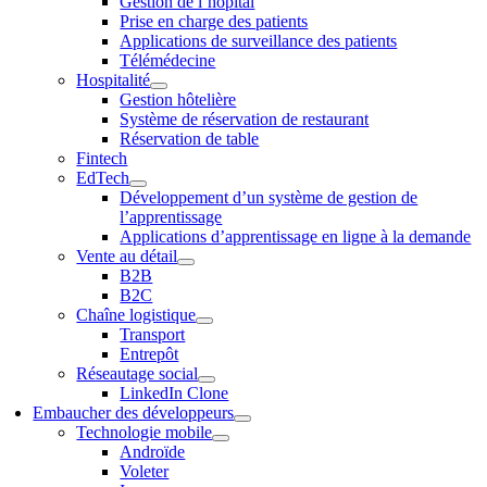
Gestion de l’hôpital
Prise en charge des patients
Applications de surveillance des patients
Télémédecine
Hospitalité
Gestion hôtelière
Système de réservation de restaurant
Réservation de table
Fintech
EdTech
Développement d’un système de gestion de
l’apprentissage
Applications d’apprentissage en ligne à la demande
Vente au détail
B2B
B2C
Chaîne logistique
Transport
Entrepôt
Réseautage social
LinkedIn Clone
Embaucher des développeurs
Technologie mobile
Androïde
Voleter