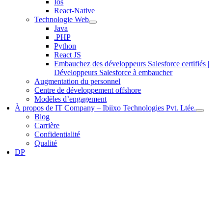
Ios
React-Native
Technologie Web
Java
.PHP
Python
React JS
Embauchez des développeurs Salesforce certifiés |
Développeurs Salesforce à embaucher
Augmentation du personnel
Centre de développement offshore
Modèles d’engagement
À propos de IT Company – Ibiixo Technologies Pvt. Ltée.
Blog
Carrière
Confidentialité
Qualité
DP