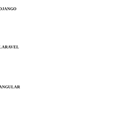
DJANGO
LARAVEL
ANGULAR