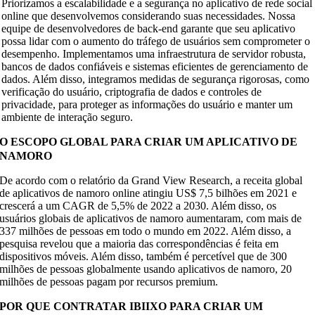
Priorizamos a escalabilidade e a segurança no aplicativo de rede social
online que desenvolvemos considerando suas necessidades. Nossa
equipe de desenvolvedores de back-end garante que seu aplicativo
possa lidar com o aumento do tráfego de usuários sem comprometer o
desempenho. Implementamos uma infraestrutura de servidor robusta,
bancos de dados confiáveis e sistemas eficientes de gerenciamento de
dados. Além disso, integramos medidas de segurança rigorosas, como
verificação do usuário, criptografia de dados e controles de
privacidade, para proteger as informações do usuário e manter um
ambiente de interação seguro.
O ESCOPO GLOBAL PARA CRIAR UM APLICATIVO DE
NAMORO
De acordo com o relatório da Grand View Research, a receita global
de aplicativos de namoro online atingiu US$ 7,5 bilhões em 2021 e
crescerá a um CAGR de 5,5% de 2022 a 2030. Além disso, os
usuários globais de aplicativos de namoro aumentaram, com mais de
337 milhões de pessoas em todo o mundo em 2022. Além disso, a
pesquisa revelou que a maioria das correspondências é feita em
dispositivos móveis. Além disso, também é percetível que de 300
milhões de pessoas globalmente usando aplicativos de namoro, 20
milhões de pessoas pagam por recursos premium.
POR QUE CONTRATAR IBIIXO PARA CRIAR UM