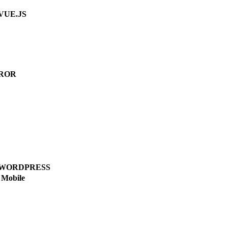
VUE.JS
ROR
WORDPRESS
Mobile