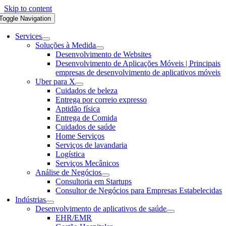
Skip to content
Toggle Navigation
Services
Soluções à Medida
Desenvolvimento de Websites
Desenvolvimento de Aplicações Móveis | Principais
empresas de desenvolvimento de aplicativos móveis
Uber para X
Cuidados de beleza
Entrega por correio expresso
Aptidão física
Entrega de Comida
Cuidados de saúde
Home Serviços
Serviços de lavandaria
Logística
Serviços Mecânicos
Análise de Negócios
Consultoria em Startups
Consultor de Negócios para Empresas Estabelecidas
Indústrias
Desenvolvimento de aplicativos de saúde
EHR/EMR