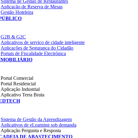
Sistema de Gestão de Restaurantes
Aplicação de Reserva de Mesas
Gestão Hoteleira
PÚBLICO
G2B & G2C
Aplicativos de serviço de cidade inteligente
Aplicações de Segurança do Cidadão
Portais de Fiscalidade Electrónica
IMOBILIÁRIO
Portal Comercial
Portal Residencial
Aplicação Industrial
Aplicativo Terra Bruta
EDTECH
Sistema de Gestão da Aprendizagem
Aplicativos de eLearning sob demanda
Aplicação Pergunta e Resposta
CADEIA DE ABASTECIMENTO