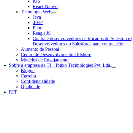
iOS
React-Nativo
Tecnologia Web
Java
.PHP
Píton
Reagir JS
Contrate desenvolvedores certificados do Salesforce |
Desenvolvedores do Salesforce para contratação
Aumento de Pessoal
Centro de Desenvolvimento Offshore
Modelos de Engajamento
Sobre a empresa de TI – Ibiixo Technologies Pvt. Lda.
Blogue
Carreira
Confidencialidade
Qualidade
RFP