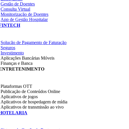
Gestão de Doentes
Consulta Virtual
Monitorização de Doentes
App de Gestão Hospitalar
FINTECH
Solução de Pagamento de Faturação
Seguros
Investimento
Aplicações Bancárias Móveis
Finanças e Banca
ENTRETENIMENTO
Plataformas OTT
Publicação de Conteúdos Online
Aplicativos de jogos
Aplicativos de hospedagem de mídia
Aplicativos de transmissão ao vivo
HOTELARIA