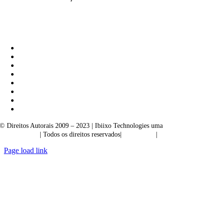
Ibiixo Soluções Empresariais
|
Akarta Exportações
© Direitos Autorais 2009 – 2023 | Ibiixo Technologies uma
empresa do
Grupo Ibiixo
| Todos os direitos reservados|
Qualidade
|
Confidencialidade
Page load link