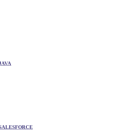
JAVA
SALESFORCE