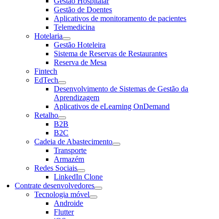
Gestão Hospitalar
Gestão de Doentes
Aplicativos de monitoramento de pacientes
Telemedicina
Hotelaria
Gestão Hoteleira
Sistema de Reservas de Restaurantes
Reserva de Mesa
Fintech
EdTech
Desenvolvimento de Sistemas de Gestão da
Aprendizagem
Aplicativos de eLearning OnDemand
Retalho
B2B
B2C
Cadeia de Abastecimento
Transporte
Armazém
Redes Sociais
LinkedIn Clone
Contrate desenvolvedores
Tecnologia móvel
Androide
Flutter