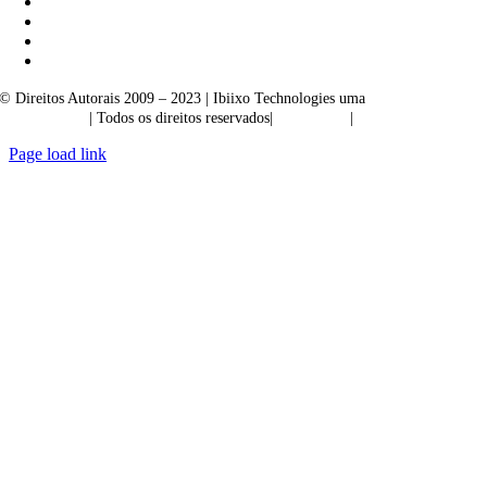
© Direitos Autorais 2009 – 2023 | Ibiixo Technologies uma
empresa do
Grupo Ibiixo
| Todos os direitos reservados|
Qualidade
|
Confidencialidade
Page load link