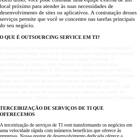
local próximo para atender às suas necessidades de
desenvolvimento de sites ou aplicativos. A contratação desses
serviços permite que você se concentre nas tarefas principais
do seu negócio.
O QUE É OUTSOURCING SERVICE EM TI?
Principalmente, as empresas de terceirização de TI oferecem serviços
de desenvolvimento web ou de aplicativos para empresas que buscam
assistência de desenvolvimento de uma equipe estendida. A
terceirização de serviços pode diminuir os custos operacionais,
gerenciar a infraestrutura de TI e executar várias centrais de serviços.
Contratar esses serviços significa contratar um parceiro confiável para
atingir seus objetivos de desenvolvimento de soluções digitais.
Principalmente, existem três serviços de terceirização que você pode
aproveitar: um centro de desenvolvimento onshore, um centro de
desenvolvimento offshore e um centro de desenvolvimento Nearshore.
TERCEIRIZAÇÃO DE SERVIÇOS DE TI QUE
OFERECEMOS
A terceirização de serviços de TI vem transformando os negócios em
uma velocidade rápida com inúmeros benefícios que oferece às
empresas. Nossa equipe de desenvolvimento dedicada oferece a