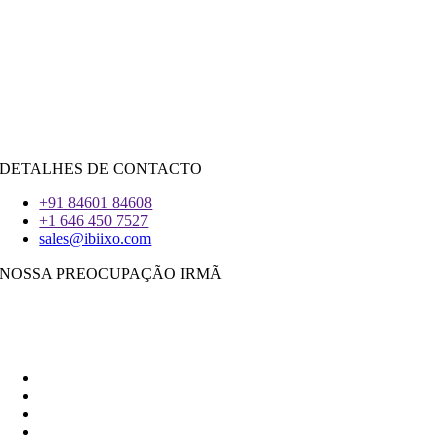
Salesforce
Python
|
Reagir.JS
|
Androide
iOS
|
React-Nativo
Flutter
DETALHES DE CONTACTO
+91 84601 84608
+1 646 450 7527
sales@ibiixo.com
NOSSA PREOCUPAÇÃO IRMÃ
Ibiixo Soluções Empresariais
|
Akarta Exportações