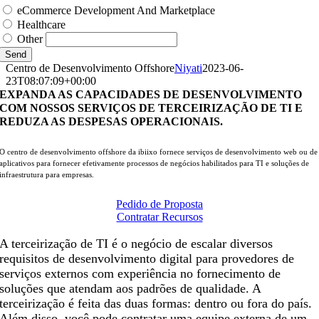
eCommerce Development And Marketplace
Healthcare
Other
Send
Centro de Desenvolvimento Offshore
Niyati
2023-06-
23T08:07:09+00:00
EXPANDA AS CAPACIDADES DE DESENVOLVIMENTO
COM NOSSOS SERVIÇOS DE TERCEIRIZAÇÃO DE TI E
REDUZA AS DESPESAS OPERACIONAIS.
O centro de desenvolvimento offshore da ibiixo fornece serviços de desenvolvimento web ou de
aplicativos para fornecer efetivamente processos de negócios habilitados para TI e soluções de
infraestrutura para empresas.
Pedido de Proposta
Contratar Recursos
A terceirização de TI é o negócio de escalar diversos
requisitos de desenvolvimento digital para provedores de
serviços externos com experiência no fornecimento de
soluções que atendam aos padrões de qualidade. A
terceirização é feita das duas formas: dentro ou fora do país.
Além disso, você pode contratar uma equipe externa de um