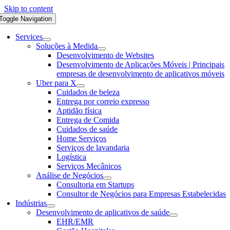
Skip to content
Toggle Navigation
Services
Soluções à Medida
Desenvolvimento de Websites
Desenvolvimento de Aplicações Móveis | Principais
empresas de desenvolvimento de aplicativos móveis
Uber para X
Cuidados de beleza
Entrega por correio expresso
Aptidão física
Entrega de Comida
Cuidados de saúde
Home Serviços
Serviços de lavandaria
Logística
Serviços Mecânicos
Análise de Negócios
Consultoria em Startups
Consultor de Negócios para Empresas Estabelecidas
Indústrias
Desenvolvimento de aplicativos de saúde
EHR/EMR