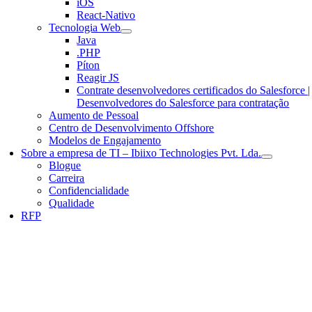
iOS
React-Nativo
Tecnologia Web
Java
.PHP
Píton
Reagir JS
Contrate desenvolvedores certificados do Salesforce |
Desenvolvedores do Salesforce para contratação
Aumento de Pessoal
Centro de Desenvolvimento Offshore
Modelos de Engajamento
Sobre a empresa de TI – Ibiixo Technologies Pvt. Lda.
Blogue
Carreira
Confidencialidade
Qualidade
RFP