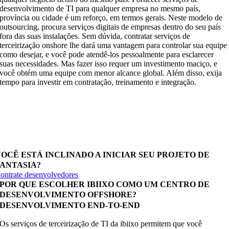
desenvolvimento de TI para qualquer empresa no mesmo país,
província ou cidade é um reforço, em termos gerais. Neste modelo de
outsourcing, procura serviços digitais de empresas dentro do seu país
fora das suas instalações. Sem dúvida, contratar serviços de
terceirização onshore lhe dará uma vantagem para controlar sua equipe
como desejar, e você pode atendê-los pessoalmente para esclarecer
suas necessidades. Mas fazer isso requer um investimento maciço, e
você obtém uma equipe com menor alcance global. Além disso, exija
tempo para investir em contratação, treinamento e integração.
ontrate um centro de desenvolvimento offshore com a
biixo para começar o seu projeto de sonho. Nossa equi
em todos os níveis de especialistas para oferecer
elhores soluções.
OCÊ ESTÁ INCLINADO A INICIAR SEU PROJETO DE
FANTASIA?
ontrate desenvolvedores
POR QUE ESCOLHER IBIIXO COMO UM CENTRO DE
DESENVOLVIMENTO OFFSHORE?
DESENVOLVIMENTO END-TO-END
Os serviços de terceirização de TI da ibiixo permitem que você