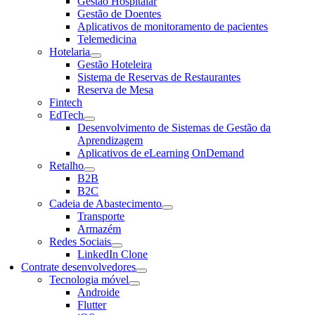
Gestão Hospitalar
Gestão de Doentes
Aplicativos de monitoramento de pacientes
Telemedicina
Hotelaria
Gestão Hoteleira
Sistema de Reservas de Restaurantes
Reserva de Mesa
Fintech
EdTech
Desenvolvimento de Sistemas de Gestão da
Aprendizagem
Aplicativos de eLearning OnDemand
Retalho
B2B
B2C
Cadeia de Abastecimento
Transporte
Armazém
Redes Sociais
LinkedIn Clone
Contrate desenvolvedores
Tecnologia móvel
Androide
Flutter