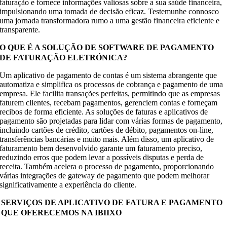
faturação e fornece informações valiosas sobre a sua saúde financeira,
impulsionando uma tomada de decisão eficaz. Testemunhe connosco
uma jornada transformadora rumo a uma gestão financeira eficiente e
transparente.
O QUE É A SOLUÇÃO DE SOFTWARE DE PAGAMENTO
DE FATURAÇÃO ELETRÓNICA?
Um aplicativo de pagamento de contas é um sistema abrangente que
automatiza e simplifica os processos de cobrança e pagamento de uma
empresa. Ele facilita transações perfeitas, permitindo que as empresas
faturem clientes, recebam pagamentos, gerenciem contas e forneçam
recibos de forma eficiente. As soluções de faturas e aplicativos de
pagamento são projetadas para lidar com várias formas de pagamento,
incluindo cartões de crédito, cartões de débito, pagamentos on-line,
transferências bancárias e muito mais. Além disso, um aplicativo de
faturamento bem desenvolvido garante um faturamento preciso,
reduzindo erros que podem levar a possíveis disputas e perda de
receita. Também acelera o processo de pagamento, proporcionando
várias integrações de gateway de pagamento que podem melhorar
significativamente a experiência do cliente.
SERVIÇOS DE APLICATIVO DE FATURA E PAGAMENTO
QUE OFERECEMOS NA IBIIXO