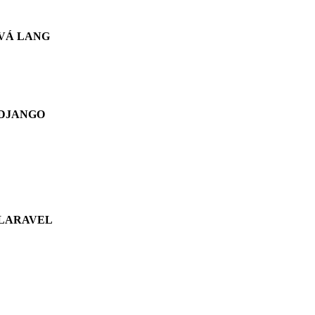
VÁ LANG
DJANGO
LARAVEL