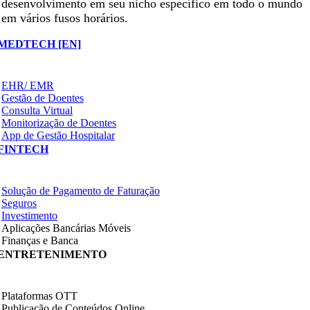
desenvolvimento em seu nicho específico em todo o mundo
em vários fusos horários.
MEDTECH [EN]
EHR/ EMR
Gestão de Doentes
Consulta Virtual
Monitorização de Doentes
App de Gestão Hospitalar
FINTECH
Solução de Pagamento de Faturação
Seguros
Investimento
Aplicações Bancárias Móveis
Finanças e Banca
ENTRETENIMENTO
Plataformas OTT
Publicação de Conteúdos Online