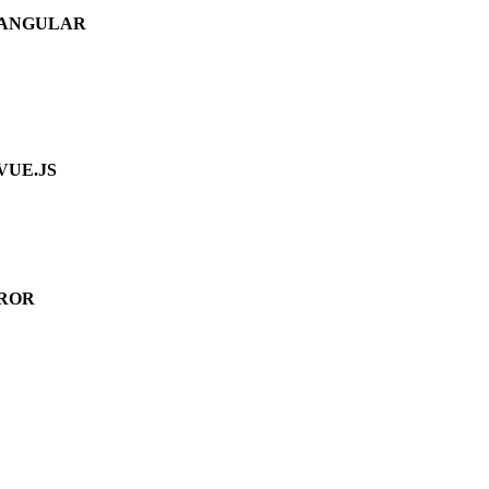
ANGULAR
VUE.JS
ROR