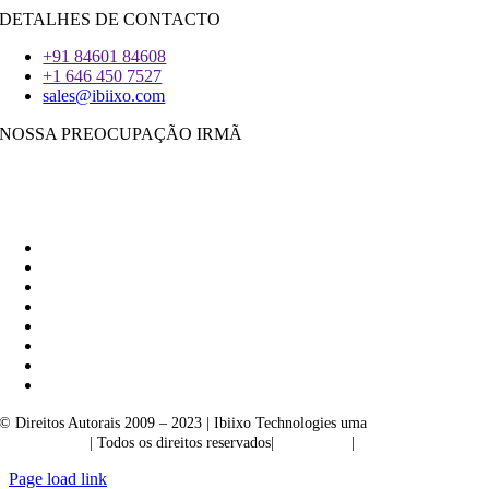
DETALHES DE CONTACTO
+91 84601 84608
+1 646 450 7527
sales@ibiixo.com
NOSSA PREOCUPAÇÃO IRMÃ
Ibiixo Soluções Empresariais
|
Akarta Exportações
© Direitos Autorais 2009 – 2023 | Ibiixo Technologies uma
empresa do
Grupo Ibiixo
| Todos os direitos reservados|
Qualidade
|
Confidencialidade
Page load link