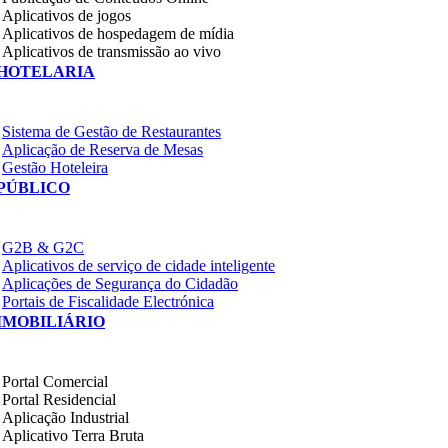
Aplicativos de jogos
Aplicativos de hospedagem de mídia
Aplicativos de transmissão ao vivo
HOTELARIA
Sistema de Gestão de Restaurantes
Aplicação de Reserva de Mesas
Gestão Hoteleira
PÚBLICO
G2B & G2C
Aplicativos de serviço de cidade inteligente
Aplicações de Segurança do Cidadão
Portais de Fiscalidade Electrónica
IMOBILIÁRIO
Portal Comercial
Portal Residencial
Aplicação Industrial
Aplicativo Terra Bruta