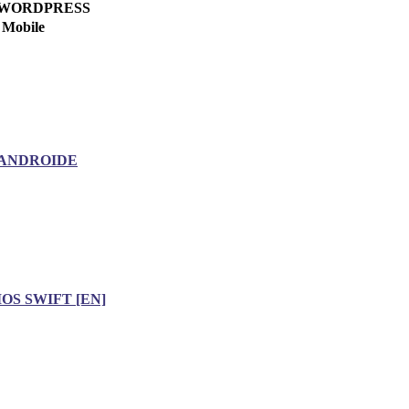
WORDPRESS
Mobile
ANDROIDE
IOS SWIFT [EN]