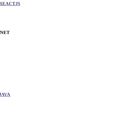
REACTJS
.NET
JAVA