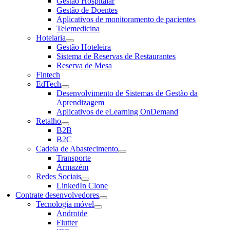
Gestão Hospitalar
Gestão de Doentes
Aplicativos de monitoramento de pacientes
Telemedicina
Hotelaria
Gestão Hoteleira
Sistema de Reservas de Restaurantes
Reserva de Mesa
Fintech
EdTech
Desenvolvimento de Sistemas de Gestão da
Aprendizagem
Aplicativos de eLearning OnDemand
Retalho
B2B
B2C
Cadeia de Abastecimento
Transporte
Armazém
Redes Sociais
LinkedIn Clone
Contrate desenvolvedores
Tecnologia móvel
Androide
Flutter