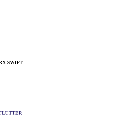
RX SWIFT
FLUTTER