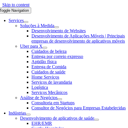
Skip to content
Toggle Navigation
Services
Soluções à Medida
Desenvolvimento de Websites
Desenvolvimento de Aplicações Móveis | Principais
empresas de desenvolvimento de aplicativos móveis
Uber para X
Cuidados de beleza
Entrega por correio expresso
Aptidão física
Entrega de Comida
Cuidados de saúde
Home Serviços
Serviços de lavandaria
Logística
Serviços Mecânicos
Análise de Negócios
Consultoria em Startups
Consultor de Negócios para Empresas Estabelecidas
Indústrias
Desenvolvimento de aplicativos de saúde
EHR/EMR