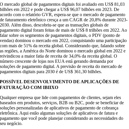
O mercado global de pagamentos digitais foi avaliado em US$ 81,03
bilhões em 2022 e pode chegar a US$ 96,07 bilhões em 2023. De
acordo com o relatório GVR, espera-se que o mercado de pagamento
de faturamento eletrônico cresça a um CAGR de 20,8% durante 2023-
2030. Além disso, descobriu-se que as transações globais de
pagamento digital foram feitas de mais de US$ 8 trilhões em 2022. Ao
falar sobre os segmentos de pagamentos digitais, o PDV (ponto de
vendas) dominou o mercado em 2022, conquistando uma participação
com mais de 51% da receita global. Considerando que, falando sobre
as regiões, a América do Norte dominou o mercado global em 2022 e
reivindicou a maior fatia de receita de 34,0% da receita global. O
número crescente de lojas nos EUA está gerando demanda por
soluções de pagamento digital. A previsão de receita do mercado de
pagamentos digitais para 2030 é de US$ 361,30 bilhões.
POSSÍVEL DESENVOLVIMENTO DE APLICAÇÕES DE
FATURAÇÃO COM IBIIXO
Qualquer empresa que lide com pagamentos de clientes, sejam eles
baseados em produtos, serviços, B2B ou B2C, pode se beneficiar de
soluções personalizadas de aplicativos de pagamento de cobrança
eletrônica. Aqui estão algumas soluções de aplicativos de fatura e
pagamento que você pode planejar considerando as necessidades do
seu negócio.