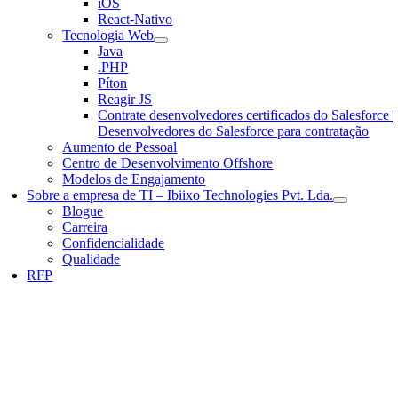
iOS
React-Nativo
Tecnologia Web
Java
.PHP
Píton
Reagir JS
Contrate desenvolvedores certificados do Salesforce |
Desenvolvedores do Salesforce para contratação
Aumento de Pessoal
Centro de Desenvolvimento Offshore
Modelos de Engajamento
Sobre a empresa de TI – Ibiixo Technologies Pvt. Lda.
Blogue
Carreira
Confidencialidade
Qualidade
RFP