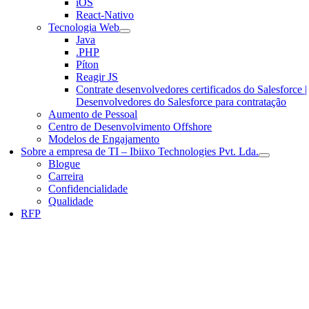
iOS
React-Nativo
Tecnologia Web
Java
.PHP
Píton
Reagir JS
Contrate desenvolvedores certificados do Salesforce |
Desenvolvedores do Salesforce para contratação
Aumento de Pessoal
Centro de Desenvolvimento Offshore
Modelos de Engajamento
Sobre a empresa de TI – Ibiixo Technologies Pvt. Lda.
Blogue
Carreira
Confidencialidade
Qualidade
RFP