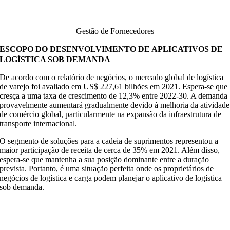
Gestão de Fornecedores
ESCOPO DO DESENVOLVIMENTO DE APLICATIVOS DE
LOGÍSTICA SOB DEMANDA
De acordo com o relatório de negócios, o mercado global de logística
de varejo foi avaliado em US$ 227,61 bilhões em 2021. Espera-se que
cresça a uma taxa de crescimento de 12,3% entre 2022-30. A demanda
provavelmente aumentará gradualmente devido à melhoria da atividade
de comércio global, particularmente na expansão da infraestrutura de
transporte internacional.
O segmento de soluções para a cadeia de suprimentos representou a
maior participação de receita de cerca de 35% em 2021. Além disso,
espera-se que mantenha a sua posição dominante entre a duração
prevista. Portanto, é uma situação perfeita onde os proprietários de
negócios de logística e carga podem planejar o aplicativo de logística
sob demanda.
ocê está lutando para gerenciar sua frota, armazém,
ornecedores e muito mais em seu negócio de frete? Obtenha
ma solução única para isso com nosso aplicativo de frete