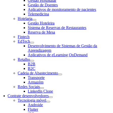
Gestão Hospitalar
Gestão de Doentes
Aplicativos de monitoramento de pacientes
Telemedicina
Hotelaria
Gestão Hoteleira
Sistema de Reservas de Restaurantes
Reserva de Mesa
Fintech
EdTech
Desenvolvimento de Sistemas de Gestão da
Aprendizagem
Aplicativos de eLearning OnDemand
Retalho
B2B
B2C
Cadeia de Abastecimento
Transporte
Armazém
Redes Sociais
LinkedIn Clone
Contrate desenvolvedores
Tecnologia móvel
Androide
Flutter