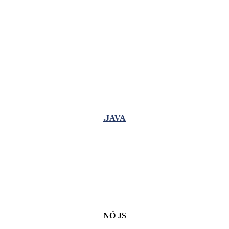
.JAVA
NÓ JS