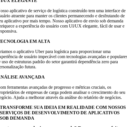
UI/UX ELEGANTE
osso aplicativo de serviço de logística construído tem uma interface de
suário atraente para manter os clientes permanecendo e desfrutando de
eu aplicativo por mais tempo. Nosso aplicativo de envio sob demanda
nriquece a experiência do usuário com UI/UX elegante, fácil de usar e
esponsiva.
TECNOLOGIA EM ALTA
riamos o aplicativo Uber para logística para proporcionar uma
xperiência de usuário impecável com tecnologias avançadas e populares
 uso de estruturas padrão do setor garantirá dependência zero para
ersonalização futura.
ANÁLISE AVANÇADA
om ferramentas avançadas de progresso e métricas cruciais, os
roprietários de empresas de carga podem analisar o crescimento do seu
egócio. Ajuda a melhorar através da análise do relatório de negócios.
TRANSFORME SUA IDEIA EM REALIDADE COM NOSSOS
SERVIÇOS DE DESENVOLVIMENTO DE APLICATIVOS
SOB DEMANDA