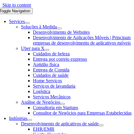
Skip to content
Toggle Navigation
Services
Soluções à Medida
Desenvolvimento de Websites
Desenvolvimento de Aplicações Móveis | Principais
empresas de desenvolvimento de aplicativos móveis
Uber para X
Cuidados de beleza
Entrega por correio expresso
Aptidão física
Entrega de Comida
Cuidados de saúde
Home Serviços
Serviços de lavandaria
Logística
Serviços Mecânicos
Análise de Negócios
Consultoria em Startups
Consultor de Negócios para Empresas Estabelecidas
Indústrias
Desenvolvimento de aplicativos de saúde
EHR/EMR