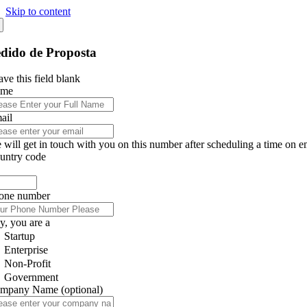
Skip to content
dido de Proposta
ve this field blank
ame
ail
 will get in touch with you on this number after scheduling a time on e
untry code
one number
y, you are a
Startup
Enterprise
Non-Profit
Government
mpany Name
(optional)