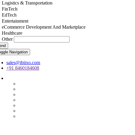
Logistics & Transportation
FinTech
EdTech
Entertainment
eCommerce Development And Marketplace
Healthcare
Other
end
oggle Navigation
sales@ibiixo.com
+91 8460184608