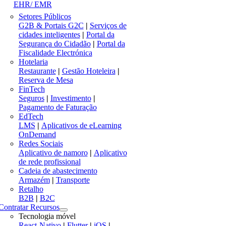
EHR/ EMR
Setores Públicos
G2B & Portais G2C
|
Serviços de
cidades inteligentes
|
Portal da
Segurança do Cidadão
|
Portal da
Fiscalidade Electrónica
Hotelaria
Restaurante
|
Gestão Hoteleira
|
Reserva de Mesa
FinTech
Seguros
|
Investimento
|
Pagamento de Faturação
EdTech
LMS
|
Aplicativos de eLearning
OnDemand
Redes Sociais
Aplicativo de namoro
|
Aplicativo
de rede profissional
Cadeia de abastecimento
Armazém
|
Transporte
Retalho
B2B
|
B2C
Contratar Recursos
Tecnologia móvel
React-Nativo
|
Flutter
|
iOS
|