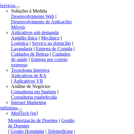
Serviços
Soluções à Medida
Desenvolvimento Web
|
Desenvolvimento de Aplicações
Móveis
Aplicativos sob demanda
Aptidão física
|
Mecânico
|
Logística
|
Serviço ao domicílio
|
Lavandaria
|
Entrega de Comida
|
Cuidados de Beleza
|
Cuidados
de saúde
|
Entrega por correio
expresso
Tecnologia Imersiva
Aplicativos de RA
|
Aplicativos VR
Análise de Negócios
Consultoria em Startups
|
Consultoria estabelecida
Internet Marketing
Indústrias
MedTech [en]
Monitorização de Doentes
|
Gestão
de Doentes
|
Gestão Hospitalar
|
Telemedicina
|