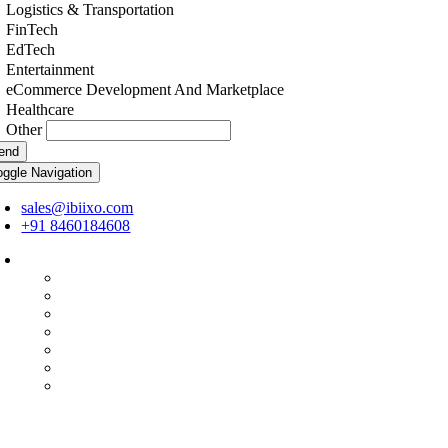
Logistics & Transportation
FinTech
EdTech
Entertainment
eCommerce Development And Marketplace
Healthcare
Other
end
oggle Navigation
sales@ibiixo.com
+91 8460184608