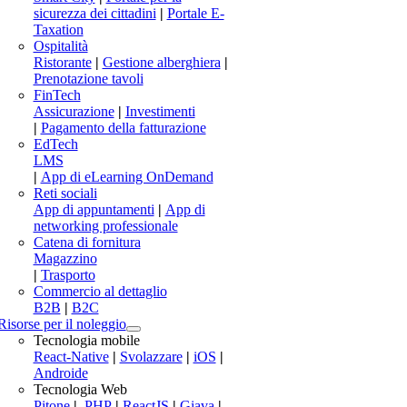
sicurezza dei cittadini
|
Portale E-
Taxation
Ospitalità
Ristorante
|
Gestione alberghiera
|
Prenotazione tavoli
FinTech
Assicurazione
|
Investimenti
|
Pagamento della fatturazione
EdTech
LMS
|
App di eLearning OnDemand
Reti sociali
App di appuntamenti
|
App di
networking professionale
Catena di fornitura
Magazzino
|
Trasporto
Commercio al dettaglio
B2B
|
B2C
Risorse per il noleggio
Tecnologia mobile
React-Native
|
Svolazzare
|
iOS
|
Androide
Tecnologia Web
Pitone
|
.PHP
|
ReactJS
|
Giava
|