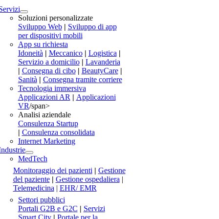
Servizi
Soluzioni personalizzate
Sviluppo Web
|
Sviluppo di app
per dispositivi mobili
App su richiesta
Idoneità
|
Meccanico
|
Logistica
|
Servizio a domicilio
|
Lavanderia
|
Consegna di cibo
|
BeautyCare
|
Sanità
|
Consegna tramite corriere
Tecnologia immersiva
Applicazioni AR
|
Applicazioni
VR
/span>
Analisi aziendale
Consulenza Startup
|
Consulenza consolidata
Internet Marketing
Industrie
MedTech
Monitoraggio dei pazienti
|
Gestione
del paziente
|
Gestione ospedaliera
|
Telemedicina
|
EHR/ EMR
Settori pubblici
Portali G2B e G2C
|
Servizi
Smart City
|
Portale per la