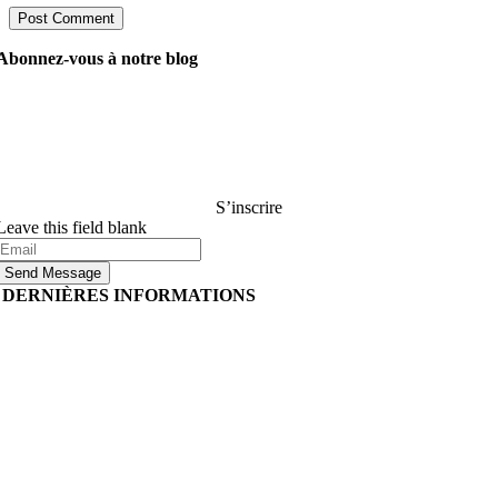
Abonnez-vous à notre blog
Demandez à nos gestionnaires tout ce que vous voulez
savoir sur le développement de logiciels, et ils répondront
à votre question dans les 24 heures. C’est gratuit et
engageant..
S’inscrire
Leave this field blank
Send Message
DERNIÈRES INFORMATIONS