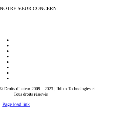
NOTRE SŒUR CONCERN
Ibiixo Business Solutions
|
Akarta Exportations
© Droits d’auteur 2009 – 2023 | Ibiixo Technologies et
société du groupe
Ibiixo
| Tous droits réservés|
Qualité
|
Confidentialité
Page load link