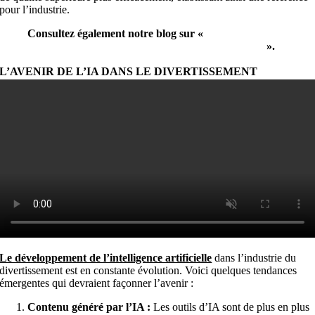
pour l’industrie.
Consultez également notre blog sur «
Implémentez
l’IA dans votre entreprise pour stimuler les ventes
».
L’AVENIR DE L’IA DANS LE DIVERTISSEMENT
Le développement de l’intelligence artificielle
dans l’industrie du
divertissement est en constante évolution. Voici quelques tendances
émergentes qui devraient façonner l’avenir :
Contenu généré par l’IA :
Les outils d’IA sont de plus en plus