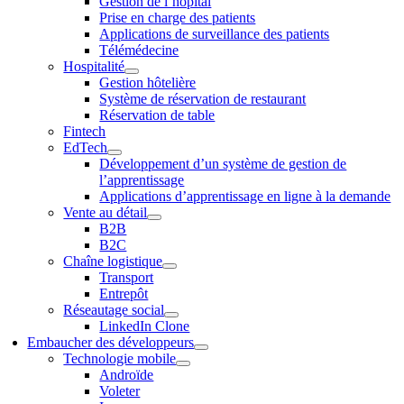
Gestion de l’hôpital
Prise en charge des patients
Applications de surveillance des patients
Télémédecine
Hospitalité
Gestion hôtelière
Système de réservation de restaurant
Réservation de table
Fintech
EdTech
Développement d’un système de gestion de
l’apprentissage
Applications d’apprentissage en ligne à la demande
Vente au détail
B2B
B2C
Chaîne logistique
Transport
Entrepôt
Réseautage social
LinkedIn Clone
Embaucher des développeurs
Technologie mobile
Androïde
Voleter