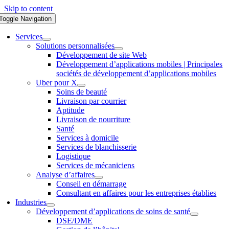
Skip to content
Toggle Navigation
Services
Solutions personnalisées
Développement de site Web
Développement d’applications mobiles | Principales
sociétés de développement d’applications mobiles
Uber pour X
Soins de beauté
Livraison par courrier
Aptitude
Livraison de nourriture
Santé
Services à domicile
Services de blanchisserie
Logistique
Services de mécaniciens
Analyse d’affaires
Conseil en démarrage
Consultant en affaires pour les entreprises établies
Industries
Développement d’applications de soins de santé
DSE/DME