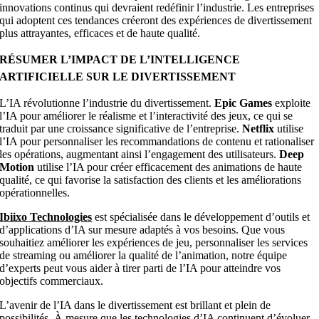
innovations continus qui devraient redéfinir l’industrie. Les entreprises
qui adoptent ces tendances créeront des expériences de divertissement
plus attrayantes, efficaces et de haute qualité.
RÉSUMER L’IMPACT DE L’INTELLIGENCE
ARTIFICIELLE SUR LE DIVERTISSEMENT
L’IA révolutionne l’industrie du divertissement.
Epic Games
exploite
l’IA pour améliorer le réalisme et l’interactivité des jeux, ce qui se
traduit par une croissance significative de l’entreprise.
Netflix
utilise
l’IA pour personnaliser les recommandations de contenu et rationaliser
les opérations, augmentant ainsi l’engagement des utilisateurs.
Deep
Motion
utilise l’IA pour créer efficacement des animations de haute
qualité, ce qui favorise la satisfaction des clients et les améliorations
opérationnelles.
Ibiixo Technologies
est spécialisée dans le développement d’outils et
d’applications d’IA sur mesure adaptés à vos besoins. Que vous
souhaitiez améliorer les expériences de jeu, personnaliser les services
de streaming ou améliorer la qualité de l’animation, notre équipe
d’experts peut vous aider à tirer parti de l’IA pour atteindre vos
objectifs commerciaux.
L’avenir de l’IA dans le
divertissement est brillant et plein de
possibilités. À mesure que les technologies d’IA continuent d’évoluer,