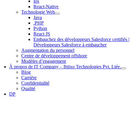
Ios
React-Native
Technologie Web
Java
.PHP
Python
React JS
Embauchez des développeurs Salesforce certifiés |
Développeurs Salesforce à embaucher
Augmentation du personnel
Centre de développement offshore
Modèles d’engagement
À propos de IT Company – Ibiixo Technologies Pvt. Ltée.
Blog
Carrière
Confidentialité
Qualité
DP