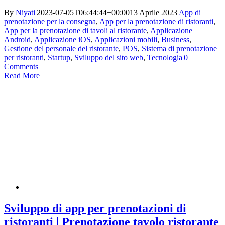
By
Niyati
|
2023-07-05T06:44:44+00:00
13 Aprile 2023
|
App di
prenotazione per la consegna
,
App per la prenotazione di ristoranti
,
App per la prenotazione di tavoli al ristorante
,
Applicazione
Android
,
Applicazione iOS
,
Applicazioni mobili
,
Business
,
Gestione del personale del ristorante
,
POS
,
Sistema di prenotazione
per ristoranti
,
Startup
,
Sviluppo del sito web
,
Tecnologia
|
0
Comments
Read More
Sviluppo di app per prenotazioni di
ristoranti | Prenotazione tavolo ristorante