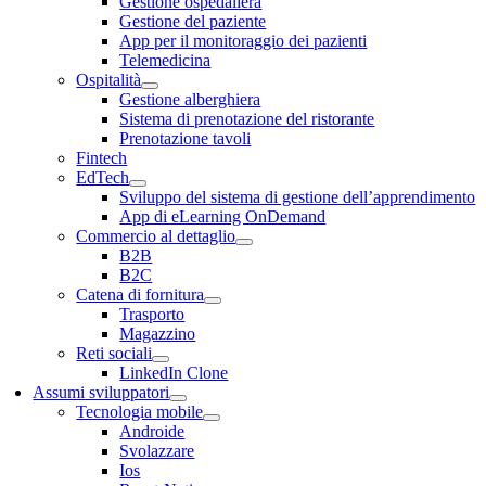
Gestione ospedaliera
Gestione del paziente
App per il monitoraggio dei pazienti
Telemedicina
Ospitalità
Gestione alberghiera
Sistema di prenotazione del ristorante
Prenotazione tavoli
Fintech
EdTech
Sviluppo del sistema di gestione dell’apprendimento
App di eLearning OnDemand
Commercio al dettaglio
B2B
B2C
Catena di fornitura
Trasporto
Magazzino
Reti sociali
LinkedIn Clone
Assumi sviluppatori
Tecnologia mobile
Androide
Svolazzare
Ios