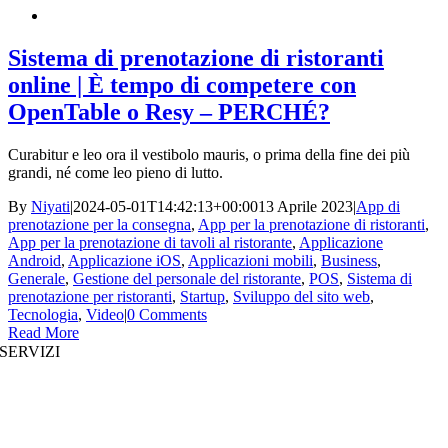
Sistema di prenotazione di ristoranti
online | È tempo di competere con
OpenTable o Resy – PERCHÉ?
Curabitur e leo ora il vestibolo mauris, o prima della fine dei più
grandi, né come leo pieno di lutto.
By
Niyati
|
2024-05-01T14:42:13+00:00
13 Aprile 2023
|
App di
prenotazione per la consegna
,
App per la prenotazione di ristoranti
,
App per la prenotazione di tavoli al ristorante
,
Applicazione
Android
,
Applicazione iOS
,
Applicazioni mobili
,
Business
,
Generale
,
Gestione del personale del ristorante
,
POS
,
Sistema di
prenotazione per ristoranti
,
Startup
,
Sviluppo del sito web
,
Tecnologia
,
Video
|
0 Comments
Read More
SERVIZI
Sviluppo di siti web
|
Sviluppo di app per dispositivi mobili
Sviluppo di app immersive
|