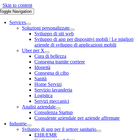
Skip to content
Toggle Navigation
Services
Soluzioni personalizzate
Sviluppo di siti web
Sviluppo di app per dispositivi mobili | Le migliori
aziende di sviluppo di applicazioni mobili
Uber per X
Cura di bellezza
Consegna tramite corriere
Idoneità
Consegna di cibo
Sanità
Home Servizi
Servizio lavanderia
Logistica
Servizi meccanici
Analisi aziendale
Consulenza Startup
Consulente aziendale per aziende affermate
Industrie
Sviluppo di app per il settore sanitario
EHR/EMR