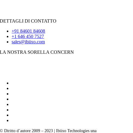
iOS
|
React-Native
Svolazzare
DETTAGLI DI CONTATTO
+91 84601 84608
+1 646 450 7527
sales@ibiixo.com
LA NOSTRA SORELLA CONCERN
Soluzioni aziendali Ibiixo
|
Akarta Esportazioni
© Diritto d’autore 2009 – 2023 | Ibiixo Technologies una
società del Gruppo