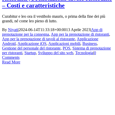
– Costi e caratteristiche
Curabitur e leo ora il vestibolo mauris, o prima della fine dei più
grandi, né come leo pieno di lutto.
By
Niyati
|
2024-06-14T11:33:18+00:00
13 Aprile 2023
|
App di
prenotazione per la consegna
,
App per la prenotazione di ristoranti
,
App per la prenotazione di tavoli al ristorante
,
Applicazione
Android
,
Applicazione iOS
,
Applicazioni mobili
,
Business
,
Gestione del personale del ristorante
,
POS
,
Sistema di prenotazione
per ristoranti
,
Startup
,
Sviluppo del sito web
,
Tecnologia
|
0
Comments
Read More