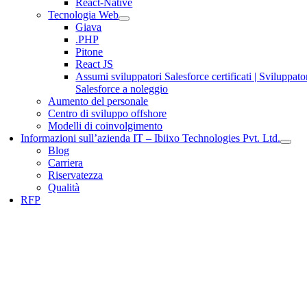
React-Native
Tecnologia Web
Giava
.PHP
Pitone
React JS
Assumi sviluppatori Salesforce certificati | Sviluppato
Salesforce a noleggio
Aumento del personale
Centro di sviluppo offshore
Modelli di coinvolgimento
Informazioni sull’azienda IT – Ibiixo Technologies Pvt. Ltd.
Blog
Carriera
Riservatezza
Qualità
RFP