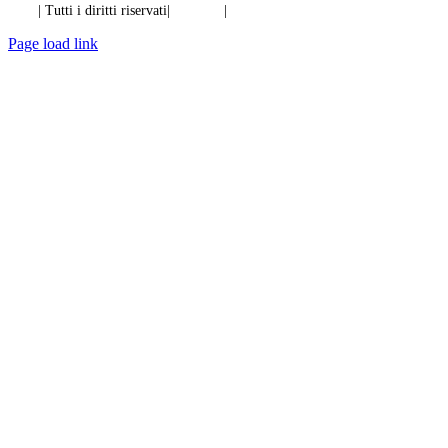
Ibiixo
| Tutti i diritti riservati|
Qualità
|
Riservatezza
Page load link