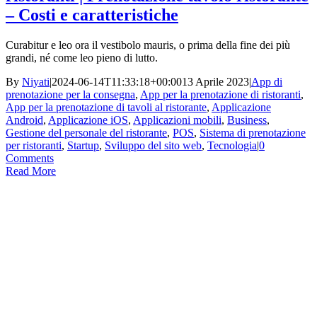
– Costi e caratteristiche
Curabitur e leo ora il vestibolo mauris, o prima della fine dei più
grandi, né come leo pieno di lutto.
By
Niyati
|
2024-06-14T11:33:18+00:00
13 Aprile 2023
|
App di
prenotazione per la consegna
,
App per la prenotazione di ristoranti
,
App per la prenotazione di tavoli al ristorante
,
Applicazione
Android
,
Applicazione iOS
,
Applicazioni mobili
,
Business
,
Gestione del personale del ristorante
,
POS
,
Sistema di prenotazione
per ristoranti
,
Startup
,
Sviluppo del sito web
,
Tecnologia
|
0
Comments
Read More