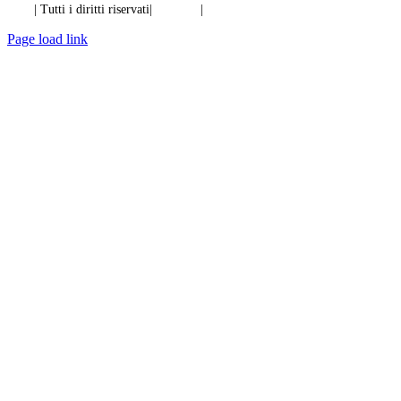
Ibiixo
| Tutti i diritti riservati|
Qualità
|
Riservatezza
Page load link