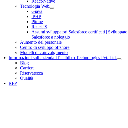
React-Native
Tecnologia Web
Giava
.PHP
Pitone
React JS
Assumi sviluppatori Salesforce certificati | Sviluppato
Salesforce a noleggio
Aumento del personale
Centro di sviluppo offshore
Modelli di coinvolgimento
Informazioni sull’azienda IT – Ibiixo Technologies Pvt. Ltd.
Blog
Carriera
Riservatezza
Qualità
RFP