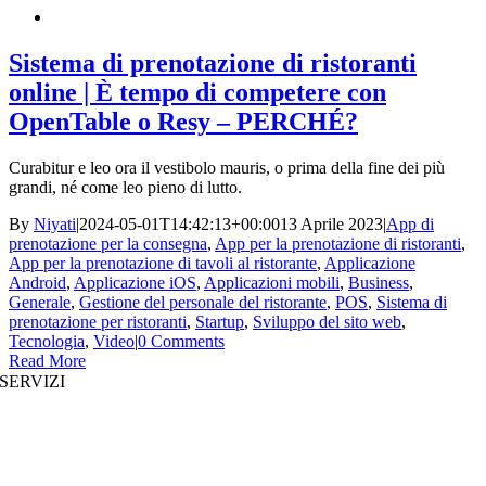
Sistema di prenotazione di ristoranti
online | È tempo di competere con
OpenTable o Resy – PERCHÉ?
Curabitur e leo ora il vestibolo mauris, o prima della fine dei più
grandi, né come leo pieno di lutto.
By
Niyati
|
2024-05-01T14:42:13+00:00
13 Aprile 2023
|
App di
prenotazione per la consegna
,
App per la prenotazione di ristoranti
,
App per la prenotazione di tavoli al ristorante
,
Applicazione
Android
,
Applicazione iOS
,
Applicazioni mobili
,
Business
,
Generale
,
Gestione del personale del ristorante
,
POS
,
Sistema di
prenotazione per ristoranti
,
Startup
,
Sviluppo del sito web
,
Tecnologia
,
Video
|
0 Comments
Read More
SERVIZI
Sviluppo di siti web
|
Sviluppo di app per dispositivi mobili
Sviluppo di app immersive
|