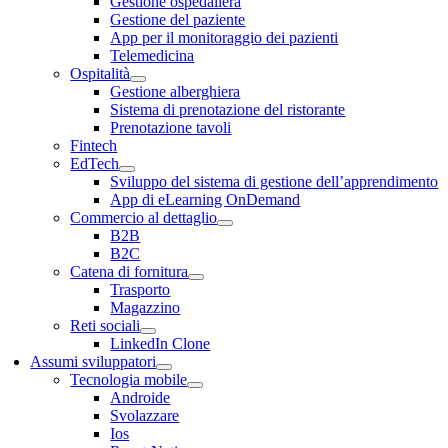
Gestione ospedaliera
Gestione del paziente
App per il monitoraggio dei pazienti
Telemedicina
Ospitalità
Gestione alberghiera
Sistema di prenotazione del ristorante
Prenotazione tavoli
Fintech
EdTech
Sviluppo del sistema di gestione dell’apprendimento
App di eLearning OnDemand
Commercio al dettaglio
B2B
B2C
Catena di fornitura
Trasporto
Magazzino
Reti sociali
LinkedIn Clone
Assumi sviluppatori
Tecnologia mobile
Androide
Svolazzare
Ios