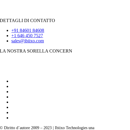
iOS
|
React-Native
Svolazzare
DETTAGLI DI CONTATTO
+91 84601 84608
+1 646 450 7527
sales@ibiixo.com
LA NOSTRA SORELLA CONCERN
Soluzioni aziendali Ibiixo
|
Akarta Esportazioni
© Diritto d’autore 2009 – 2023 | Ibiixo Technologies una
società del Gruppo