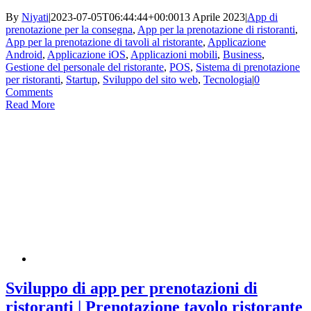
By
Niyati
|
2023-07-05T06:44:44+00:00
13 Aprile 2023
|
App di
prenotazione per la consegna
,
App per la prenotazione di ristoranti
,
App per la prenotazione di tavoli al ristorante
,
Applicazione
Android
,
Applicazione iOS
,
Applicazioni mobili
,
Business
,
Gestione del personale del ristorante
,
POS
,
Sistema di prenotazione
per ristoranti
,
Startup
,
Sviluppo del sito web
,
Tecnologia
|
0
Comments
Read More
Sviluppo di app per prenotazioni di
ristoranti | Prenotazione tavolo ristorante