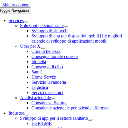
Skip to content
Toggle Navigation
Services
Soluzioni personalizzate
Sviluppo di siti web
Sviluppo di app per dispositivi mobili | Le migliori
aziende di sviluppo di applicazioni mobili
Uber per X
Cura di bellezza
Consegna tramite corriere
Idoneità
Consegna di cibo
Sanità
Home Servizi
Servizio lavanderia
Logistica
Servizi meccanici
Analisi aziendale
Consulenza Startup
Consulente aziendale per aziende affermate
Industrie
Sviluppo di app per il settore sanitario
EHR/EMR