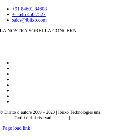
+91 84601 84608
+1 646 450 7527
sales@ibiixo.com
LA NOSTRA SORELLA CONCERN
Soluzioni aziendali Ibiixo
|
Akarta Esportazioni
© Diritto d’autore 2009 – 2023 | Ibiixo Technologies una
società del Gruppo
Ibiixo
| Tutti i diritti riservati|
Qualità
|
Riservatezza
Page load link