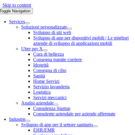
Skip to content
Toggle Navigation
Services
Soluzioni personalizzate
Sviluppo di siti web
Sviluppo di app per dispositivi mobili | Le migliori
aziende di sviluppo di applicazioni mobili
Uber per X
Cura di bellezza
Consegna tramite corriere
Idoneità
Consegna di cibo
Sanità
Home Servizi
Servizio lavanderia
Logistica
Servizi meccanici
Analisi aziendale
Consulenza Startup
Consulente aziendale per aziende affermate
Industrie
Sviluppo di app per il settore sanitario
EHR/EMR