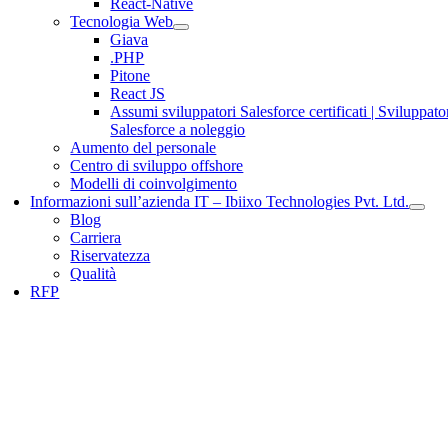
React-Native
Tecnologia Web
Giava
.PHP
Pitone
React JS
Assumi sviluppatori Salesforce certificati | Sviluppato
Salesforce a noleggio
Aumento del personale
Centro di sviluppo offshore
Modelli di coinvolgimento
Informazioni sull’azienda IT – Ibiixo Technologies Pvt. Ltd.
Blog
Carriera
Riservatezza
Qualità
RFP