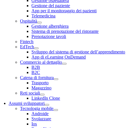
Gestione ospedaliera
Gestione del paziente
App per il monitoraggio dei pazienti
Telemedicina
Ospitalità
Gestione alberghiera
Sistema di prenotazione del ristorante
Prenotazione tavoli
Fintech
EdTech
Sviluppo del sistema di gestione dell’apprendimento
App di eLearning OnDemand
Commercio al dettaglio
B2B
B2C
Catena di fornitura
Trasporto
Magazzino
Reti sociali
LinkedIn Clone
Assumi sviluppatori
Tecnologia mobile
Androide
Svolazzare
Ios