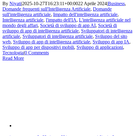
By
Niyati
|
2025-10-27T16:23:11+00:00
22 Aprile 2024
|
Business
,
Domande frequenti sull'Intelligenza Artificiale
,
Domande
sull'intelligenza artificiale
,
Impatto dell'intelligenza artificiale
,
Intelligenza artificiale
,
l'impatto dell'IA
,
L'intelligenza artificiale nel
mondo degli affari
,
Società di sviluppo di app AI
,
Società di
sviluppo di app di intelligenza artificiale
,
Sviluppatori di intelligenza
artificiale
,
Sviluppatori di intelligenza artificiale
,
Sviluppo del sito
web
,
Sviluppo di app di intelligenza artificiale
,
Sviluppo di app IA
,
Sviluppo di app per dispositivi mobili
,
Sviluppo di applicazioni
,
Tecnologia
|
0 Comments
Read More