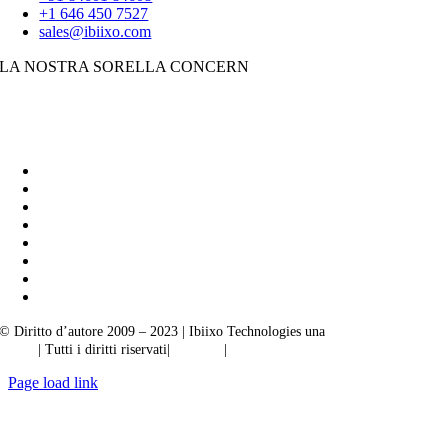
+1 646 450 7527
sales@ibiixo.com
LA NOSTRA SORELLA CONCERN
Soluzioni aziendali Ibiixo
|
Akarta Esportazioni
© Diritto d’autore 2009 – 2023 | Ibiixo Technologies una
società del Gruppo
Ibiixo
| Tutti i diritti riservati|
Qualità
|
Riservatezza
Page load link