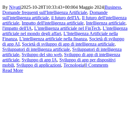
By
Niyati
|
2025-10-28T10:33:43+00:00
4 Maggio 2024
|
Business
,
Domande frequenti sull'Intelligenza Artificiale
,
Domande
sull'intelligenza artificiale
,
il futuro dell'IA
,
Il futuro dell'intelligenza
artificiale
,
Impatto dell'intelligenza artificiale
,
Intelligenza artificiale
,
l'impatto dell'IA
,
L'intelligenza artificiale nel FinTech
,
L'intelligenza
artificiale nel mondo degli affari
,
L'Intelligenza Artificiale nella
Finanza
,
L'intelligenza artificiale nella finanza
,
Società di sviluppo
di app AI
,
Società di sviluppo di app di intelligenza artificiale
,
Sviluppatori di intelligenza artificiale
,
Sviluppatori di intelligenza
artificiale
,
Sviluppo del sito web
,
Sviluppo di app di intelligenza
artificiale
,
Sviluppo di app IA
,
Sviluppo di app per dispositivi
mobili
,
Sviluppo di applicazioni
,
Tecnologia
|
0 Comments
Read More