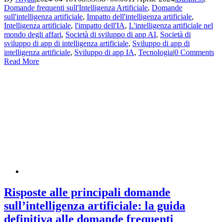
Domande frequenti sull'Intelligenza Artificiale
,
Domande
sull'intelligenza artificiale
,
Impatto dell'intelligenza artificiale
,
Intelligenza artificiale
,
l'impatto dell'IA
,
L'intelligenza artificiale nel
mondo degli affari
,
Società di sviluppo di app AI
,
Società di
sviluppo di app di intelligenza artificiale
,
Sviluppo di app di
intelligenza artificiale
,
Sviluppo di app IA
,
Tecnologia
|
0 Comments
Read More
Risposte alle principali domande
sull’intelligenza artificiale: la guida
definitiva alle domande frequenti