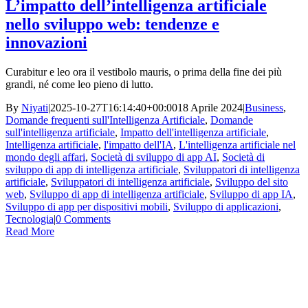
L’impatto dell’intelligenza artificiale
nello sviluppo web: tendenze e
innovazioni
Curabitur e leo ora il vestibolo mauris, o prima della fine dei più
grandi, né come leo pieno di lutto.
By
Niyati
|
2025-10-27T16:14:40+00:00
18 Aprile 2024
|
Business
,
Domande frequenti sull'Intelligenza Artificiale
,
Domande
sull'intelligenza artificiale
,
Impatto dell'intelligenza artificiale
,
Intelligenza artificiale
,
l'impatto dell'IA
,
L'intelligenza artificiale nel
mondo degli affari
,
Società di sviluppo di app AI
,
Società di
sviluppo di app di intelligenza artificiale
,
Sviluppatori di intelligenza
artificiale
,
Sviluppatori di intelligenza artificiale
,
Sviluppo del sito
web
,
Sviluppo di app di intelligenza artificiale
,
Sviluppo di app IA
,
Sviluppo di app per dispositivi mobili
,
Sviluppo di applicazioni
,
Tecnologia
|
0 Comments
Read More