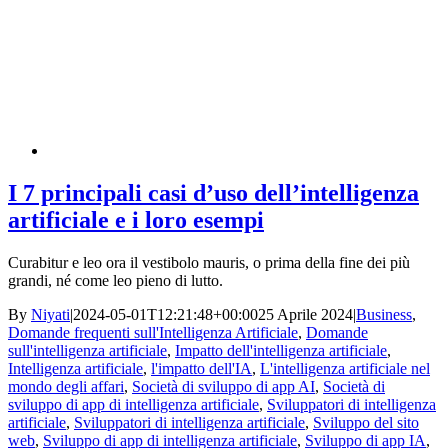
I 7 principali casi d’uso dell’intelligenza
artificiale e i loro esempi
Curabitur e leo ora il vestibolo mauris, o prima della fine dei più
grandi, né come leo pieno di lutto.
By
Niyati
|
2024-05-01T12:21:48+00:00
25 Aprile 2024
|
Business
,
Domande frequenti sull'Intelligenza Artificiale
,
Domande
sull'intelligenza artificiale
,
Impatto dell'intelligenza artificiale
,
Intelligenza artificiale
,
l'impatto dell'IA
,
L'intelligenza artificiale nel
mondo degli affari
,
Società di sviluppo di app AI
,
Società di
sviluppo di app di intelligenza artificiale
,
Sviluppatori di intelligenza
artificiale
,
Sviluppatori di intelligenza artificiale
,
Sviluppo del sito
web
,
Sviluppo di app di intelligenza artificiale
,
Sviluppo di app IA
,