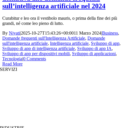
sull’intelligenza artificiale nel 2024
Curabitur e leo ora il vestibolo mauris, o prima della fine dei più
grandi, né come leo pieno di lutto.
By
Niyati
|
2025-10-27T15:43:26+00:00
11 Marzo 2024
|
Business
,
Domande frequenti sull'Intelligenza Artificiale
,
Domande
sull'intelligenza artificiale
,
Intelligenza artificiale
,
Sviluppo di app
,
Sviluppo di app di intelligenza artificiale
,
Sviluppo di app IA
,
Sviluppo di app per dispositivi mobili
,
Sviluppo di applicazioni
,
Tecnologia
|
0 Comments
Read More
SERVIZI
Sviluppo di siti web
|
Sviluppo di app per dispositivi mobili
Sviluppo di app immersive
|
Soluzioni prestrutturate
Aumento del personale
|
Piattaforme on demand
Analisi aziendale
|
Branding & Promozione
INDUSTRIE