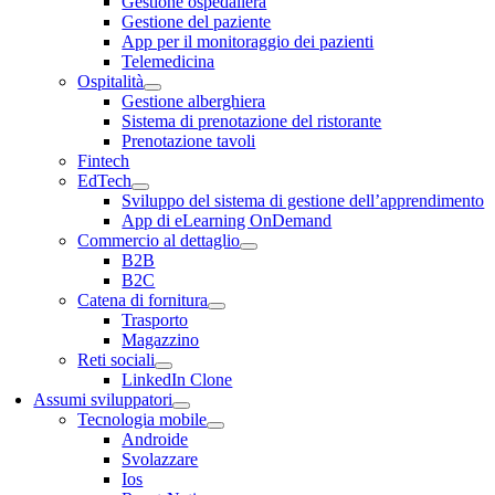
Gestione ospedaliera
Gestione del paziente
App per il monitoraggio dei pazienti
Telemedicina
Ospitalità
Gestione alberghiera
Sistema di prenotazione del ristorante
Prenotazione tavoli
Fintech
EdTech
Sviluppo del sistema di gestione dell’apprendimento
App di eLearning OnDemand
Commercio al dettaglio
B2B
B2C
Catena di fornitura
Trasporto
Magazzino
Reti sociali
LinkedIn Clone
Assumi sviluppatori
Tecnologia mobile
Androide
Svolazzare
Ios