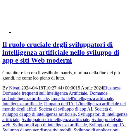
Il ruolo cruciale degli sviluppatori di
intelligenza artificiale nello sviluppo di
app e siti Web moderni
Curabitur e leo ora il vestibolo mauris, o prima della fine dei più
grandi, né come leo pieno di lutto.
By
Niyati
|
2024-04-18T10:27:44+00:00
15 Aprile 2024
|
Business
,
Domande frequenti sull'Intelligenza Artificiale
,
Domande
sull'intelligenza artificiale
,
Impatto dell'intelligenza artificiale
,
Intelligenza artificiale
,
l'impatto dell'IA
,
L'intelligenza artificiale nel
mondo degli affari
,
Società di sviluppo di app AI
,
Società di
sviluppo di app di intelligenza artificiale
,
Sviluppatori di intelligenza
artificiale
,
Sviluppatori di intelligenza artificiale
,
Sviluppo del sito
web
,
Sviluppo di app di intelligenza artificiale
,
Sviluppo di app IA
,
Sviluppo di app per dispositivi mobili
,
Sviluppo di applicazioni
,