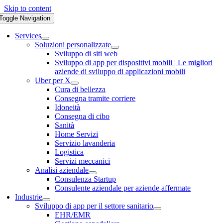
Skip to content
Toggle Navigation
Services
Soluzioni personalizzate
Sviluppo di siti web
Sviluppo di app per dispositivi mobili | Le migliori
aziende di sviluppo di applicazioni mobili
Uber per X
Cura di bellezza
Consegna tramite corriere
Idoneità
Consegna di cibo
Sanità
Home Servizi
Servizio lavanderia
Logistica
Servizi meccanici
Analisi aziendale
Consulenza Startup
Consulente aziendale per aziende affermate
Industrie
Sviluppo di app per il settore sanitario
EHR/EMR