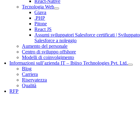
React-Native
Tecnologia Web
Giava
.PHP
Pitone
React JS
Assumi sviluppatori Salesforce certificati | Sviluppato
Salesforce a noleggio
Aumento del personale
Centro di sviluppo offshore
Modelli di coinvolgimento
Informazioni sull’azienda IT – Ibiixo Technologies Pvt. Ltd.
Blog
Carriera
Riservatezza
Qualità
RFP