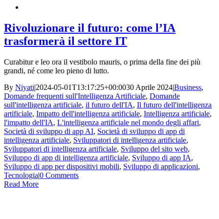
Rivoluzionare il futuro: come l’IA
trasformerà il settore IT
Curabitur e leo ora il vestibolo mauris, o prima della fine dei più
grandi, né come leo pieno di lutto.
By
Niyati
|
2024-05-01T13:17:25+00:00
30 Aprile 2024
|
Business
,
Domande frequenti sull'Intelligenza Artificiale
,
Domande
sull'intelligenza artificiale
,
il futuro dell'IA
,
Il futuro dell'intelligenza
artificiale
,
Impatto dell'intelligenza artificiale
,
Intelligenza artificiale
,
l'impatto dell'IA
,
L'intelligenza artificiale nel mondo degli affari
,
Società di sviluppo di app AI
,
Società di sviluppo di app di
intelligenza artificiale
,
Sviluppatori di intelligenza artificiale
,
Sviluppatori di intelligenza artificiale
,
Sviluppo del sito web
,
Sviluppo di app di intelligenza artificiale
,
Sviluppo di app IA
,
Sviluppo di app per dispositivi mobili
,
Sviluppo di applicazioni
,
Tecnologia
|
0 Comments
Read More