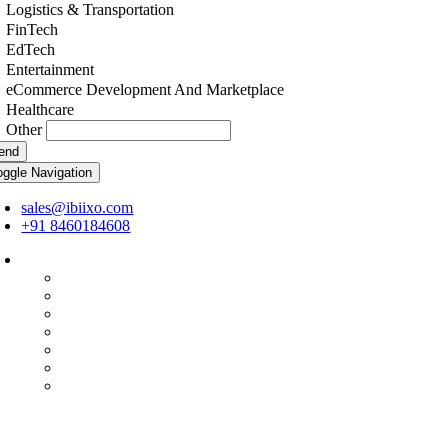
Logistics & Transportation
FinTech
EdTech
Entertainment
eCommerce Development And Marketplace
Healthcare
Other
end
oggle Navigation
sales@ibiixo.com
+91 8460184608