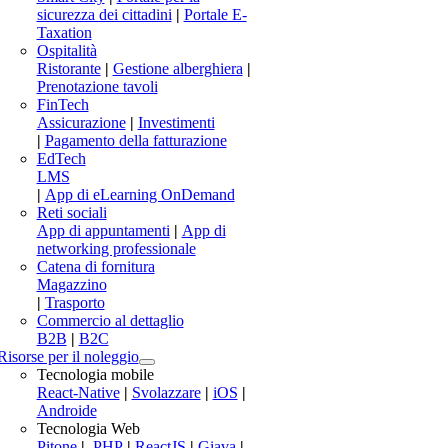
sicurezza dei cittadini
|
Portale E-
Taxation
Ospitalità
Ristorante
|
Gestione alberghiera
|
Prenotazione tavoli
FinTech
Assicurazione
|
Investimenti
|
Pagamento della fatturazione
EdTech
LMS
|
App di eLearning OnDemand
Reti sociali
App di appuntamenti
|
App di
networking professionale
Catena di fornitura
Magazzino
|
Trasporto
Commercio al dettaglio
B2B
|
B2C
Risorse per il noleggio
Tecnologia mobile
React-Native
|
Svolazzare
|
iOS
|
Androide
Tecnologia Web
Pitone
|
.PHP
|
ReactJS
|
Giava
|