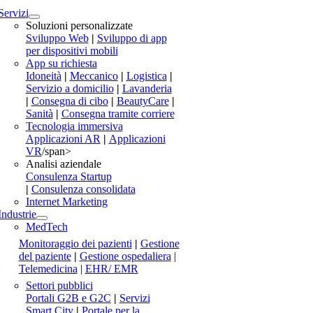
Servizi
Soluzioni personalizzate
Sviluppo Web
|
Sviluppo di app
per dispositivi mobili
App su richiesta
Idoneità
|
Meccanico
|
Logistica
|
Servizio a domicilio
|
Lavanderia
|
Consegna di cibo
|
BeautyCare
|
Sanità
|
Consegna tramite corriere
Tecnologia immersiva
Applicazioni AR
|
Applicazioni
VR
/span>
Analisi aziendale
Consulenza Startup
|
Consulenza consolidata
Internet Marketing
Industrie
MedTech
Monitoraggio dei pazienti
|
Gestione
del paziente
|
Gestione ospedaliera
|
Telemedicina
|
EHR/ EMR
Settori pubblici
Portali G2B e G2C
|
Servizi
Smart City
|
Portale per la