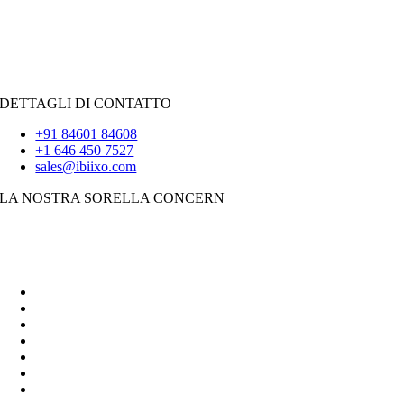
Reagisci.JS
|
Androide
iOS
|
React-Native
Svolazzare
DETTAGLI DI CONTATTO
+91 84601 84608
+1 646 450 7527
sales@ibiixo.com
LA NOSTRA SORELLA CONCERN
Soluzioni aziendali Ibiixo
|
Akarta Esportazioni