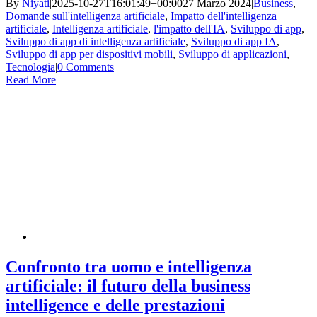
By
Niyati
|
2025-10-27T16:01:49+00:00
27 Marzo 2024
|
Business
,
Domande sull'intelligenza artificiale
,
Impatto dell'intelligenza
artificiale
,
Intelligenza artificiale
,
l'impatto dell'IA
,
Sviluppo di app
,
Sviluppo di app di intelligenza artificiale
,
Sviluppo di app IA
,
Sviluppo di app per dispositivi mobili
,
Sviluppo di applicazioni
,
Tecnologia
|
0 Comments
Read More
Confronto tra uomo e intelligenza
artificiale: il futuro della business
intelligence e delle prestazioni