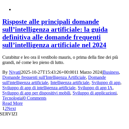
Risposte alle principali domande
sull’intelligenza artificiale: la guida
definitiva alle domande frequenti
sull’intelligenza artificiale nel 2024
Curabitur e leo ora il vestibolo mauris, o prima della fine dei più
grandi, né come leo pieno di lutto.
By
Niyati
|
2025-10-27T15:43:26+00:00
11 Marzo 2024
|
Business
,
Domande frequenti sull'Intelligenza Artificiale
,
Domande
sull'intelligenza artificiale
,
Intelligenza artificiale
,
Sviluppo di app
,
Sviluppo di app di intelligenza artificiale
,
Sviluppo di app IA
,
Sviluppo di app per dispositivi mobili
,
Sviluppo di applicazioni
,
Tecnologia
|
0 Comments
Read More
1
2
Next
SERVIZI
Sviluppo di siti web
|
Sviluppo di app per dispositivi mobili