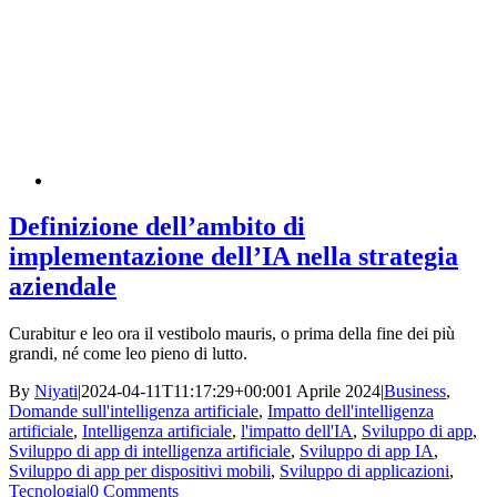
Definizione dell’ambito di
implementazione dell’IA nella strategia
aziendale
Curabitur e leo ora il vestibolo mauris, o prima della fine dei più
grandi, né come leo pieno di lutto.
By
Niyati
|
2024-04-11T11:17:29+00:00
1 Aprile 2024
|
Business
,
Domande sull'intelligenza artificiale
,
Impatto dell'intelligenza
artificiale
,
Intelligenza artificiale
,
l'impatto dell'IA
,
Sviluppo di app
,
Sviluppo di app di intelligenza artificiale
,
Sviluppo di app IA
,
Sviluppo di app per dispositivi mobili
,
Sviluppo di applicazioni
,
Tecnologia
|
0 Comments