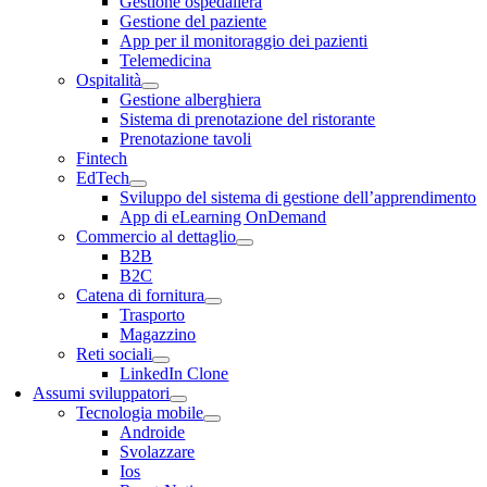
Gestione ospedaliera
Gestione del paziente
App per il monitoraggio dei pazienti
Telemedicina
Ospitalità
Gestione alberghiera
Sistema di prenotazione del ristorante
Prenotazione tavoli
Fintech
EdTech
Sviluppo del sistema di gestione dell’apprendimento
App di eLearning OnDemand
Commercio al dettaglio
B2B
B2C
Catena di fornitura
Trasporto
Magazzino
Reti sociali
LinkedIn Clone
Assumi sviluppatori
Tecnologia mobile
Androide
Svolazzare
Ios