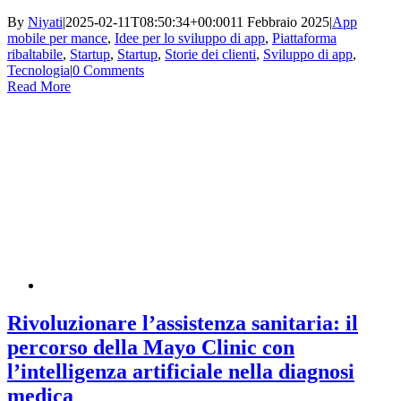
By
Niyati
|
2025-02-11T08:50:34+00:00
11 Febbraio 2025
|
App
mobile per mance
,
Idee per lo sviluppo di app
,
Piattaforma
ribaltabile
,
Startup
,
Startup
,
Storie dei clienti
,
Sviluppo di app
,
Tecnologia
|
0 Comments
Read More
Rivoluzionare l’assistenza sanitaria: il
percorso della Mayo Clinic con
l’intelligenza artificiale nella diagnosi
medica