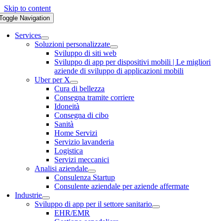
Skip to content
Toggle Navigation
Services
Soluzioni personalizzate
Sviluppo di siti web
Sviluppo di app per dispositivi mobili | Le migliori
aziende di sviluppo di applicazioni mobili
Uber per X
Cura di bellezza
Consegna tramite corriere
Idoneità
Consegna di cibo
Sanità
Home Servizi
Servizio lavanderia
Logistica
Servizi meccanici
Analisi aziendale
Consulenza Startup
Consulente aziendale per aziende affermate
Industrie
Sviluppo di app per il settore sanitario
EHR/EMR