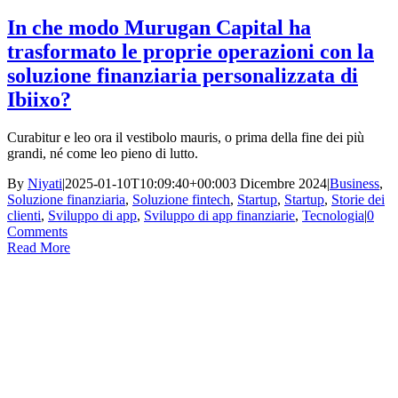
In che modo Murugan Capital ha
trasformato le proprie operazioni con la
soluzione finanziaria personalizzata di
Ibiixo?
Curabitur e leo ora il vestibolo mauris, o prima della fine dei più
grandi, né come leo pieno di lutto.
By
Niyati
|
2025-01-10T10:09:40+00:00
3 Dicembre 2024
|
Business
,
Soluzione finanziaria
,
Soluzione fintech
,
Startup
,
Startup
,
Storie dei
clienti
,
Sviluppo di app
,
Sviluppo di app finanziarie
,
Tecnologia
|
0
Comments
Read More