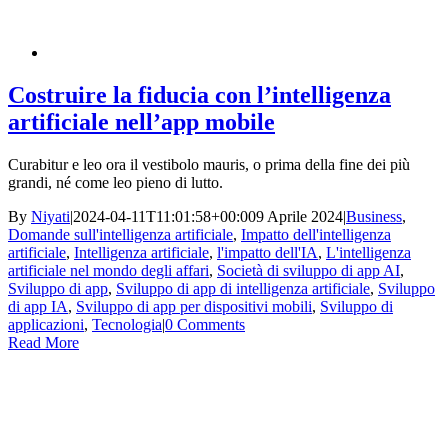
Costruire la fiducia con l’intelligenza
artificiale nell’app mobile
Curabitur e leo ora il vestibolo mauris, o prima della fine dei più
grandi, né come leo pieno di lutto.
By
Niyati
|
2024-04-11T11:01:58+00:00
9 Aprile 2024
|
Business
,
Domande sull'intelligenza artificiale
,
Impatto dell'intelligenza
artificiale
,
Intelligenza artificiale
,
l'impatto dell'IA
,
L'intelligenza
artificiale nel mondo degli affari
,
Società di sviluppo di app AI
,
Sviluppo di app
,
Sviluppo di app di intelligenza artificiale
,
Sviluppo
di app IA
,
Sviluppo di app per dispositivi mobili
,
Sviluppo di
applicazioni
,
Tecnologia
|
0 Comments
Read More