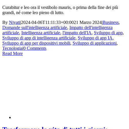
Curabitur e leo ora il vestibolo mauris, o prima della fine dei più
grandi, né come leo pieno di lutto.
By
Niyati
|
2024-04-06T11:11:33+00:00
21 Marzo 2024
|
Business
,
Domande sull'intelligenza artificiale
,
Impatto dell'intelligenza
artificiale
,
Intelligenza artificiale
,
l'impatto dell'IA
,
Sviluppo di app
,
Sviluppo di app di intelligenza artificiale
,
Sviluppo di app IA
,
Sviluppo di app per dispositivi mobili
,
Sviluppo di applicazioni
,
Tecnologia
|
0 Comments
Read More