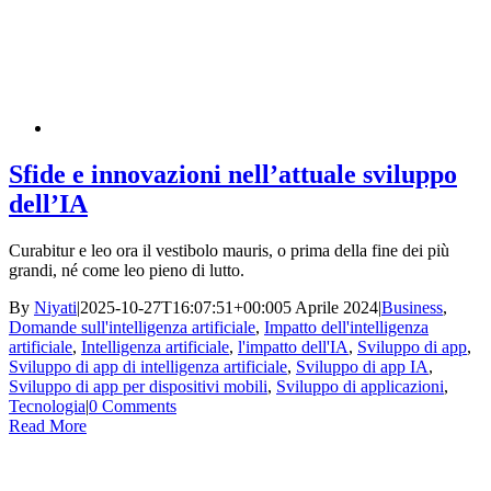
Sfide e innovazioni nell’attuale sviluppo
dell’IA
Curabitur e leo ora il vestibolo mauris, o prima della fine dei più
grandi, né come leo pieno di lutto.
By
Niyati
|
2025-10-27T16:07:51+00:00
5 Aprile 2024
|
Business
,
Domande sull'intelligenza artificiale
,
Impatto dell'intelligenza
artificiale
,
Intelligenza artificiale
,
l'impatto dell'IA
,
Sviluppo di app
,
Sviluppo di app di intelligenza artificiale
,
Sviluppo di app IA
,
Sviluppo di app per dispositivi mobili
,
Sviluppo di applicazioni
,
Tecnologia
|
0 Comments
Read More