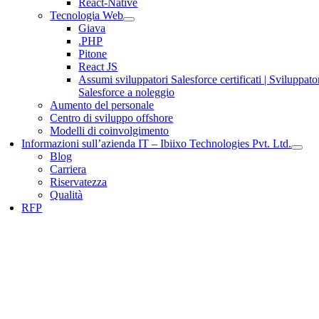
React-Native
Tecnologia Web
Giava
.PHP
Pitone
React JS
Assumi sviluppatori Salesforce certificati | Sviluppato
Salesforce a noleggio
Aumento del personale
Centro di sviluppo offshore
Modelli di coinvolgimento
Informazioni sull’azienda IT – Ibiixo Technologies Pvt. Ltd.
Blog
Carriera
Riservatezza
Qualità
RFP