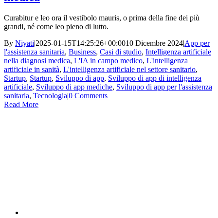
Curabitur e leo ora il vestibolo mauris, o prima della fine dei più
grandi, né come leo pieno di lutto.
By
Niyati
|
2025-01-15T14:25:26+00:00
10 Dicembre 2024
|
App per
l'assistenza sanitaria
,
Business
,
Casi di studio
,
Intelligenza artificiale
nella diagnosi medica
,
L'IA in campo medico
,
L'intelligenza
artificiale in sanità
,
L'intelligenza artificiale nel settore sanitario
,
Startup
,
Startup
,
Sviluppo di app
,
Sviluppo di app di intelligenza
artificiale
,
Sviluppo di app mediche
,
Sviluppo di app per l'assistenza
sanitaria
,
Tecnologia
|
0 Comments
Read More