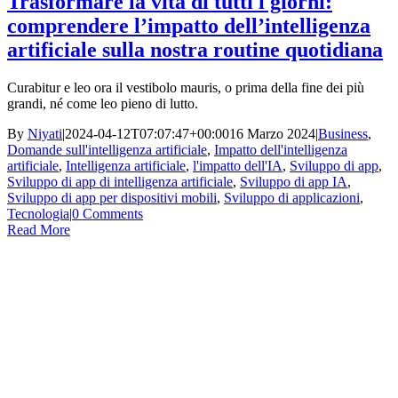
Trasformare la vita di tutti i giorni:
comprendere l’impatto dell’intelligenza
artificiale sulla nostra routine quotidiana
Curabitur e leo ora il vestibolo mauris, o prima della fine dei più
grandi, né come leo pieno di lutto.
By
Niyati
|
2024-04-12T07:07:47+00:00
16 Marzo 2024
|
Business
,
Domande sull'intelligenza artificiale
,
Impatto dell'intelligenza
artificiale
,
Intelligenza artificiale
,
l'impatto dell'IA
,
Sviluppo di app
,
Sviluppo di app di intelligenza artificiale
,
Sviluppo di app IA
,
Sviluppo di app per dispositivi mobili
,
Sviluppo di applicazioni
,
Tecnologia
|
0 Comments
Read More