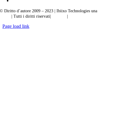
© Diritto d’autore 2009 – 2023 | Ibiixo Technologies una
società del Gruppo
Ibiixo
| Tutti i diritti riservati|
Qualità
|
Riservatezza
Page load link