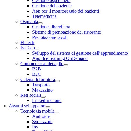
Gestione ospedaliera
Gestione del paziente
App per il monitoraggio dei pazienti
Telemedicina
Ospitalità
Gestione alberghiera
Sistema di prenotazione del ristorante
Prenotazione tavoli
Fintech
EdTech
Sviluppo del sistema di gestione dell’apprendimento
App di eLearning OnDemand
Commercio al dettaglio
B2B
B2C
Catena di fornitura
Trasporto
Magazzino
Reti sociali
LinkedIn Clone
Assumi sviluppatori
Tecnologia mobile
Androide
Svolazzare
Ios