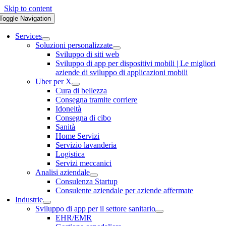
Skip to content
Toggle Navigation
Services
Soluzioni personalizzate
Sviluppo di siti web
Sviluppo di app per dispositivi mobili | Le migliori
aziende di sviluppo di applicazioni mobili
Uber per X
Cura di bellezza
Consegna tramite corriere
Idoneità
Consegna di cibo
Sanità
Home Servizi
Servizio lavanderia
Logistica
Servizi meccanici
Analisi aziendale
Consulenza Startup
Consulente aziendale per aziende affermate
Industrie
Sviluppo di app per il settore sanitario
EHR/EMR