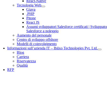
React-Native
Tecnologia Web
Giava
.PHP
Pitone
React JS
Assumi sviluppatori Salesforce certificati | Sviluppato
Salesforce a noleggio
Aumento del personale
Centro di sviluppo offshore
Modelli di coinvolgimento
Informazioni sull’azienda IT – Ibiixo Technologies Pvt. Ltd.
Blog
Carriera
Riservatezza
Qualità
RFP