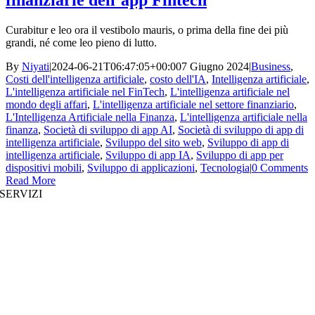
finanziarie dell’app Fintech
Curabitur e leo ora il vestibolo mauris, o prima della fine dei più
grandi, né come leo pieno di lutto.
By
Niyati
|
2024-06-21T06:47:05+00:00
7 Giugno 2024
|
Business
,
Costi dell'intelligenza artificiale
,
costo dell'IA
,
Intelligenza artificiale
,
L'intelligenza artificiale nel FinTech
,
L'intelligenza artificiale nel
mondo degli affari
,
L'intelligenza artificiale nel settore finanziario
,
L'Intelligenza Artificiale nella Finanza
,
L'intelligenza artificiale nella
finanza
,
Società di sviluppo di app AI
,
Società di sviluppo di app di
intelligenza artificiale
,
Sviluppo del sito web
,
Sviluppo di app di
intelligenza artificiale
,
Sviluppo di app IA
,
Sviluppo di app per
dispositivi mobili
,
Sviluppo di applicazioni
,
Tecnologia
|
0 Comments
Read More
SERVIZI
Sviluppo di siti web
|
Sviluppo di app per dispositivi mobili
Sviluppo di app immersive
|
Soluzioni prestrutturate
Aumento del personale
|
Piattaforme on demand
Analisi aziendale
|
Branding & Promozione