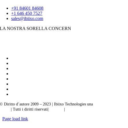
+91 84601 84608
+1 646 450 7527
sales@ibiixo.com
LA NOSTRA SORELLA CONCERN
Soluzioni aziendali Ibiixo
|
Akarta Esportazioni
© Diritto d’autore 2009 – 2023 | Ibiixo Technologies una
società del Gruppo
Ibiixo
| Tutti i diritti riservati|
Qualità
|
Riservatezza
Page load link