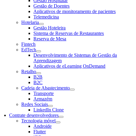
Gestão Hospitalar
Gestão de Doentes
Aplicativos de monitoramento de pacientes
Telemedicina
Hotelaria
Gestão Hoteleira
Sistema de Reservas de Restaurantes
Reserva de Mesa
Fintech
EdTech
Desenvolvimento de Sistemas de Gestão da
Aprendizagem
Aplicativos de eLearning OnDemand
Retalho
B2B
B2C
Cadeia de Abastecimento
Transporte
Armazém
Redes Sociais
LinkedIn Clone
Contrate desenvolvedores
Tecnologia móvel
Androide
Flutter