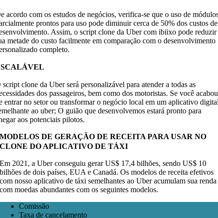
e acordo com os estudos de negócios, verifica-se que o uso de módulo
arcialmente prontos para uso pode diminuir cerca de 50% dos custos de
esenvolvimento. Assim, o script clone da Uber com ibiixo pode reduzir
ua metade do custo facilmente em comparação com o desenvolvimento
ersonalizado completo.
ESCALÁVEL
 script clone da Uber será personalizável para atender a todas as
ecessidades dos passageiros, bem como dos motoristas. Se você acabo
e entrar no setor ou transformar o negócio local em um aplicativo digita
emelhante ao uber; O guião que desenvolvemos estará pronto para
hegar aos potenciais pilotos.
MODELOS DE GERAÇÃO DE RECEITA PARA USAR NO
CLONE DO APLICATIVO DE TÁXI
Em 2021, a Uber conseguiu gerar US$ 17,4 bilhões, sendo US$ 10
bilhões de dois países, EUA e Canadá. Os modelos de receita efetivos
com nosso aplicativo de táxi semelhantes ao Uber acumulam sua renda
com moedas abundantes com os seguintes modelos.
Comissão
Taxa de cancelamento