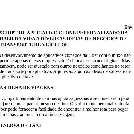
scala o seu negócio e procura um desenvolvimento
ersonalizado de clones da Uber. Se você está procurando um
oteiro pronto, certamente não somos a escolha para você.
Envi
SCRIPT DE APLICATIVO CLONE PERSONALIZADO DA
UBER DÁ VIDA A DIVERSAS IDEIAS DE NEGÓCIOS DE
TRANSPORTE DE VEÍCULOS
O desenvolvimento de aplicativos clonados da Uber com o ibiixo não
permite apenas que as empresas de táxi locais se tornem digitais. Mas
também, pode ser ajustado com outros negócios semelhantes no setor
de transporte por aplicativo. Aqui estão algumas ideias de software de
aplicativo de táxi:
PARTILHA DE VIAGENS
 compartilhamento de caronas ajuda as pessoas a se conectarem para
iajarem juntas para o mesmo destino. O script clone personalizado da
ber pode fornecer a facilidade de encontrar a melhor rota para pegar
ários passageiros em uma única viagem.
RESERVA DE TÁXI