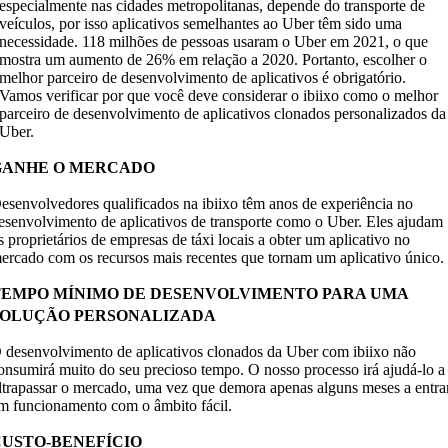
especialmente nas cidades metropolitanas, depende do transporte de
veículos, por isso aplicativos semelhantes ao Uber têm sido uma
necessidade. 118 milhões de pessoas usaram o Uber em 2021, o que
mostra um aumento de 26% em relação a 2020. Portanto, escolher o
melhor parceiro de desenvolvimento de aplicativos é obrigatório.
Vamos verificar por que você deve considerar o ibiixo como o melhor
parceiro de desenvolvimento de aplicativos clonados personalizados da
Uber.
GANHE O MERCADO
esenvolvedores qualificados na ibiixo têm anos de experiência no
esenvolvimento de aplicativos de transporte como o Uber. Eles ajudam
s proprietários de empresas de táxi locais a obter um aplicativo no
ercado com os recursos mais recentes que tornam um aplicativo único.
TEMPO MÍNIMO DE DESENVOLVIMENTO PARA UMA
SOLUÇÃO PERSONALIZADA
 desenvolvimento de aplicativos clonados da Uber com ibiixo não
onsumirá muito do seu precioso tempo. O nosso processo irá ajudá-lo a
ltrapassar o mercado, uma vez que demora apenas alguns meses a entra
m funcionamento com o âmbito fácil.
CUSTO-BENEFÍCIO