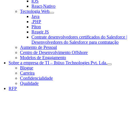
iOS
React-Nativo
Tecnologia Web
Java
.PHP
Píton
Reagir JS
Contrate desenvolvedores certificados do Salesforce |
Desenvolvedores do Salesforce para contratação
Aumento de Pessoal
Centro de Desenvolvimento Offshore
Modelos de Engajamento
Sobre a empresa de TI – Ibiixo Technologies Pvt. Lda.
Blogue
Carreira
Confidencialidade
Qualidade
RFP