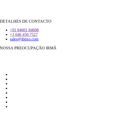
iOS
|
React-Nativo
Flutter
DETALHES DE CONTACTO
+91 84601 84608
+1 646 450 7527
sales@ibiixo.com
NOSSA PREOCUPAÇÃO IRMÃ
Ibiixo Soluções Empresariais
|
Akarta Exportações