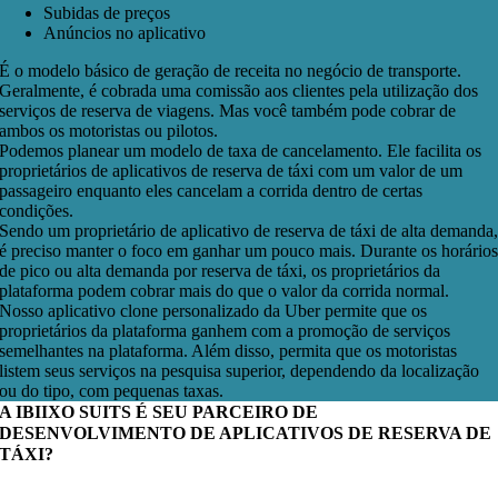
Subidas de preços
Anúncios no aplicativo
É o modelo básico de geração de receita no negócio de transporte.
Geralmente, é cobrada uma comissão aos clientes pela utilização dos
serviços de reserva de viagens. Mas você também pode cobrar de
ambos os motoristas ou pilotos.
Podemos planear um modelo de taxa de cancelamento. Ele facilita os
proprietários de aplicativos de reserva de táxi com um valor de um
passageiro enquanto eles cancelam a corrida dentro de certas
condições.
Sendo um proprietário de aplicativo de reserva de táxi de alta demanda
é preciso manter o foco em ganhar um pouco mais. Durante os horário
de pico ou alta demanda por reserva de táxi, os proprietários da
plataforma podem cobrar mais do que o valor da corrida normal.
Nosso aplicativo clone personalizado da Uber permite que os
proprietários da plataforma ganhem com a promoção de serviços
semelhantes na plataforma. Além disso, permita que os motoristas
listem seus serviços na pesquisa superior, dependendo da localização
ou do tipo, com pequenas taxas.
A IBIIXO SUITS É SEU PARCEIRO DE
DESENVOLVIMENTO DE APLICATIVOS DE RESERVA DE
TÁXI?
eremos um parceiro de longo prazo e ajudá-lo-emos enquant