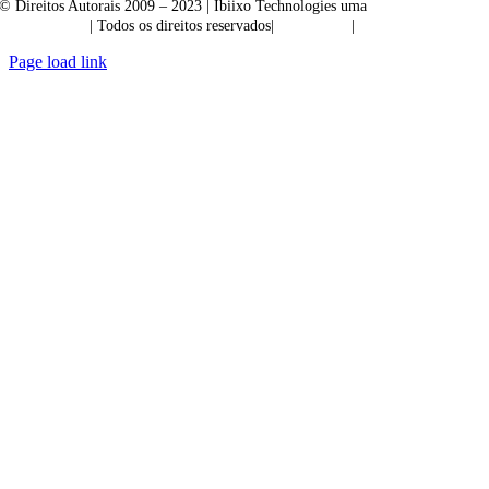
© Direitos Autorais 2009 – 2023 | Ibiixo Technologies uma
empresa do
Grupo Ibiixo
| Todos os direitos reservados|
Qualidade
|
Confidencialidade
Page load link