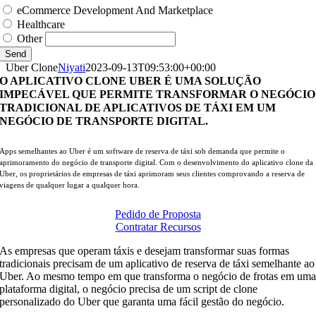
eCommerce Development And Marketplace
Healthcare
Other
Send
Uber Clone
Niyati
2023-09-13T09:53:00+00:00
O APLICATIVO CLONE UBER É UMA SOLUÇÃO
IMPECÁVEL QUE PERMITE TRANSFORMAR O NEGÓCIO
TRADICIONAL DE APLICATIVOS DE TÁXI EM UM
NEGÓCIO DE TRANSPORTE DIGITAL.
Apps semelhantes ao Uber é um software de reserva de táxi sob demanda que permite o
aprimoramento do negócio de transporte digital. Com o desenvolvimento do aplicativo clone da
Uber, os proprietários de empresas de táxi aprimoram seus clientes comprovando a reserva de
viagens de qualquer lugar a qualquer hora.
Pedido de Proposta
Contratar Recursos
As empresas que operam táxis e desejam transformar suas formas
tradicionais precisam de um aplicativo de reserva de táxi semelhante ao
Uber. Ao mesmo tempo em que transforma o negócio de frotas em um
plataforma digital, o negócio precisa de um script de clone
personalizado do Uber que garanta uma fácil gestão do negócio.