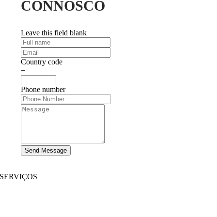
CONNOSCO
Leave this field blank
Country code
+
Phone number
Send Message
SERVIÇOS
Desenvolvimento de Websites
|
Desenvolvimento de Aplicações Móveis
Desenvolvimento de aplicativos imersivos
|