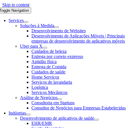
Skip to content
Toggle Navigation
Services
Soluções à Medida
Desenvolvimento de Websites
Desenvolvimento de Aplicações Móveis | Principais
empresas de desenvolvimento de aplicativos móveis
Uber para X
Cuidados de beleza
Entrega por correio expresso
Aptidão física
Entrega de Comida
Cuidados de saúde
Home Serviços
Serviços de lavandaria
Logística
Serviços Mecânicos
Análise de Negócios
Consultoria em Startups
Consultor de Negócios para Empresas Estabelecidas
Indústrias
Desenvolvimento de aplicativos de saúde
EHR/EMR