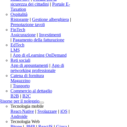
sicurezza dei cittadini
|
Portale E-
Taxation
Ospitalità
Ristorante
|
Gestione alberghiera
|
Prenotazione tavoli
FinTech
Assicurazione
|
Investimenti
|
Pagamento della fatturazione
EdTech
LMS
|
App di eLearning OnDemand
Reti sociali
App di appuntamenti
|
App di
networking professionale
Catena di fornitura
Magazzino
|
Trasporto
Commercio al dettaglio
B2B
|
B2C
Risorse per il noleggio
Tecnologia mobile
React-Native
|
Svolazzare
|
iOS
|
Androide
Tecnologia Web
Pitone
|
.PHP
|
ReactJS
|
Giava
|