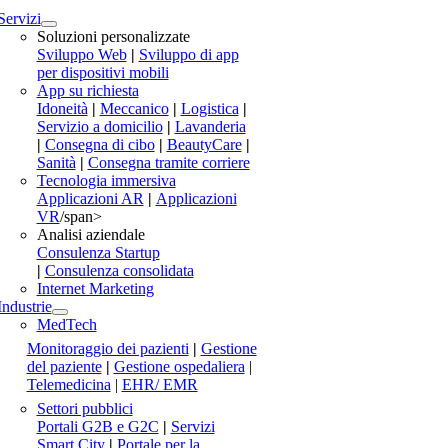
Servizi
Soluzioni personalizzate
Sviluppo Web
|
Sviluppo di app
per dispositivi mobili
App su richiesta
Idoneità
|
Meccanico
|
Logistica
|
Servizio a domicilio
|
Lavanderia
|
Consegna di cibo
|
BeautyCare
|
Sanità
|
Consegna tramite corriere
Tecnologia immersiva
Applicazioni AR
|
Applicazioni
VR
/span>
Analisi aziendale
Consulenza Startup
|
Consulenza consolidata
Internet Marketing
Industrie
MedTech
Monitoraggio dei pazienti
|
Gestione
del paziente
|
Gestione ospedaliera
|
Telemedicina
|
EHR/ EMR
Settori pubblici
Portali G2B e G2C
|
Servizi
Smart City
|
Portale per la