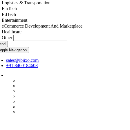
Logistics & Transportation
FinTech
EdTech
Entertainment
eCommerce Development And Marketplace
Healthcare
Other
end
oggle Navigation
sales@ibiixo.com
+91 8460184608