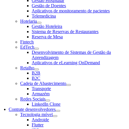
Gestão Hospitalar
Gestão de Doentes
Aplicativos de monitoramento de pacientes
Telemedicina
Hotelaria
Gestão Hoteleira
Sistema de Reservas de Restaurantes
Reserva de Mesa
Fintech
EdTech
Desenvolvimento de Sistemas de Gestão da
Aprendizagem
Aplicativos de eLearning OnDemand
Retalho
B2B
B2C
Cadeia de Abastecimento
Transporte
Armazém
Redes Sociais
LinkedIn Clone
Contrate desenvolvedores
Tecnologia móvel
Androide
Flutter