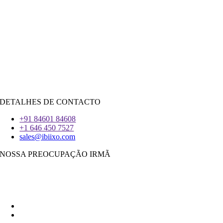
Java
PHP
|
Salesforce
Python
|
Reagir.JS
|
Androide
iOS
|
React-Nativo
Flutter
DETALHES DE CONTACTO
+91 84601 84608
+1 646 450 7527
sales@ibiixo.com
NOSSA PREOCUPAÇÃO IRMÃ
Ibiixo Soluções Empresariais
|
Akarta Exportações