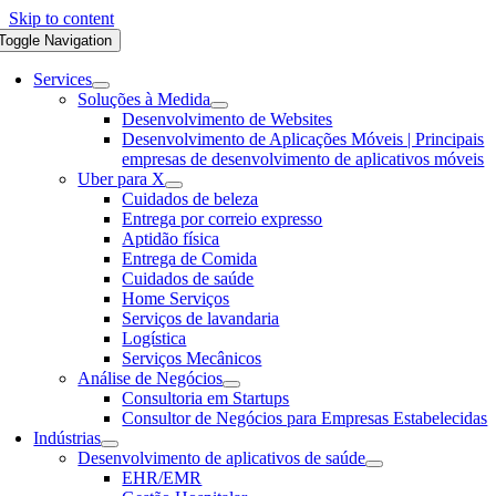
Skip to content
Toggle Navigation
Services
Soluções à Medida
Desenvolvimento de Websites
Desenvolvimento de Aplicações Móveis | Principais
empresas de desenvolvimento de aplicativos móveis
Uber para X
Cuidados de beleza
Entrega por correio expresso
Aptidão física
Entrega de Comida
Cuidados de saúde
Home Serviços
Serviços de lavandaria
Logística
Serviços Mecânicos
Análise de Negócios
Consultoria em Startups
Consultor de Negócios para Empresas Estabelecidas
Indústrias
Desenvolvimento de aplicativos de saúde
EHR/EMR