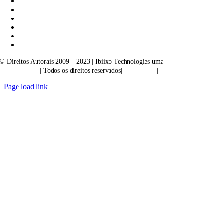
© Direitos Autorais 2009 – 2023 | Ibiixo Technologies uma
empresa do
Grupo Ibiixo
| Todos os direitos reservados|
Qualidade
|
Confidencialidade
Page load link