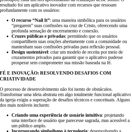
resultado foi um aplicativo inovador com recursos que ressoam
profundamente com os usuários:
O recurso “Nail It”
:
uma maneira simbólica para os usuários
“pregarem” suas confissões na cruz de Cristo, oferecendo uma
profunda sensação de encerramento e conexão.
Cruzes públicas e privadas
:
permitindo que os usuários
compartilhem suas orações abertamente com a comunidade ou
mantenham suas confissões privadas para reflexão pessoal.
Design sustentável
:
criar um modelo de receita por meio de
cruzamentos privados para garantir que o aplicativo pudesse
prosperar sem comprometer sua missão baseada na fé.
FÉ E INOVAÇÃO: RESOLVENDO DESAFIOS COM
CRIATIVIDADE
O processo de desenvolvimento não foi isento de obstáculos.
Transformar uma ideia abstrata em algo totalmente funcional
aplicativo
da igreja
exigiu a superação de desafios técnicos e conceituais. Alguns
dos mais notáveis incluem:
Criando uma experiência de usuário intuitiva
:
projetando
uma interface de usuário que parecesse sagrada, mas acessível a
um público amplo.
Incorporando simbolismo à tecnologia
:
desenvolvendo a