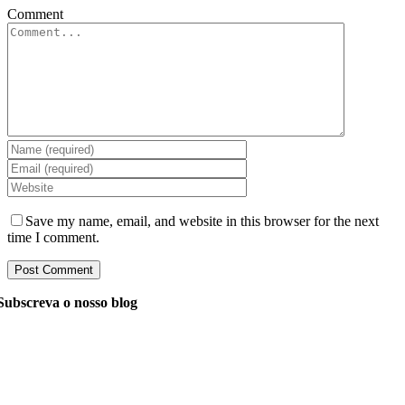
Comment
Save my name, email, and website in this browser for the next
time I comment.
Subscreva o nosso blog
Pergunte aos nossos gerentes tudo o que você quer saber
sobre desenvolvimento de software, e eles responderão à
sua pergunta dentro de 24 horas. É gratuito e
compromete-se.