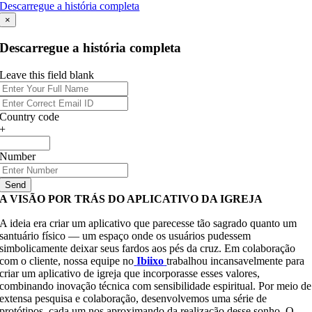
Descarregue a história completa
×
Descarregue a história completa
Leave this field blank
Country code
+
Number
Send
A VISÃO POR TRÁS DO APLICATIVO DA IGREJA
A ideia era criar um aplicativo que parecesse tão sagrado quanto um
santuário físico — um espaço onde os usuários pudessem
simbolicamente deixar seus fardos aos pés da cruz. Em colaboração
com o cliente, nossa equipe no
Ibiixo
trabalhou incansavelmente para
criar um aplicativo de igreja que incorporasse esses valores,
combinando inovação técnica com sensibilidade espiritual. Por meio de
extensa pesquisa e colaboração, desenvolvemos uma série de
protótipos, cada um nos aproximando da realização desse sonho. O