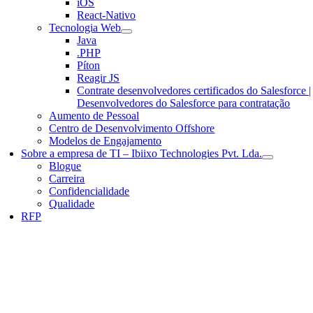
iOS
React-Nativo
Tecnologia Web
Java
.PHP
Píton
Reagir JS
Contrate desenvolvedores certificados do Salesforce |
Desenvolvedores do Salesforce para contratação
Aumento de Pessoal
Centro de Desenvolvimento Offshore
Modelos de Engajamento
Sobre a empresa de TI – Ibiixo Technologies Pvt. Lda.
Blogue
Carreira
Confidencialidade
Qualidade
RFP