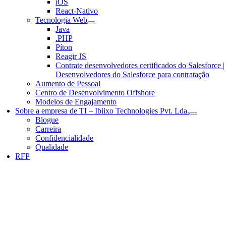
iOS
React-Nativo
Tecnologia Web
Java
.PHP
Píton
Reagir JS
Contrate desenvolvedores certificados do Salesforce |
Desenvolvedores do Salesforce para contratação
Aumento de Pessoal
Centro de Desenvolvimento Offshore
Modelos de Engajamento
Sobre a empresa de TI – Ibiixo Technologies Pvt. Lda.
Blogue
Carreira
Confidencialidade
Qualidade
RFP