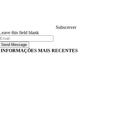
sobre desenvolvimento de software, e eles responderão à
sua pergunta dentro de 24 horas. É gratuito e
compromete-se.
Subscrever
Leave this field blank
Send Message
INFORMAÇÕES MAIS RECENTES