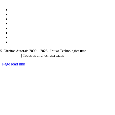
|
Akarta Exportações
© Direitos Autorais 2009 – 2023 | Ibiixo Technologies uma
empresa do
Grupo Ibiixo
| Todos os direitos reservados|
Qualidade
|
Confidencialidade
Page load link