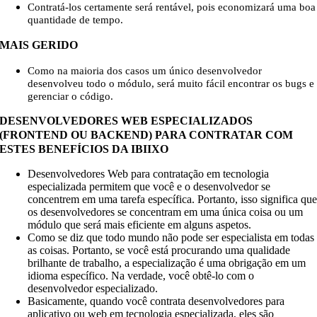
Contratá-los certamente será rentável, pois economizará uma boa
quantidade de tempo.
MAIS GERIDO
Como na maioria dos casos um único desenvolvedor
desenvolveu todo o módulo, será muito fácil encontrar os bugs e
gerenciar o código.
DESENVOLVEDORES WEB ESPECIALIZADOS
(FRONTEND OU BACKEND) PARA CONTRATAR COM
ESTES BENEFÍCIOS DA IBIIXO
Desenvolvedores Web para contratação em tecnologia
especializada permitem que você e o desenvolvedor se
concentrem em uma tarefa específica. Portanto, isso significa qu
os desenvolvedores se concentram em uma única coisa ou um
módulo que será mais eficiente em alguns aspetos.
Como se diz que todo mundo não pode ser especialista em todas
as coisas. Portanto, se você está procurando uma qualidade
brilhante de trabalho, a especialização é uma obrigação em um
idioma específico. Na verdade, você obtê-lo com o
desenvolvedor especializado.
Basicamente, quando você contrata desenvolvedores para
aplicativo ou web em tecnologia especializada, eles são