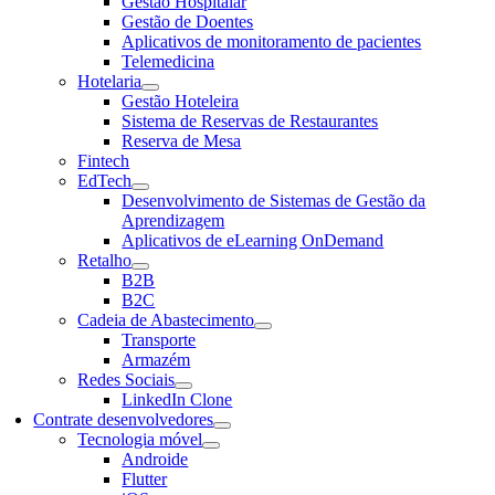
Gestão Hospitalar
Gestão de Doentes
Aplicativos de monitoramento de pacientes
Telemedicina
Hotelaria
Gestão Hoteleira
Sistema de Reservas de Restaurantes
Reserva de Mesa
Fintech
EdTech
Desenvolvimento de Sistemas de Gestão da
Aprendizagem
Aplicativos de eLearning OnDemand
Retalho
B2B
B2C
Cadeia de Abastecimento
Transporte
Armazém
Redes Sociais
LinkedIn Clone
Contrate desenvolvedores
Tecnologia móvel
Androide
Flutter