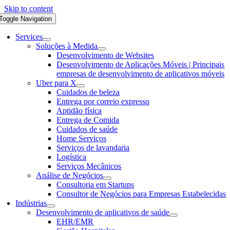
Skip to content
Toggle Navigation
Services
Soluções à Medida
Desenvolvimento de Websites
Desenvolvimento de Aplicações Móveis | Principais
empresas de desenvolvimento de aplicativos móveis
Uber para X
Cuidados de beleza
Entrega por correio expresso
Aptidão física
Entrega de Comida
Cuidados de saúde
Home Serviços
Serviços de lavandaria
Logística
Serviços Mecânicos
Análise de Negócios
Consultoria em Startups
Consultor de Negócios para Empresas Estabelecidas
Indústrias
Desenvolvimento de aplicativos de saúde
EHR/EMR