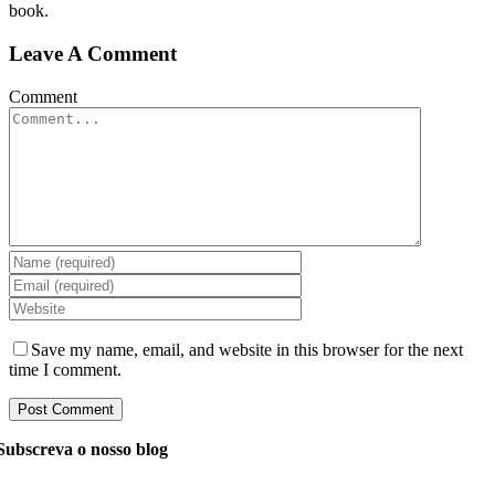
book.
Leave A Comment
Comment
Save my name, email, and website in this browser for the next
time I comment.
Subscreva o nosso blog
Pergunte aos nossos gerentes tudo o que você quer saber