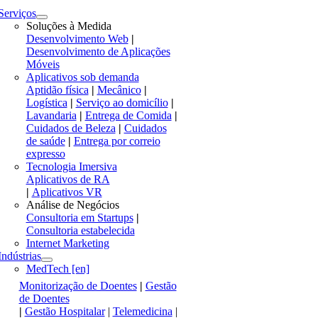
Serviços
Soluções à Medida
Desenvolvimento Web
|
Desenvolvimento de Aplicações
Móveis
Aplicativos sob demanda
Aptidão física
|
Mecânico
|
Logística
|
Serviço ao domicílio
|
Lavandaria
|
Entrega de Comida
|
Cuidados de Beleza
|
Cuidados
de saúde
|
Entrega por correio
expresso
Tecnologia Imersiva
Aplicativos de RA
|
Aplicativos VR
Análise de Negócios
Consultoria em Startups
|
Consultoria estabelecida
Internet Marketing
Indústrias
MedTech [en]
Monitorização de Doentes
|
Gestão
de Doentes
|
Gestão Hospitalar
|
Telemedicina
|