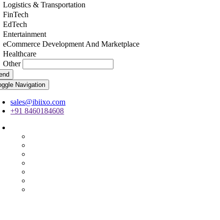
Logistics & Transportation
FinTech
EdTech
Entertainment
eCommerce Development And Marketplace
Healthcare
Other
end
oggle Navigation
sales@ibiixo.com
+91 8460184608