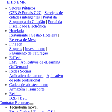
EHR/ EMR
Setores Públicos
G2B & Portais G2C
|
Serviços de
cidades inteligentes
|
Portal da
Segurança do Cidadão
|
Portal da
Fiscalidade Electrónica
Hotelaria
Restaurante
|
Gestão Hoteleira
|
Reserva de Mesa
FinTech
Seguros
|
Investimento
|
Pagamento de Faturação
EdTech
LMS
|
Aplicativos de eLearning
OnDemand
Redes Sociais
Aplicativo de namoro
|
Aplicativo
de rede profissional
Cadeia de abastecimento
Armazém
|
Transporte
Retalho
B2B
|
B2C
Contratar Recursos
Tecnologia móvel
React-Nativo
|
Flutter
|
iOS
|