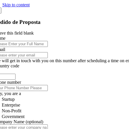
Skip to content
dido de Proposta
ve this field blank
ame
ail
 will get in touch with you on this number after scheduling a time on e
untry code
one number
y, you are a
Startup
Enterprise
Non-Profit
Government
mpany Name
(optional)