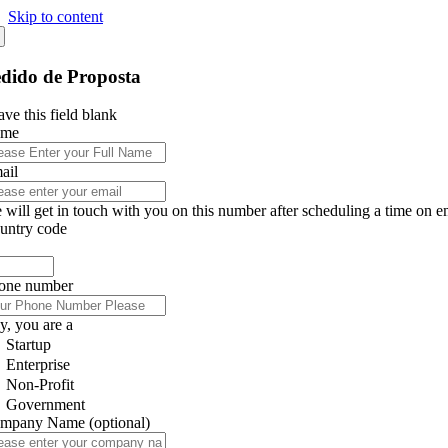
Skip to content
dido de Proposta
ve this field blank
ame
ail
 will get in touch with you on this number after scheduling a time on e
untry code
one number
y, you are a
Startup
Enterprise
Non-Profit
Government
mpany Name
(optional)