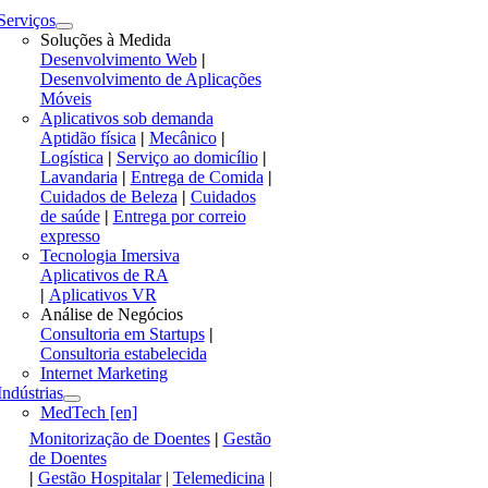
Serviços
Soluções à Medida
Desenvolvimento Web
|
Desenvolvimento de Aplicações
Móveis
Aplicativos sob demanda
Aptidão física
|
Mecânico
|
Logística
|
Serviço ao domicílio
|
Lavandaria
|
Entrega de Comida
|
Cuidados de Beleza
|
Cuidados
de saúde
|
Entrega por correio
expresso
Tecnologia Imersiva
Aplicativos de RA
|
Aplicativos VR
Análise de Negócios
Consultoria em Startups
|
Consultoria estabelecida
Internet Marketing
Indústrias
MedTech [en]
Monitorização de Doentes
|
Gestão
de Doentes
|
Gestão Hospitalar
|
Telemedicina
|