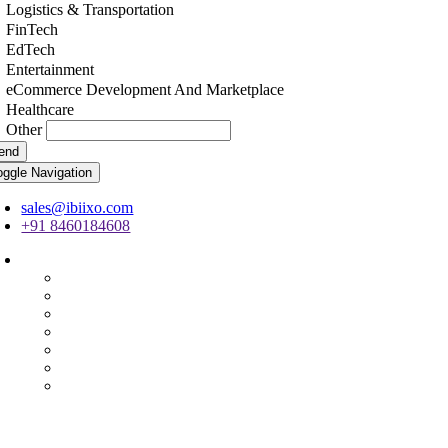
Logistics & Transportation
FinTech
EdTech
Entertainment
eCommerce Development And Marketplace
Healthcare
Other
end
oggle Navigation
sales@ibiixo.com
+91 8460184608