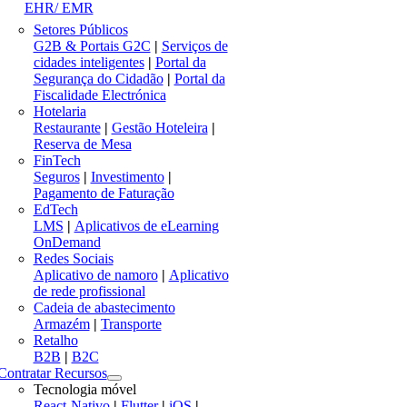
EHR/ EMR
Setores Públicos
G2B & Portais G2C
|
Serviços de
cidades inteligentes
|
Portal da
Segurança do Cidadão
|
Portal da
Fiscalidade Electrónica
Hotelaria
Restaurante
|
Gestão Hoteleira
|
Reserva de Mesa
FinTech
Seguros
|
Investimento
|
Pagamento de Faturação
EdTech
LMS
|
Aplicativos de eLearning
OnDemand
Redes Sociais
Aplicativo de namoro
|
Aplicativo
de rede profissional
Cadeia de abastecimento
Armazém
|
Transporte
Retalho
B2B
|
B2C
Contratar Recursos
Tecnologia móvel
React-Nativo
|
Flutter
|
iOS
|