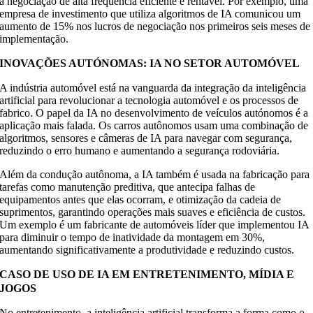
a negociação de alta frequência eficiente e rentável. Por exemplo, uma
empresa de investimento que utiliza algoritmos de IA comunicou um
aumento de 15% nos lucros de negociação nos primeiros seis meses de
implementação.
INOVAÇÕES AUTÓNOMAS: IA NO SETOR AUTOMÓVEL
A indústria automóvel está na vanguarda da integração da inteligência
artificial para revolucionar a tecnologia automóvel e os processos de
fabrico. O papel da IA no desenvolvimento de veículos autónomos é a
aplicação mais falada. Os carros autônomos usam uma combinação de
algoritmos, sensores e câmeras de IA para navegar com segurança,
reduzindo o erro humano e aumentando a segurança rodoviária.
Além da condução autônoma, a IA também é usada na fabricação para
tarefas como manutenção preditiva, que antecipa falhas de
equipamentos antes que elas ocorram, e otimização da cadeia de
suprimentos, garantindo operações mais suaves e eficiência de custos.
Um exemplo é um fabricante de automóveis líder que implementou IA
para diminuir o tempo de inatividade da montagem em 30%,
aumentando significativamente a produtividade e reduzindo custos.
CASO DE USO DE IA EM ENTRETENIMENTO, MÍDIA E
JOGOS
No entretenimento, a inteligência artificial transforma a forma como o