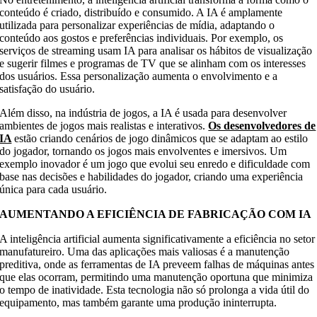
conteúdo é criado, distribuído e consumido. A IA é amplamente
utilizada para personalizar experiências de mídia, adaptando o
conteúdo aos gostos e preferências individuais. Por exemplo, os
serviços de streaming usam IA para analisar os hábitos de visualização
e sugerir filmes e programas de TV que se alinham com os interesses
dos usuários. Essa personalização aumenta o envolvimento e a
satisfação do usuário.
Além disso, na indústria de jogos, a IA é usada para desenvolver
ambientes de jogos mais realistas e interativos.
Os desenvolvedores de
IA
estão criando cenários de jogo dinâmicos que se adaptam ao estilo
do jogador, tornando os jogos mais envolventes e imersivos. Um
exemplo inovador é um jogo que evolui seu enredo e dificuldade com
base nas decisões e habilidades do jogador, criando uma experiência
única para cada usuário.
AUMENTANDO A EFICIÊNCIA DE FABRICAÇÃO COM IA
A inteligência artificial aumenta significativamente a eficiência no setor
manufatureiro. Uma das aplicações mais valiosas é a manutenção
preditiva, onde as ferramentas de IA preveem falhas de máquinas antes
que elas ocorram, permitindo uma manutenção oportuna que minimiza
o tempo de inatividade. Esta tecnologia não só prolonga a vida útil do
equipamento, mas também garante uma produção ininterrupta.