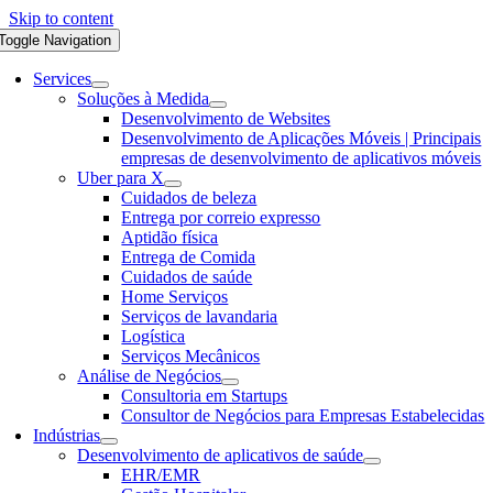
Skip to content
Toggle Navigation
Services
Soluções à Medida
Desenvolvimento de Websites
Desenvolvimento de Aplicações Móveis | Principais
empresas de desenvolvimento de aplicativos móveis
Uber para X
Cuidados de beleza
Entrega por correio expresso
Aptidão física
Entrega de Comida
Cuidados de saúde
Home Serviços
Serviços de lavandaria
Logística
Serviços Mecânicos
Análise de Negócios
Consultoria em Startups
Consultor de Negócios para Empresas Estabelecidas
Indústrias
Desenvolvimento de aplicativos de saúde
EHR/EMR