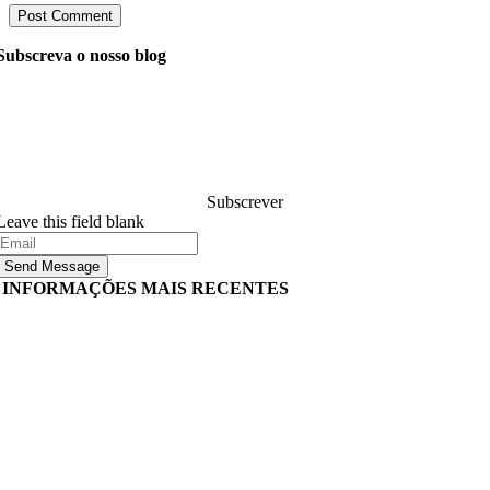
Subscreva o nosso blog
Pergunte aos nossos gerentes tudo o que você quer saber
sobre desenvolvimento de software, e eles responderão à
sua pergunta dentro de 24 horas. É gratuito e
compromete-se.
Subscrever
Leave this field blank
Send Message
INFORMAÇÕES MAIS RECENTES