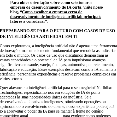
Para obter orientação sobre como selecionar a
empresa de desenvolvimento de IA certa, visite nosso
blog, “
Como escolher a empresa certa de
desenvolvimento de inteligência artificial: principais
fatores a considerar
“.
PREPARANDO-SE PARA O FUTURO COM CASOS DE USO
DE INTELIGÊNCIA ARTIFICIAL EM TI
Como exploramos, a inteligência artificial não é apenas uma ferrament
de inovação, mas um elemento fundamental que remodela as indústrias
em todo o mundo. Os casos de uso que discutimos demonstram as
vastas capacidades e o potencial da IA para impulsionar avanços
significativos em saúde, varejo, finanças, automotivo, entretenimento,
fabricação e educação. Esses exemplos destacam como a IA aumenta a
eficiência, personaliza experiências e resolve problemas complexos em
vários setores.
Quer alavancar a inteligência artificial para o seu negócio? Na Ibiixo
Technologies, especializamo-nos em soluções de IA de ponta
adaptadas às suas necessidades únicas da indústria. Seja
desenvolvendo aplicativos inteligentes, otimizando operações ou
aprimorando o envolvimento do cliente, nossa experiência pode ajudá-
lo a aproveitar o poder da IA para se manter à frente no cenário
competitivo atual.
Contacte-nos hoje
para explorar como podemos