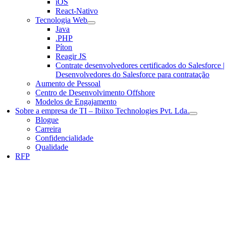
iOS
React-Nativo
Tecnologia Web
Java
.PHP
Píton
Reagir JS
Contrate desenvolvedores certificados do Salesforce |
Desenvolvedores do Salesforce para contratação
Aumento de Pessoal
Centro de Desenvolvimento Offshore
Modelos de Engajamento
Sobre a empresa de TI – Ibiixo Technologies Pvt. Lda.
Blogue
Carreira
Confidencialidade
Qualidade
RFP