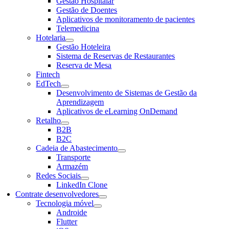
Gestão Hospitalar
Gestão de Doentes
Aplicativos de monitoramento de pacientes
Telemedicina
Hotelaria
Gestão Hoteleira
Sistema de Reservas de Restaurantes
Reserva de Mesa
Fintech
EdTech
Desenvolvimento de Sistemas de Gestão da
Aprendizagem
Aplicativos de eLearning OnDemand
Retalho
B2B
B2C
Cadeia de Abastecimento
Transporte
Armazém
Redes Sociais
LinkedIn Clone
Contrate desenvolvedores
Tecnologia móvel
Androide
Flutter