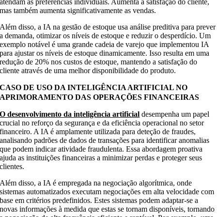
atendam às preferências individuais. Aumenta a satisfação do cliente,
mas também aumenta significativamente as vendas.
Além disso, a IA na gestão de estoque usa análise preditiva para prever
a demanda, otimizar os níveis de estoque e reduzir o desperdício. Um
exemplo notável é uma grande cadeia de varejo que implementou IA
para ajustar os níveis de estoque dinamicamente. Isso resulta em uma
redução de 20% nos custos de estoque, mantendo a satisfação do
cliente através de uma melhor disponibilidade do produto.
CASO DE USO DA INTELIGÊNCIA ARTIFICIAL NO
APRIMORAMENTO DAS OPERAÇÕES FINANCEIRAS
O desenvolvimento da inteligência artificial
desempenha um papel
crucial no reforço da segurança e da eficiência operacional no setor
financeiro. A IA é amplamente utilizada para deteção de fraudes,
analisando padrões de dados de transações para identificar anomalias
que podem indicar atividade fraudulenta. Essa abordagem proativa
ajuda as instituições financeiras a minimizar perdas e proteger seus
clientes.
Além disso, a IA é empregada na negociação algorítmica, onde
sistemas automatizados executam negociações em alta velocidade com
base em critérios predefinidos. Estes sistemas podem adaptar-se a
novas informações à medida que estas se tornam disponíveis, tornando