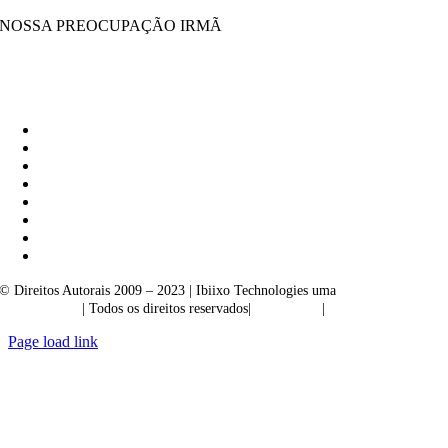
NOSSA PREOCUPAÇÃO IRMÃ
Ibiixo Soluções Empresariais
|
Akarta Exportações
© Direitos Autorais 2009 – 2023 | Ibiixo Technologies uma
empresa do
Grupo Ibiixo
| Todos os direitos reservados|
Qualidade
|
Confidencialidade
Page load link