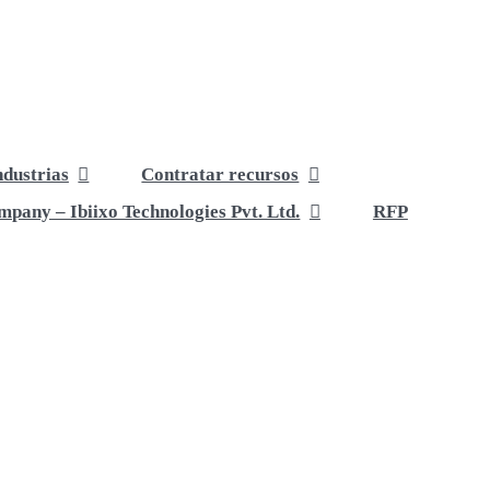
ndustrias
Contratar recursos
pany – Ibiixo Technologies Pvt. Ltd.
RFP