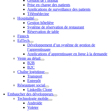
Gestion de l’hôpital
Prise en charge des patients
Applications de surveillance des patients
Télémédecine
Hospitalité
Gestion hôtelière
Système de réservation de restaurant
Réservation de table
Fintech
EdTech
Développement d’un système de gestion de
l’apprentissage
Applications d’apprentissage en ligne à la demande
Vente au détail
B2B
B2C
Chaîne logistique
Transport
Entrepôt
Réseautage social
LinkedIn Clone
Embaucher des développeurs
Technologie mobile
Androïde
Voleter