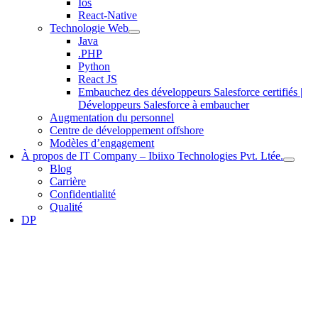
Ios
React-Native
Technologie Web
Java
.PHP
Python
React JS
Embauchez des développeurs Salesforce certifiés |
Développeurs Salesforce à embaucher
Augmentation du personnel
Centre de développement offshore
Modèles d’engagement
À propos de IT Company – Ibiixo Technologies Pvt. Ltée.
Blog
Carrière
Confidentialité
Qualité
DP