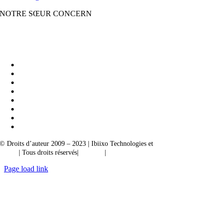
NOTRE SŒUR CONCERN
Ibiixo Business Solutions
|
Akarta Exportations
© Droits d’auteur 2009 – 2023 | Ibiixo Technologies et
société du groupe
Ibiixo
| Tous droits réservés|
Qualité
|
Confidentialité
Page load link