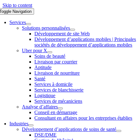
Skip to content
Toggle Navigation
Services
Solutions personnalisées
Développement de site Web
Développement d’applications mobiles | Principales
sociétés de développement d’applications mobiles
Uber pour X
Soins de beauté
Livraison par courrier
Aptitude
Livraison de nourriture
Santé
Services à domicile
Services de blanchisserie
Logistique
Services de mécaniciens
Analyse d’affaires
Conseil en démarrage
Consultant en affaires pour les entreprises établies
Industries
Développement d’applications de soins de santé
DSE/DME