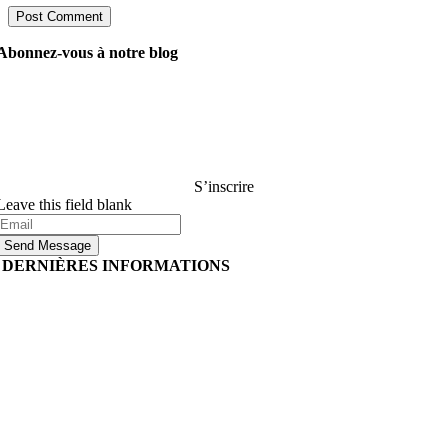
Abonnez-vous à notre blog
Demandez à nos gestionnaires tout ce que vous voulez
savoir sur le développement de logiciels, et ils répondront
à votre question dans les 24 heures. C’est gratuit et
engageant..
S’inscrire
Leave this field blank
Send Message
DERNIÈRES INFORMATIONS