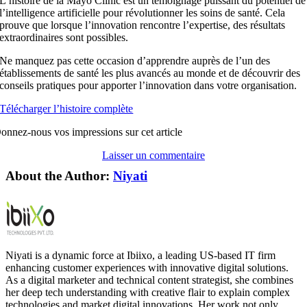
L’histoire de la Mayo Clinic est un témoignage puissant du potentiel de
l’intelligence artificielle pour révolutionner les soins de santé. Cela
prouve que lorsque l’innovation rencontre l’expertise, des résultats
extraordinaires sont possibles.
Ne manquez pas cette occasion d’apprendre auprès de l’un des
établissements de santé les plus avancés au monde et de découvrir des
conseils pratiques pour apporter l’innovation dans votre organisation.
Télécharger l’histoire complète
onnez-nous vos impressions sur cet article
Laisser un commentaire
About the Author:
Niyati
Niyati is a dynamic force at Ibiixo, a leading US-based IT firm
enhancing customer experiences with innovative digital solutions.
As a digital marketer and technical content strategist, she combines
her deep tech understanding with creative flair to explain complex
technologies and market digital innovations. Her work not only