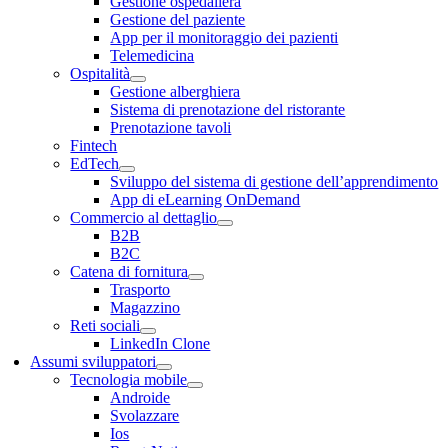
Gestione ospedaliera
Gestione del paziente
App per il monitoraggio dei pazienti
Telemedicina
Ospitalità
Gestione alberghiera
Sistema di prenotazione del ristorante
Prenotazione tavoli
Fintech
EdTech
Sviluppo del sistema di gestione dell’apprendimento
App di eLearning OnDemand
Commercio al dettaglio
B2B
B2C
Catena di fornitura
Trasporto
Magazzino
Reti sociali
LinkedIn Clone
Assumi sviluppatori
Tecnologia mobile
Androide
Svolazzare
Ios