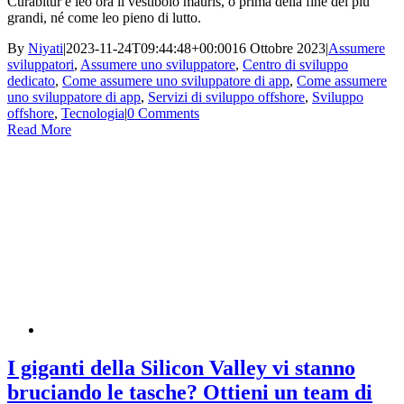
Curabitur e leo ora il vestibolo mauris, o prima della fine dei più
grandi, né come leo pieno di lutto.
By
Niyati
|
2023-11-24T09:44:48+00:00
16 Ottobre 2023
|
Assumere
sviluppatori
,
Assumere uno sviluppatore
,
Centro di sviluppo
dedicato
,
Come assumere uno sviluppatore di app
,
Come assumere
uno sviluppatore di app
,
Servizi di sviluppo offshore
,
Sviluppo
offshore
,
Tecnologia
|
0 Comments
Read More
I giganti della Silicon Valley vi stanno
bruciando le tasche? Ottieni un team di