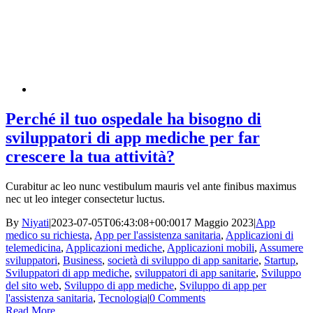
Perché il tuo ospedale ha bisogno di
sviluppatori di app mediche per far
crescere la tua attività?
Curabitur ac leo nunc vestibulum mauris vel ante finibus maximus
nec ut leo integer consectetur luctus.
By
Niyati
|
2023-07-05T06:43:08+00:00
17 Maggio 2023
|
App
medico su richiesta
,
App per l'assistenza sanitaria
,
Applicazioni di
telemedicina
,
Applicazioni mediche
,
Applicazioni mobili
,
Assumere
sviluppatori
,
Business
,
società di sviluppo di app sanitarie
,
Startup
,
Sviluppatori di app mediche
,
sviluppatori di app sanitarie
,
Sviluppo
del sito web
,
Sviluppo di app mediche
,
Sviluppo di app per
l'assistenza sanitaria
,
Tecnologia
|
0 Comments
Read More