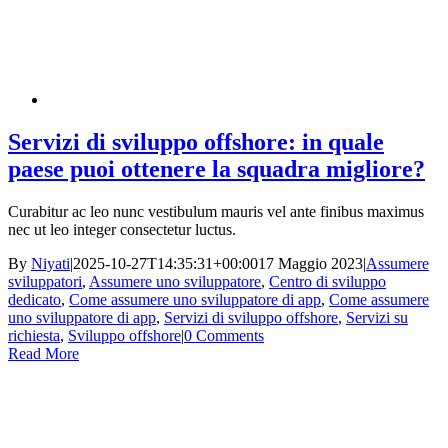
Servizi di sviluppo offshore: in quale
paese puoi ottenere la squadra migliore?
Curabitur ac leo nunc vestibulum mauris vel ante finibus maximus
nec ut leo integer consectetur luctus.
By
Niyati
|
2025-10-27T14:35:31+00:00
17 Maggio 2023
|
Assumere
sviluppatori
,
Assumere uno sviluppatore
,
Centro di sviluppo
dedicato
,
Come assumere uno sviluppatore di app
,
Come assumere
uno sviluppatore di app
,
Servizi di sviluppo offshore
,
Servizi su
richiesta
,
Sviluppo offshore
|
0 Comments
Read More