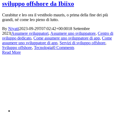
sviluppo offshore da Ibiixo
Curabitur e leo ora il vestibolo mauris, o prima della fine dei più
grandi, né come leo pieno di lutto.
By
Niyati
|
2023-09-29T07:02:42+00:00
18 Settembre
2023
|
Assumere sviluppatori
,
Assumere uno sviluppatore
,
Centro di
sviluppo dedicato
,
Come assumere uno sviluppatore di app
,
Come
assumere uno sviluppatore di app
,
Servizi di sviluppo offshore
,
Sviluppo offshore
,
Tecnologia
|
0 Comments
Read More