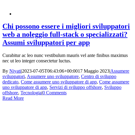
Chi possono essere i migliori sviluppatori
web a noleggio full-stack o specializzati?
Assumi sviluppatori per app
Curabitur ac leo nunc vestibulum mauris vel ante finibus maximus
nec ut leo integer consectetur luctus.
By
Niyati
|
2023-07-05T06:43:06+00:00
17 Maggio 2023
|
Assumere
sviluppatori
,
Assumere uno sviluppatore
,
Centro di sviluppo
dedicato
,
Come assumere uno sviluppatore di app
,
Come assumere
uno sviluppatore di app
,
Servizi di sviluppo offshore
,
Sviluppo
offshore
,
Tecnologia
|
0 Comments
Read More