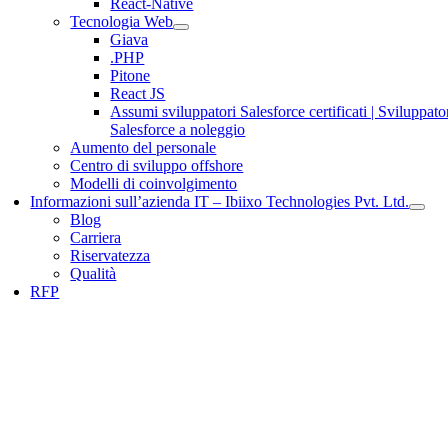
React-Native
Tecnologia Web
Giava
.PHP
Pitone
React JS
Assumi sviluppatori Salesforce certificati | Sviluppato
Salesforce a noleggio
Aumento del personale
Centro di sviluppo offshore
Modelli di coinvolgimento
Informazioni sull’azienda IT – Ibiixo Technologies Pvt. Ltd.
Blog
Carriera
Riservatezza
Qualità
RFP