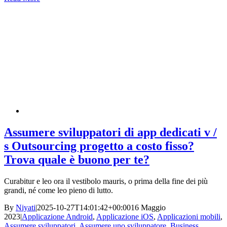
Assumere sviluppatori di app dedicati v /
s Outsourcing progetto a costo fisso?
Trova quale è buono per te?
Curabitur e leo ora il vestibolo mauris, o prima della fine dei più
grandi, né come leo pieno di lutto.
By
Niyati
|
2025-10-27T14:01:42+00:00
16 Maggio
2023
|
Applicazione Android
,
Applicazione iOS
,
Applicazioni mobili
,
Assumere sviluppatori
,
Assumere uno sviluppatore
,
Business
,