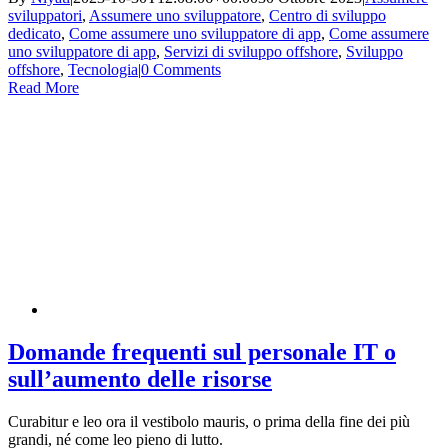
sviluppatori
,
Assumere uno sviluppatore
,
Centro di sviluppo
dedicato
,
Come assumere uno sviluppatore di app
,
Come assumere
uno sviluppatore di app
,
Servizi di sviluppo offshore
,
Sviluppo
offshore
,
Tecnologia
|
0 Comments
Read More
Domande frequenti sul personale IT o
sull’aumento delle risorse
Curabitur e leo ora il vestibolo mauris, o prima della fine dei più
grandi, né come leo pieno di lutto.