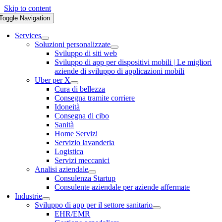
Skip to content
Toggle Navigation
Services
Soluzioni personalizzate
Sviluppo di siti web
Sviluppo di app per dispositivi mobili | Le migliori
aziende di sviluppo di applicazioni mobili
Uber per X
Cura di bellezza
Consegna tramite corriere
Idoneità
Consegna di cibo
Sanità
Home Servizi
Servizio lavanderia
Logistica
Servizi meccanici
Analisi aziendale
Consulenza Startup
Consulente aziendale per aziende affermate
Industrie
Sviluppo di app per il settore sanitario
EHR/EMR