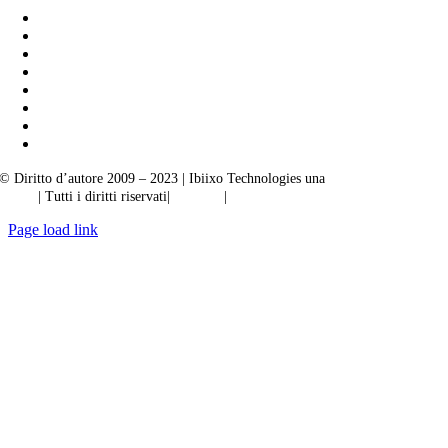
© Diritto d’autore 2009 – 2023 | Ibiixo Technologies una
società del Gruppo
Ibiixo
| Tutti i diritti riservati|
Qualità
|
Riservatezza
Page load link