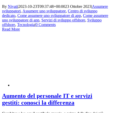
By
Niyati
|
2023-10-23T09:37:48+00:00
23 Ottobre 2023
|
Assumere
sviluppatori
,
Assumere uno sviluppatore
,
Centro di sviluppo
dedicato
,
Come assumere uno sviluppatore di app
,
Come assumere
uno sviluppatore di app
,
Servizi di sviluppo offshore
,
Sviluppo
offshore
,
Tecnologia
|
0 Comments
Read More
Aumento del personale IT e servizi
gestiti: conosci la differenza