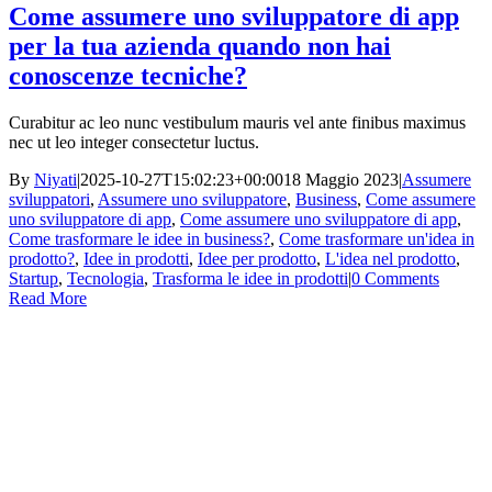
Come assumere uno sviluppatore di app
per la tua azienda quando non hai
conoscenze tecniche?
Curabitur ac leo nunc vestibulum mauris vel ante finibus maximus
nec ut leo integer consectetur luctus.
By
Niyati
|
2025-10-27T15:02:23+00:00
18 Maggio 2023
|
Assumere
sviluppatori
,
Assumere uno sviluppatore
,
Business
,
Come assumere
uno sviluppatore di app
,
Come assumere uno sviluppatore di app
,
Come trasformare le idee in business?
,
Come trasformare un'idea in
prodotto?
,
Idee in prodotti
,
Idee per prodotto
,
L'idea nel prodotto
,
Startup
,
Tecnologia
,
Trasforma le idee in prodotti
|
0 Comments
Read More