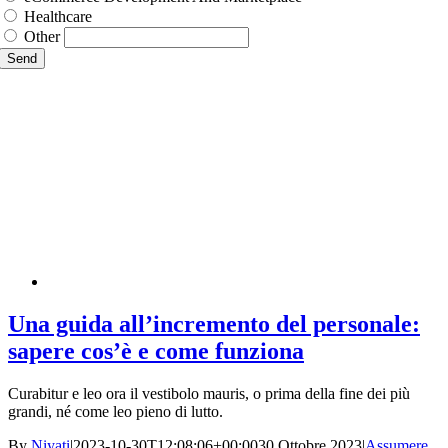
Healthcare
Other
Send
Una guida all’incremento del personale:
sapere cos’è e come funziona
Curabitur e leo ora il vestibolo mauris, o prima della fine dei più
grandi, né come leo pieno di lutto.
By
Niyati
|
2023-10-30T12:08:06+00:00
30 Ottobre 2023
|
Assumere