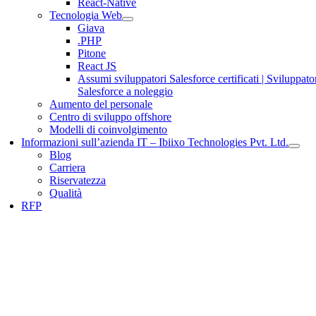
React-Native
Tecnologia Web
Giava
.PHP
Pitone
React JS
Assumi sviluppatori Salesforce certificati | Sviluppato
Salesforce a noleggio
Aumento del personale
Centro di sviluppo offshore
Modelli di coinvolgimento
Informazioni sull’azienda IT – Ibiixo Technologies Pvt. Ltd.
Blog
Carriera
Riservatezza
Qualità
RFP