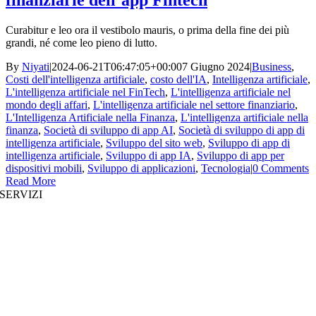
finanziarie dell’app Fintech
Curabitur e leo ora il vestibolo mauris, o prima della fine dei più
grandi, né come leo pieno di lutto.
By
Niyati
|
2024-06-21T06:47:05+00:00
7 Giugno 2024
|
Business
,
Costi dell'intelligenza artificiale
,
costo dell'IA
,
Intelligenza artificiale
,
L'intelligenza artificiale nel FinTech
,
L'intelligenza artificiale nel
mondo degli affari
,
L'intelligenza artificiale nel settore finanziario
,
L'Intelligenza Artificiale nella Finanza
,
L'intelligenza artificiale nella
finanza
,
Società di sviluppo di app AI
,
Società di sviluppo di app di
intelligenza artificiale
,
Sviluppo del sito web
,
Sviluppo di app di
intelligenza artificiale
,
Sviluppo di app IA
,
Sviluppo di app per
dispositivi mobili
,
Sviluppo di applicazioni
,
Tecnologia
|
0 Comments
Read More
SERVIZI
Sviluppo di siti web
|
Sviluppo di app per dispositivi mobili
Sviluppo di app immersive
|
Soluzioni prestrutturate
Aumento del personale
|
Piattaforme on demand
Analisi aziendale
|
Branding & Promozione