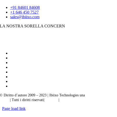
+91 84601 84608
+1 646 450 7527
sales@ibiixo.com
LA NOSTRA SORELLA CONCERN
Soluzioni aziendali Ibiixo
|
Akarta Esportazioni
© Diritto d’autore 2009 – 2023 | Ibiixo Technologies una
società del Gruppo
Ibiixo
| Tutti i diritti riservati|
Qualità
|
Riservatezza
Page load link