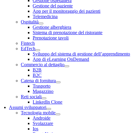
Gestione ospedaliera
Gestione del paziente
App per il monitoraggio dei pazienti
Telemedicina
Ospitalità
Gestione alberghiera
Sistema di prenotazione del ristorante
Prenotazione tavoli
Fintech
EdTech
Sviluppo del sistema di gestione dell’apprendimento
App di eLearning OnDemand
Commercio al dettaglio
B2B
B2C
Catena di fornitura
Trasporto
Magazzino
Reti sociali
LinkedIn Clone
Assumi sviluppatori
Tecnologia mobile
Androide
Svolazzare
Ios