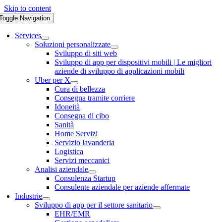
Skip to content
Toggle Navigation
Services
Soluzioni personalizzate
Sviluppo di siti web
Sviluppo di app per dispositivi mobili | Le migliori
aziende di sviluppo di applicazioni mobili
Uber per X
Cura di bellezza
Consegna tramite corriere
Idoneità
Consegna di cibo
Sanità
Home Servizi
Servizio lavanderia
Logistica
Servizi meccanici
Analisi aziendale
Consulenza Startup
Consulente aziendale per aziende affermate
Industrie
Sviluppo di app per il settore sanitario
EHR/EMR