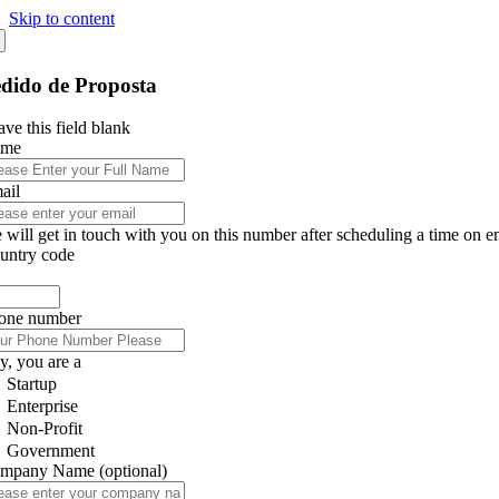
Skip to content
dido de Proposta
ve this field blank
ame
ail
 will get in touch with you on this number after scheduling a time on e
untry code
one number
y, you are a
Startup
Enterprise
Non-Profit
Government
mpany Name
(optional)