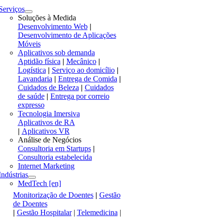
Serviços
Soluções à Medida
Desenvolvimento Web
|
Desenvolvimento de Aplicações
Móveis
Aplicativos sob demanda
Aptidão física
|
Mecânico
|
Logística
|
Serviço ao domicílio
|
Lavandaria
|
Entrega de Comida
|
Cuidados de Beleza
|
Cuidados
de saúde
|
Entrega por correio
expresso
Tecnologia Imersiva
Aplicativos de RA
|
Aplicativos VR
Análise de Negócios
Consultoria em Startups
|
Consultoria estabelecida
Internet Marketing
Indústrias
MedTech [en]
Monitorização de Doentes
|
Gestão
de Doentes
|
Gestão Hospitalar
|
Telemedicina
|