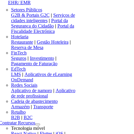
EHR/ EMR
Setores Públicos
G2B & Portais G2C
|
Serviços de
cidades inteligentes
|
Portal da
Segurança do Cidadão
|
Portal da
Fiscalidade Electrónica
Hotelaria
Restaurante
|
Gestão Hoteleira
|
Reserva de Mesa
FinTech
Seguros
|
Investimento
|
Pagamento de Faturação
EdTech
LMS
|
Aplicativos de eLearning
OnDemand
Redes Sociais
Aplicativo de namoro
|
Aplicativo
de rede profissional
Cadeia de abastecimento
Armazém
|
Transporte
Retalho
B2B
|
B2C
Contratar Recursos
Tecnologia móvel
React-Nativo
|
Flutter
|
iOS
|