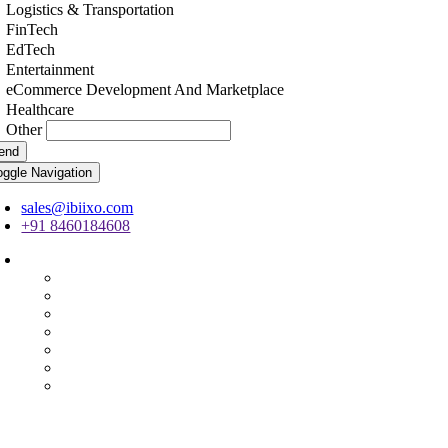
Logistics & Transportation
FinTech
EdTech
Entertainment
eCommerce Development And Marketplace
Healthcare
Other
end
oggle Navigation
sales@ibiixo.com
+91 8460184608