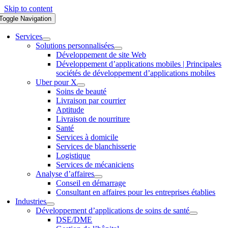
Skip to content
Toggle Navigation
Services
Solutions personnalisées
Développement de site Web
Développement d’applications mobiles | Principales
sociétés de développement d’applications mobiles
Uber pour X
Soins de beauté
Livraison par courrier
Aptitude
Livraison de nourriture
Santé
Services à domicile
Services de blanchisserie
Logistique
Services de mécaniciens
Analyse d’affaires
Conseil en démarrage
Consultant en affaires pour les entreprises établies
Industries
Développement d’applications de soins de santé
DSE/DME