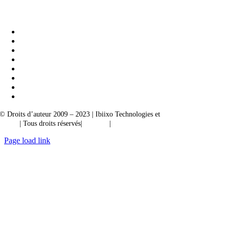
Ibiixo Business Solutions
|
Akarta Exportations
© Droits d’auteur 2009 – 2023 | Ibiixo Technologies et
société du groupe
Ibiixo
| Tous droits réservés|
Qualité
|
Confidentialité
Page load link