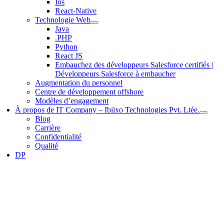
Ios
React-Native
Technologie Web
Java
.PHP
Python
React JS
Embauchez des développeurs Salesforce certifiés |
Développeurs Salesforce à embaucher
Augmentation du personnel
Centre de développement offshore
Modèles d’engagement
À propos de IT Company – Ibiixo Technologies Pvt. Ltée.
Blog
Carrière
Confidentialité
Qualité
DP