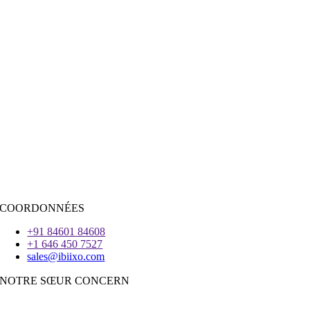
Vente au détail
|
Immobilier
Réseautage social
|
Recrutement
RESSOURCES D’EMBAUCHE
Java
PHP
|
Salesforce
Python
|
Réagissez.JS
|
Androïde
iOS
|
React-Native
Voleter
COORDONNÉES
+91 84601 84608
+1 646 450 7527
sales@ibiixo.com
NOTRE SŒUR CONCERN