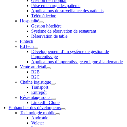
Gestion de l’hôpital
Prise en charge des patients
Applications de surveillance des patients
Télémédecine
Hospitalité
Gestion hôtelière
Système de réservation de restaurant
Réservation de table
Fintech
EdTech
Développement d’un système de gestion de
l’apprentissage
Applications d’apprentissage en ligne à la demande
Vente au détail
B2B
B2C
Chaîne logistique
Transport
Entrepôt
Réseautage social
LinkedIn Clone
Embaucher des développeurs
Technologie mobile
Androïde
Voleter