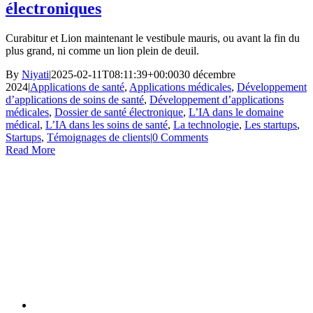
électroniques
Curabitur et Lion maintenant le vestibule mauris, ou avant la fin du
plus grand, ni comme un lion plein de deuil.
By
Niyati
|
2025-02-11T08:11:39+00:00
30 décembre
2024
|
Applications de santé
,
Applications médicales
,
Développement
d’applications de soins de santé
,
Développement d’applications
médicales
,
Dossier de santé électronique
,
L’IA dans le domaine
médical
,
L’IA dans les soins de santé
,
La technologie
,
Les startups
,
Startups
,
Témoignages de clients
|
0 Comments
Read More