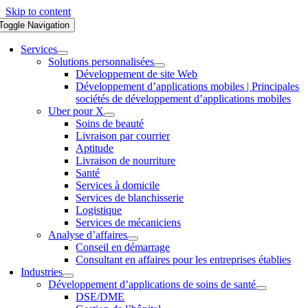
Skip to content
Toggle Navigation
Services
Solutions personnalisées
Développement de site Web
Développement d’applications mobiles | Principales
sociétés de développement d’applications mobiles
Uber pour X
Soins de beauté
Livraison par courrier
Aptitude
Livraison de nourriture
Santé
Services à domicile
Services de blanchisserie
Logistique
Services de mécaniciens
Analyse d’affaires
Conseil en démarrage
Consultant en affaires pour les entreprises établies
Industries
Développement d’applications de soins de santé
DSE/DME