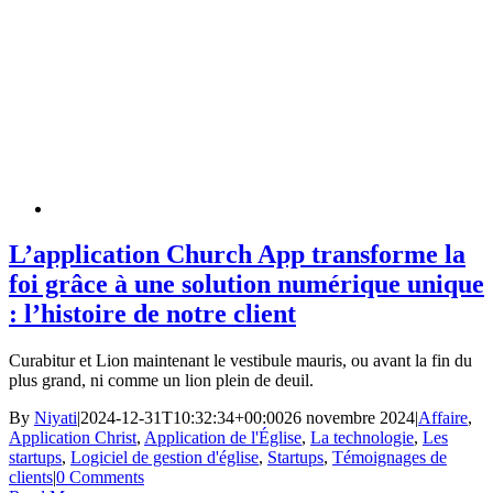
L’application Church App transforme la
foi grâce à une solution numérique unique
: l’histoire de notre client
Curabitur et Lion maintenant le vestibule mauris, ou avant la fin du
plus grand, ni comme un lion plein de deuil.
By
Niyati
|
2024-12-31T10:32:34+00:00
26 novembre 2024
|
Affaire
,
Application Christ
,
Application de l'Église
,
La technologie
,
Les
startups
,
Logiciel de gestion d'église
,
Startups
,
Témoignages de
clients
|
0 Comments