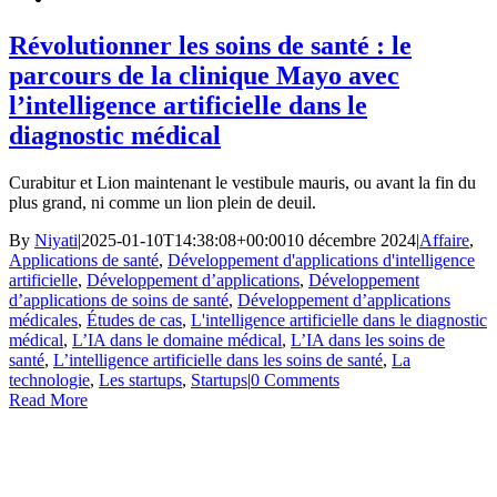
Révolutionner les soins de santé : le
parcours de la clinique Mayo avec
l’intelligence artificielle dans le
diagnostic médical
Curabitur et Lion maintenant le vestibule mauris, ou avant la fin du
plus grand, ni comme un lion plein de deuil.
By
Niyati
|
2025-01-10T14:38:08+00:00
10 décembre 2024
|
Affaire
,
Applications de santé
,
Développement d'applications d'intelligence
artificielle
,
Développement d’applications
,
Développement
d’applications de soins de santé
,
Développement d’applications
médicales
,
Études de cas
,
L'intelligence artificielle dans le diagnostic
médical
,
L’IA dans le domaine médical
,
L’IA dans les soins de
santé
,
L’intelligence artificielle dans les soins de santé
,
La
technologie
,
Les startups
,
Startups
|
0 Comments
Read More