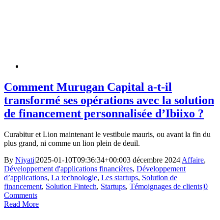
Comment Murugan Capital a-t-il
transformé ses opérations avec la solution
de financement personnalisée d’Ibiixo ?
Curabitur et Lion maintenant le vestibule mauris, ou avant la fin du
plus grand, ni comme un lion plein de deuil.
By
Niyati
|
2025-01-10T09:36:34+00:00
3 décembre 2024
|
Affaire
,
Développement d'applications financières
,
Développement
d’applications
,
La technologie
,
Les startups
,
Solution de
financement
,
Solution Fintech
,
Startups
,
Témoignages de clients
|
0
Comments
Read More