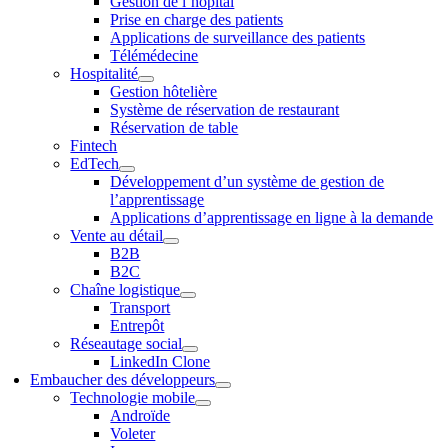
Gestion de l’hôpital
Prise en charge des patients
Applications de surveillance des patients
Télémédecine
Hospitalité
Gestion hôtelière
Système de réservation de restaurant
Réservation de table
Fintech
EdTech
Développement d’un système de gestion de
l’apprentissage
Applications d’apprentissage en ligne à la demande
Vente au détail
B2B
B2C
Chaîne logistique
Transport
Entrepôt
Réseautage social
LinkedIn Clone
Embaucher des développeurs
Technologie mobile
Androïde
Voleter