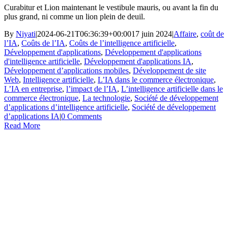
Curabitur et Lion maintenant le vestibule mauris, ou avant la fin du
plus grand, ni comme un lion plein de deuil.
By
Niyati
|
2024-06-21T06:36:39+00:00
17 juin 2024
|
Affaire
,
coût de
l’IA
,
Coûts de l’IA
,
Coûts de l’intelligence artificielle
,
Développement d'applications
,
Développement d'applications
d'intelligence artificielle
,
Développement d'applications IA
,
Développement d’applications mobiles
,
Développement de site
Web
,
Intelligence artificielle
,
L’IA dans le commerce électronique
,
L’IA en entreprise
,
l’impact de l’IA
,
L’intelligence artificielle dans le
commerce électronique
,
La technologie
,
Société de développement
d’applications d’intelligence artificielle
,
Société de développement
d’applications IA
|
0 Comments
Read More