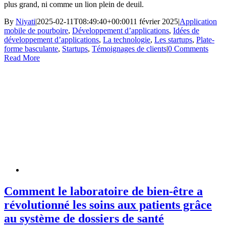
plus grand, ni comme un lion plein de deuil.
By
Niyati
|
2025-02-11T08:49:40+00:00
11 février 2025
|
Application
mobile de pourboire
,
Développement d’applications
,
Idées de
développement d’applications
,
La technologie
,
Les startups
,
Plate-
forme basculante
,
Startups
,
Témoignages de clients
|
0 Comments
Read More
Comment le laboratoire de bien-être a
révolutionné les soins aux patients grâce
au système de dossiers de santé