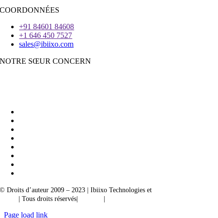
COORDONNÉES
+91 84601 84608
+1 646 450 7527
sales@ibiixo.com
NOTRE SŒUR CONCERN
Ibiixo Business Solutions
|
Akarta Exportations
© Droits d’auteur 2009 – 2023 | Ibiixo Technologies et
société du groupe
Ibiixo
| Tous droits réservés|
Qualité
|
Confidentialité
Page load link