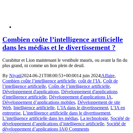
Combien coûte l’intelligence artificielle
dans les médias et le divertissement ?
Curabitur et Lion maintenant le vestibule mauris, ou avant la fin du
plus grand, ni comme un lion plein de deuil.
By
Niyati
|
2024-06-21T08:00:53+00:00
14 juin 2024
|
Affaire
,
Combien coûte l’intelligence artificielle
,
coût de l’IA
,
Coût de
l’intelligence artificielle
,
Coûts de l’intelligence artificielle
,
Développement d'applications
,
Développement d'applications
d'intelligence artificielle
,
Développement d'applications IA
,
Développement d’applications mobiles
,
Développement de site
Web
,
Intelligence artificielle
,
L’IA dans le divertissement
,
L’IA en
entreprise
,
L’intelligence artificielle dans le divertissement
,
L’intelligence artificielle dans les médias
,
La technologie
,
Société de
développement d’applications d’intelligence artificielle
,
Société de
développement d’applications IA
|
0 Comments