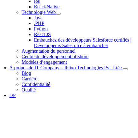
Ios
React-Native
Technologie Web
Java
.PHP
Python
React JS
Embauchez des développeurs Salesforce certifiés |
Développeurs Salesforce à embaucher
Augmentation du personnel
Centre de développement offshore
Modèles d’engagement
À propos de IT Company – Ibiixo Technologies Pvt. Ltée.
Blog
Carrière
Confidentialité
Qualité
DP