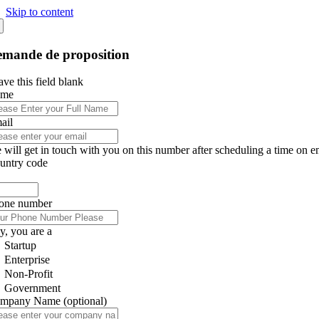
Skip to content
mande de proposition
ve this field blank
ame
ail
 will get in touch with you on this number after scheduling a time on e
untry code
one number
y, you are a
Startup
Enterprise
Non-Profit
Government
mpany Name
(optional)