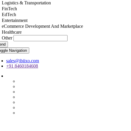
Logistics & Transportation
FinTech
EdTech
Entertainment
eCommerce Development And Marketplace
Healthcare
Other
end
oggle Navigation
sales@ibiixo.com
+91 8460184608