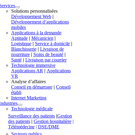
Services
Solutions personnalisées
Développement Web
|
Développement d’applications
mobiles
Applications à la demande
Aptitude
|
Mécanicien
|
Logistique
|
Service à domicile
|
Blanchisserie
|
Livraison de
nourriture
|
Soins de beauté
|
Santé
|
Livraison par courrier
Technologie immersive
Applications AR
|
Applications
VR
Analyse d’affaires
Conseil en démarrage
|
Conseil
établi
Internet Marketing
Industries
Technologie médicale
Surveillance des patients
|
Gestion
des patients
|
Gestion hospitalière
|
Télémédecine
|
DSE/DME
Secteurs publics