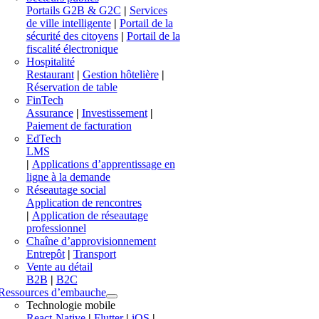
Portails G2B & G2C
|
Services
de ville intelligente
|
Portail de la
sécurité des citoyens
|
Portail de la
fiscalité électronique
Hospitalité
Restaurant
|
Gestion hôtelière
|
Réservation de table
FinTech
Assurance
|
Investissement
|
Paiement de facturation
EdTech
LMS
|
Applications d’apprentissage en
ligne à la demande
Réseautage social
Application de rencontres
|
Application de réseautage
professionnel
Chaîne d’approvisionnement
Entrepôt
|
Transport
Vente au détail
B2B
|
B2C
Ressources d’embauche
Technologie mobile
React-Native
|
Flutter
|
iOS
|