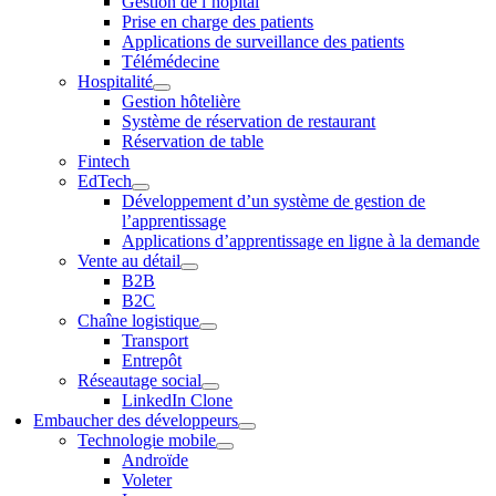
Gestion de l’hôpital
Prise en charge des patients
Applications de surveillance des patients
Télémédecine
Hospitalité
Gestion hôtelière
Système de réservation de restaurant
Réservation de table
Fintech
EdTech
Développement d’un système de gestion de
l’apprentissage
Applications d’apprentissage en ligne à la demande
Vente au détail
B2B
B2C
Chaîne logistique
Transport
Entrepôt
Réseautage social
LinkedIn Clone
Embaucher des développeurs
Technologie mobile
Androïde
Voleter