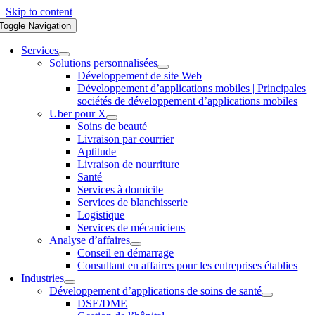
Skip to content
Toggle Navigation
Services
Solutions personnalisées
Développement de site Web
Développement d’applications mobiles | Principales
sociétés de développement d’applications mobiles
Uber pour X
Soins de beauté
Livraison par courrier
Aptitude
Livraison de nourriture
Santé
Services à domicile
Services de blanchisserie
Logistique
Services de mécaniciens
Analyse d’affaires
Conseil en démarrage
Consultant en affaires pour les entreprises établies
Industries
Développement d’applications de soins de santé
DSE/DME