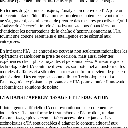
favorise également une main-d’œuvre plus innovante et engagée.
En termes de gestion des risques, l’analyse prédictive de l’IA joue un
rôle central dans l’identification des problèmes potentiels avant qu’ils
ne s’aggravent, ce qui permet de prendre des mesures proactives. Qu’il
s’agisse de détecter la fraude dans les transactions financières ou
d’anticiper les perturbations de la chaîne d’approvisionnement, l’IA
fournit une couche essentielle d’intelligence et de sécurité aux
entreprises.
En intégrant l’IA, les entreprises peuvent non seulement rationaliser les
opérations et améliorer la prise de décision, mais aussi créer des
expériences client plus attrayantes et personnalisées. À mesure que la
technologie de l’IA continue d’évoluer, son potentiel à transformer les
modèles d’affaires et à stimuler la croissance future devient de plus en
plus évident. Des entreprises comme Ibiixo Technologies sont à
l’avant-garde, exploitant la puissance de l’IA pour stimuler l’innovation
et fournir des solutions de pointe.
L’IA DANS L’APPRENTISSAGE ET L’ÉDUCATION
L’intelligence artificielle (IA) ne révolutionne pas seulement les
industries ; Elle transforme le tissu même de l’éducation, rendant
l’apprentissage plus personnalisé et accessible que jamais. Les
technologies d’IA sont capables d’adapter le contenu éducatif aux