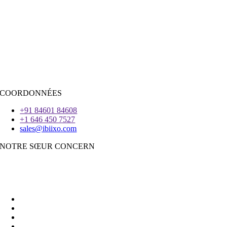
Java
PHP
|
Salesforce
Python
|
Réagissez.JS
|
Androïde
iOS
|
React-Native
Voleter
COORDONNÉES
+91 84601 84608
+1 646 450 7527
sales@ibiixo.com
NOTRE SŒUR CONCERN
Ibiixo Business Solutions
|
Akarta Exportations