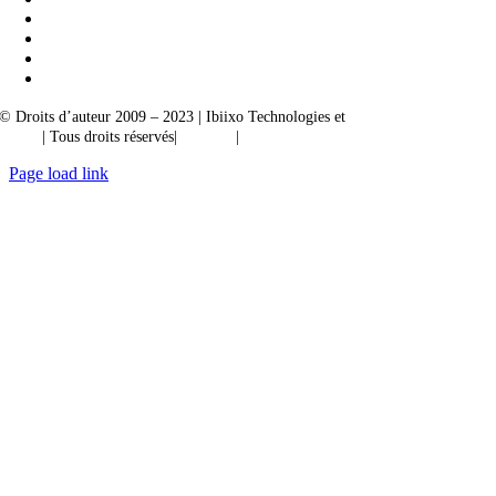
© Droits d’auteur 2009 – 2023 | Ibiixo Technologies et
société du groupe
Ibiixo
| Tous droits réservés|
Qualité
|
Confidentialité
Page load link