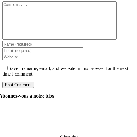
Save my name, email, and website in this browser for the next
time I comment.
Abonnez-vous à notre blog
Demandez à nos gestionnaires tout ce que vous voulez
savoir sur le développement de logiciels, et ils répondront
à votre question dans les 24 heures. C’est gratuit et
engageant..
S’inscrire