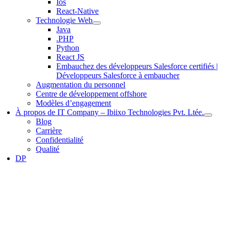
Ios
React-Native
Technologie Web
Java
.PHP
Python
React JS
Embauchez des développeurs Salesforce certifiés |
Développeurs Salesforce à embaucher
Augmentation du personnel
Centre de développement offshore
Modèles d’engagement
À propos de IT Company – Ibiixo Technologies Pvt. Ltée.
Blog
Carrière
Confidentialité
Qualité
DP