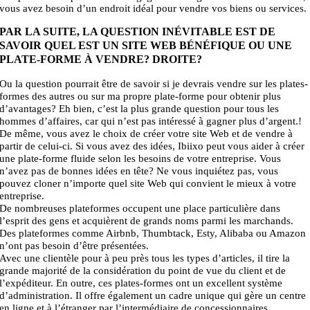
vous avez besoin d’un endroit idéal pour vendre vos biens ou services.
PAR LA SUITE, LA QUESTION INÉVITABLE EST DE
SAVOIR QUEL EST UN SITE WEB BÉNÉFIQUE OU UNE
PLATE-FORME À VENDRE? DROITE?
Ou la question pourrait être de savoir si je devrais vendre sur les plates-
formes des autres ou sur ma propre plate-forme pour obtenir plus
d’avantages? Eh bien, c’est la plus grande question pour tous les
hommes d’affaires, car qui n’est pas intéressé à gagner plus d’argent.!
De même, vous avez le choix de créer votre site Web et de vendre à
partir de celui-ci. Si vous avez des idées, Ibiixo peut vous aider à créer
une plate-forme fluide selon les besoins de votre entreprise. Vous
n’avez pas de bonnes idées en tête? Ne vous inquiétez pas, vous
pouvez cloner n’importe quel site Web qui convient le mieux à votre
entreprise.
De nombreuses plateformes occupent une place particulière dans
l’esprit des gens et acquièrent de grands noms parmi les marchands.
Des plateformes comme Airbnb, Thumbtack, Esty, Alibaba ou Amazon
n’ont pas besoin d’être présentées.
Avec une clientèle pour à peu près tous les types d’articles, il tire la
grande majorité de la considération du point de vue du client et de
l’expéditeur. En outre, ces plates-formes ont un excellent système
d’administration. Il offre également un cadre unique qui gère un centre
en ligne et à l’étranger par l’intermédiaire de concessionnaires.