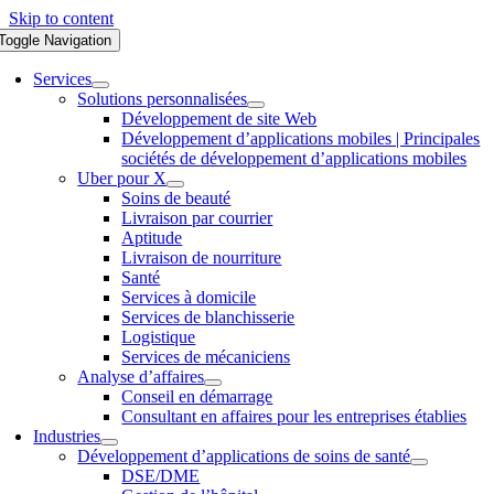
Skip to content
Toggle Navigation
Services
Solutions personnalisées
Développement de site Web
Développement d’applications mobiles | Principales
sociétés de développement d’applications mobiles
Uber pour X
Soins de beauté
Livraison par courrier
Aptitude
Livraison de nourriture
Santé
Services à domicile
Services de blanchisserie
Logistique
Services de mécaniciens
Analyse d’affaires
Conseil en démarrage
Consultant en affaires pour les entreprises établies
Industries
Développement d’applications de soins de santé
DSE/DME