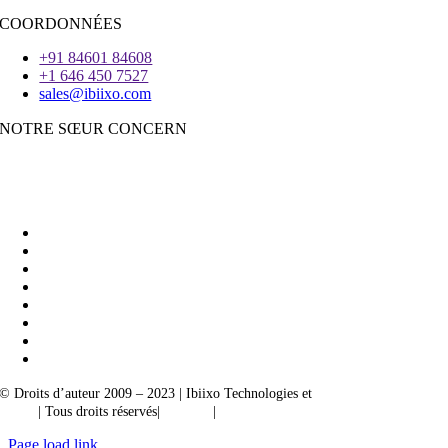
COORDONNÉES
+91 84601 84608
+1 646 450 7527
sales@ibiixo.com
NOTRE SŒUR CONCERN
Ibiixo Business Solutions
|
Akarta Exportations
© Droits d’auteur 2009 – 2023 | Ibiixo Technologies et
société du groupe
Ibiixo
| Tous droits réservés|
Qualité
|
Confidentialité
Page load link