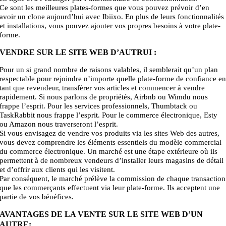
Ce sont les meilleures plates-formes que vous pouvez prévoir d’en
avoir un clone aujourd’hui avec Ibiixo. En plus de leurs fonctionnalités
et installations, vous pouvez ajouter vos propres besoins à votre plate-
forme.
VENDRE SUR LE SITE WEB D’AUTRUI :
Pour un si grand nombre de raisons valables, il semblerait qu’un plan
respectable pour rejoindre n’importe quelle plate-forme de confiance e
tant que revendeur, transférer vos articles et commencer à vendre
rapidement. Si nous parlons de propriétés, Airbnb ou Wimdu nous
frappe l’esprit. Pour les services professionnels, Thumbtack ou
TaskRabbit nous frappe l’esprit. Pour le commerce électronique, Esty
ou Amazon nous traverseront l’esprit.
Si vous envisagez de vendre vos produits via les sites Web des autres,
vous devez comprendre les éléments essentiels du modèle commercial
du commerce électronique. Un marché est une étape extérieure où ils
permettent à de nombreux vendeurs d’installer leurs magasins de détail
et d’offrir aux clients qui les visitent.
Par conséquent, le marché prélève la commission de chaque transaction
que les commerçants effectuent via leur plate-forme. Ils acceptent une
partie de vos bénéfices.
AVANTAGES DE LA VENTE SUR LE SITE WEB D’UN
AUTRE: