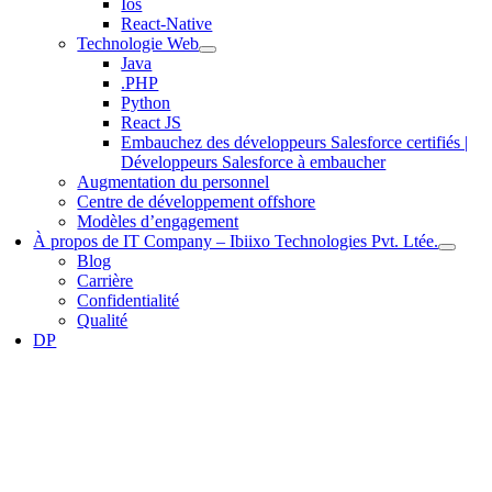
Ios
React-Native
Technologie Web
Java
.PHP
Python
React JS
Embauchez des développeurs Salesforce certifiés |
Développeurs Salesforce à embaucher
Augmentation du personnel
Centre de développement offshore
Modèles d’engagement
À propos de IT Company – Ibiixo Technologies Pvt. Ltée.
Blog
Carrière
Confidentialité
Qualité
DP