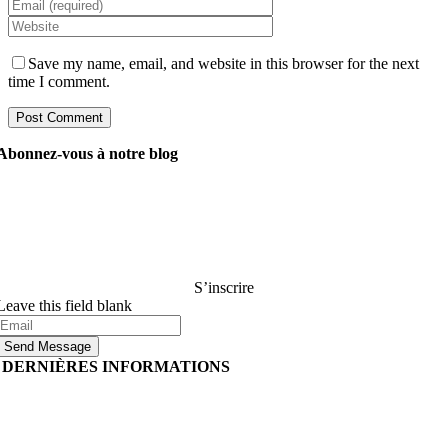
Save my name, email, and website in this browser for the next
time I comment.
Abonnez-vous à notre blog
Demandez à nos gestionnaires tout ce que vous voulez
savoir sur le développement de logiciels, et ils répondront
à votre question dans les 24 heures. C’est gratuit et
engageant..
S’inscrire
Leave this field blank
Send Message
DERNIÈRES INFORMATIONS