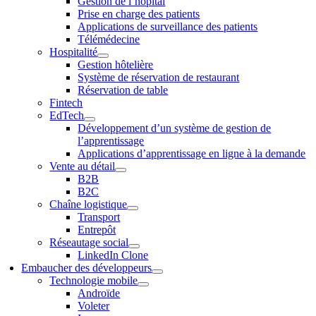
Gestion de l’hôpital
Prise en charge des patients
Applications de surveillance des patients
Télémédecine
Hospitalité
Gestion hôtelière
Système de réservation de restaurant
Réservation de table
Fintech
EdTech
Développement d’un système de gestion de
l’apprentissage
Applications d’apprentissage en ligne à la demande
Vente au détail
B2B
B2C
Chaîne logistique
Transport
Entrepôt
Réseautage social
LinkedIn Clone
Embaucher des développeurs
Technologie mobile
Androïde
Voleter