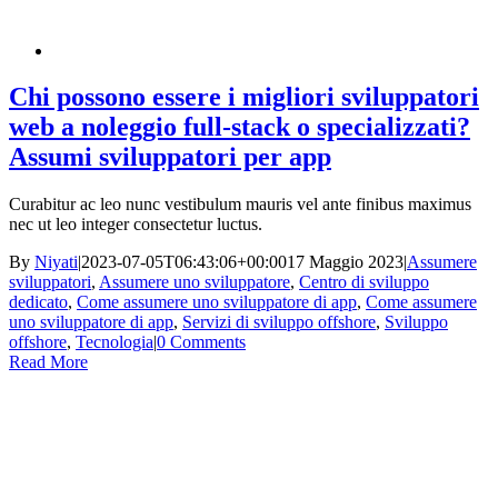
Chi possono essere i migliori sviluppatori
web a noleggio full-stack o specializzati?
Assumi sviluppatori per app
Curabitur ac leo nunc vestibulum mauris vel ante finibus maximus
nec ut leo integer consectetur luctus.
By
Niyati
|
2023-07-05T06:43:06+00:00
17 Maggio 2023
|
Assumere
sviluppatori
,
Assumere uno sviluppatore
,
Centro di sviluppo
dedicato
,
Come assumere uno sviluppatore di app
,
Come assumere
uno sviluppatore di app
,
Servizi di sviluppo offshore
,
Sviluppo
offshore
,
Tecnologia
|
0 Comments
Read More