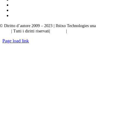
© Diritto d’autore 2009 – 2023 | Ibiixo Technologies una
società del Gruppo
Ibiixo
| Tutti i diritti riservati|
Qualità
|
Riservatezza
Page load link