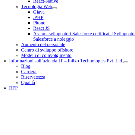
React-Native
Tecnologia Web
Giava
.PHP
Pitone
React JS
Assumi sviluppatori Salesforce certificati | Sviluppato
Salesforce a noleggio
Aumento del personale
Centro di sviluppo offshore
Modelli di coinvolgimento
Informazioni sull’azienda IT – Ibiixo Technologies Pvt. Ltd.
Blog
Carriera
Riservatezza
Qualità
RFP