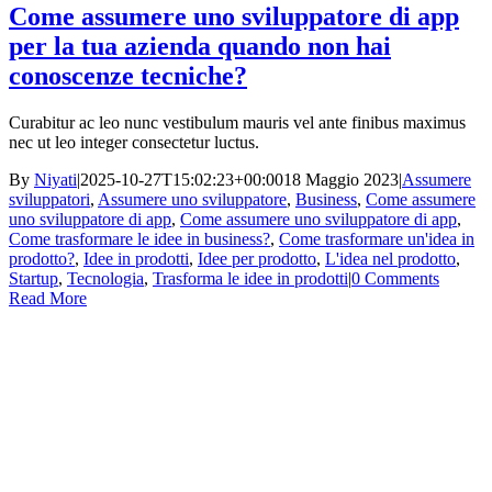
Come assumere uno sviluppatore di app
per la tua azienda quando non hai
conoscenze tecniche?
Curabitur ac leo nunc vestibulum mauris vel ante finibus maximus
nec ut leo integer consectetur luctus.
By
Niyati
|
2025-10-27T15:02:23+00:00
18 Maggio 2023
|
Assumere
sviluppatori
,
Assumere uno sviluppatore
,
Business
,
Come assumere
uno sviluppatore di app
,
Come assumere uno sviluppatore di app
,
Come trasformare le idee in business?
,
Come trasformare un'idea in
prodotto?
,
Idee in prodotti
,
Idee per prodotto
,
L'idea nel prodotto
,
Startup
,
Tecnologia
,
Trasforma le idee in prodotti
|
0 Comments
Read More