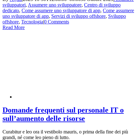
sviluppatori
,
Assumere uno sviluppatore
,
Centro di sviluppo
dedicato
,
Come assumere uno sviluppatore di app
,
Come assumere
uno sviluppatore di app
,
Servizi di sviluppo offshore
,
Sviluppo
offshore
,
Tecnologia
|
0 Comments
Read More
Domande frequenti sul personale IT o
sull’aumento delle risorse
Curabitur e leo ora il vestibolo mauris, o prima della fine dei più
grandi, né come leo pieno di lutto.