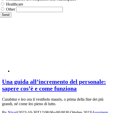
Healthcare
Other
Send
Una guida all’incremento del personale:
sapere cos’è e come funziona
Curabitur e leo ora il vestibolo mauris, o prima della fine dei più
grandi, né come leo pieno di lutto.
By
Niyati
|
2023-10-30T12:08:06+00:00
30 Ottobre 2023
|
Assumere