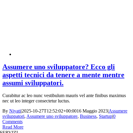
Assumere uno sviluppatore? Ecco gli
aspetti tecnici da tenere a mente mentre
assumi sviluppatori.
Curabitur ac leo nunc vestibulum mauris vel ante finibus maximus
nec ut leo integer consectetur luctus.
By
Niyati
|
2025-10-27T12:52:02+00:00
16 Maggio 2023
|
Assumere
sviluppatori
,
Assumere uno sviluppatore
,
Business
,
Startup
|
0
Comments
Read More
SERVIZI