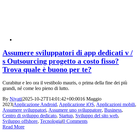
Assumere sviluppatori di app dedicati v /
s Outsourcing progetto a costo fisso?
Trova quale è buono per te?
Curabitur e leo ora il vestibolo mauris, o prima della fine dei più
grandi, né come leo pieno di lutto.
By
Niyati
|
2025-10-27T14:01:42+00:00
16 Maggio
2023
|
Applicazione Android
,
Applicazione iOS
,
Applicazioni mobili
,
Assumere sviluppatori
,
Assumere uno sviluppatore
,
Business
,
Centro di sviluppo dedicato
,
Startup
,
Sviluppo del sito web
,
Sviluppo offshore
,
Tecnologia
|
0 Comments
Read More