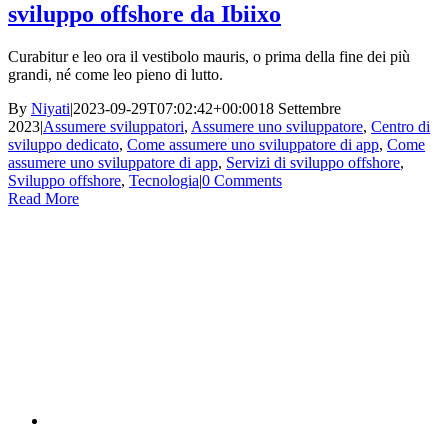
sviluppo offshore da Ibiixo
Curabitur e leo ora il vestibolo mauris, o prima della fine dei più
grandi, né come leo pieno di lutto.
By
Niyati
|
2023-09-29T07:02:42+00:00
18 Settembre
2023
|
Assumere sviluppatori
,
Assumere uno sviluppatore
,
Centro di
sviluppo dedicato
,
Come assumere uno sviluppatore di app
,
Come
assumere uno sviluppatore di app
,
Servizi di sviluppo offshore
,
Sviluppo offshore
,
Tecnologia
|
0 Comments
Read More