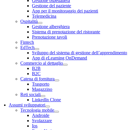
Gestione ospedaliera
Gestione del paziente
App per il monitoraggio dei pazienti
Telemedicina
Ospitalità
Gestione alberghiera
Sistema di prenotazione del ristorante
Prenotazione tavoli
Fintech
EdTech
Sviluppo del sistema di gestione dell’apprendimento
App di eLearning OnDemand
Commercio al dettaglio
B2B
B2C
Catena di fornitura
Trasporto
Magazzino
Reti sociali
LinkedIn Clone
Assumi sviluppatori
Tecnologia mobile
Androide
Svolazzare
Ios