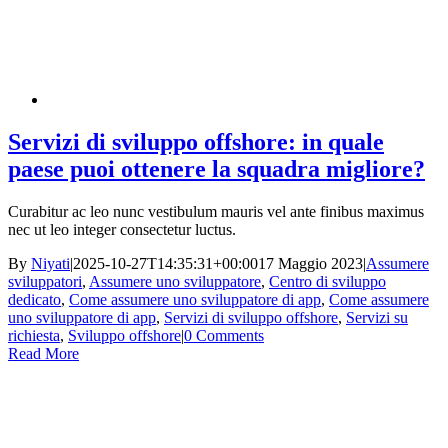
Servizi di sviluppo offshore: in quale
paese puoi ottenere la squadra migliore?
Curabitur ac leo nunc vestibulum mauris vel ante finibus maximus
nec ut leo integer consectetur luctus.
By
Niyati
|
2025-10-27T14:35:31+00:00
17 Maggio 2023
|
Assumere
sviluppatori
,
Assumere uno sviluppatore
,
Centro di sviluppo
dedicato
,
Come assumere uno sviluppatore di app
,
Come assumere
uno sviluppatore di app
,
Servizi di sviluppo offshore
,
Servizi su
richiesta
,
Sviluppo offshore
|
0 Comments
Read More