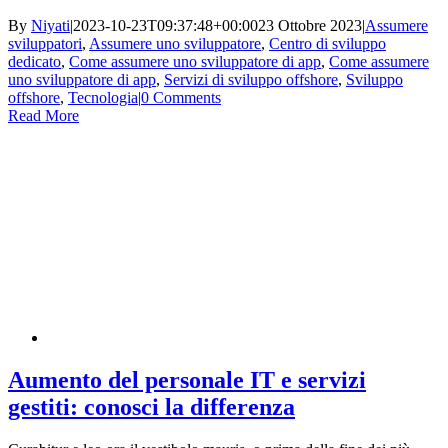
By
Niyati
|
2023-10-23T09:37:48+00:00
23 Ottobre 2023
|
Assumere
sviluppatori
,
Assumere uno sviluppatore
,
Centro di sviluppo
dedicato
,
Come assumere uno sviluppatore di app
,
Come assumere
uno sviluppatore di app
,
Servizi di sviluppo offshore
,
Sviluppo
offshore
,
Tecnologia
|
0 Comments
Read More
Aumento del personale IT e servizi
gestiti: conosci la differenza