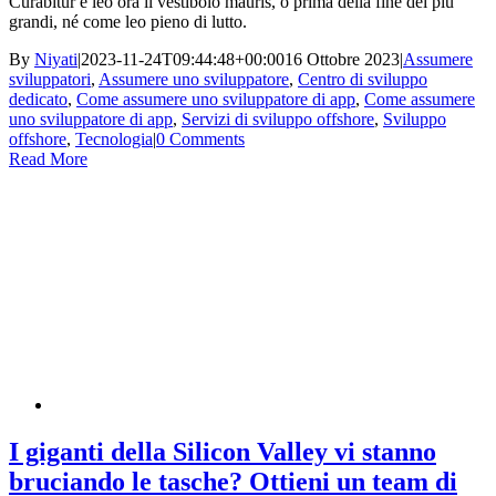
Curabitur e leo ora il vestibolo mauris, o prima della fine dei più
grandi, né come leo pieno di lutto.
By
Niyati
|
2023-11-24T09:44:48+00:00
16 Ottobre 2023
|
Assumere
sviluppatori
,
Assumere uno sviluppatore
,
Centro di sviluppo
dedicato
,
Come assumere uno sviluppatore di app
,
Come assumere
uno sviluppatore di app
,
Servizi di sviluppo offshore
,
Sviluppo
offshore
,
Tecnologia
|
0 Comments
Read More
I giganti della Silicon Valley vi stanno
bruciando le tasche? Ottieni un team di