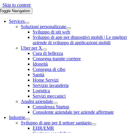
Skip to content
Toggle Navigation
Services
Soluzioni personalizzate
Sviluppo di siti web
Sviluppo di app per dispositivi mobili | Le migliori
aziende di sviluppo di applicazioni mobili
Uber per X
Cura di bellezza
Consegna tramite corriere
Idoneità
Consegna di cibo
Sanità
Home Servizi
Servizio lavanderia
Logistica
Servizi meccanici
Analisi aziendale
Consulenza Startup
Consulente aziendale per aziende affermate
Industrie
Sviluppo di app per il settore sanitario
EHR/EMR