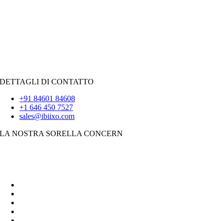
Forza vendita
Pitone
|
Reagisci.JS
|
Androide
iOS
|
React-Native
Svolazzare
DETTAGLI DI CONTATTO
+91 84601 84608
+1 646 450 7527
sales@ibiixo.com
LA NOSTRA SORELLA CONCERN
Soluzioni aziendali Ibiixo
|
Akarta Esportazioni