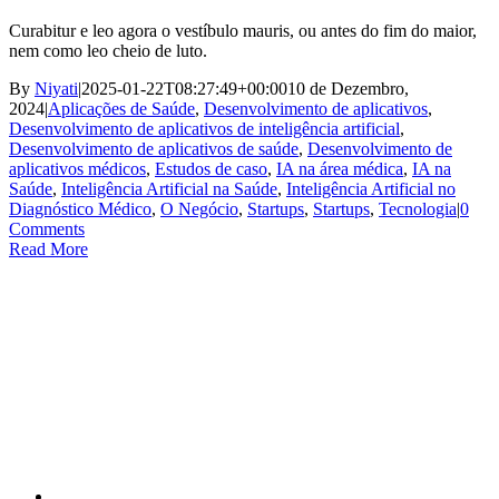
Curabitur e leo agora o vestíbulo mauris, ou antes do fim do maior,
nem como leo cheio de luto.
By
Niyati
|
2025-01-22T08:27:49+00:00
10 de Dezembro,
2024
|
Aplicações de Saúde
,
Desenvolvimento de aplicativos
,
Desenvolvimento de aplicativos de inteligência artificial
,
Desenvolvimento de aplicativos de saúde
,
Desenvolvimento de
aplicativos médicos
,
Estudos de caso
,
IA na área médica
,
IA na
Saúde
,
Inteligência Artificial na Saúde
,
Inteligência Artificial no
Diagnóstico Médico
,
O Negócio
,
Startups
,
Startups
,
Tecnologia
|
0
Comments
Read More