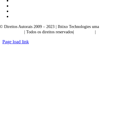
© Direitos Autorais 2009 – 2023 | Ibiixo Technologies uma
empresa do
Grupo Ibiixo
| Todos os direitos reservados|
Qualidade
|
Confidencialidade
Page load link