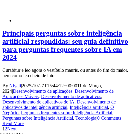
Principais perguntas sobre inteligência
artificial respondidas: seu guia definitivo
para perguntas frequentes sobre IA em
2024
Curabitur e leo agora o vestíbulo mauris, ou antes do fim do maior,
nem como leo cheio de luto.
By
Niyati
|
2025-10-27T15:44:12+00:00
11 de Março,
2024
|
Desenvolvimento de aplicações
,
Desenvolvimento de
Aplicações Móveis
,
Desenvolvimento de aplicativos
,
Desenvolvimento de aplicativos de IA
,
Desenvolvimento de
aplicativos de inteligência artificial
,
Inteligência artificial
,
O
Negócio
,
Perguntas frequentes sobre Inteligência Artificial
,
Perguntas sobre Inteligência Artificial
,
Tecnologia
|
0 Comments
Read More
1
2
Next