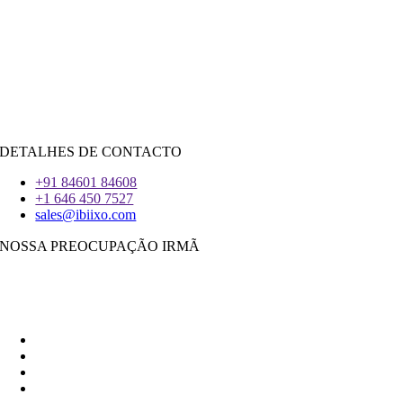
Salesforce
Python
|
Reagir.JS
|
Androide
iOS
|
React-Nativo
Flutter
DETALHES DE CONTACTO
+91 84601 84608
+1 646 450 7527
sales@ibiixo.com
NOSSA PREOCUPAÇÃO IRMÃ
Ibiixo Soluções Empresariais
|
Akarta Exportações