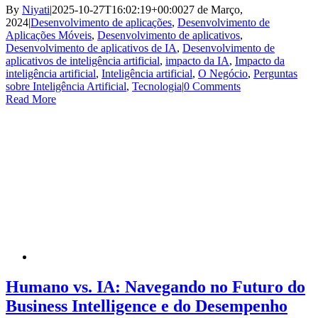
By
Niyati
|
2025-10-27T16:02:19+00:00
27 de Março,
2024
|
Desenvolvimento de aplicações
,
Desenvolvimento de
Aplicações Móveis
,
Desenvolvimento de aplicativos
,
Desenvolvimento de aplicativos de IA
,
Desenvolvimento de
aplicativos de inteligência artificial
,
impacto da IA
,
Impacto da
inteligência artificial
,
Inteligência artificial
,
O Negócio
,
Perguntas
sobre Inteligência Artificial
,
Tecnologia
|
0 Comments
Read More
Humano vs. IA: Navegando no Futuro do
Business Intelligence e do Desempenho