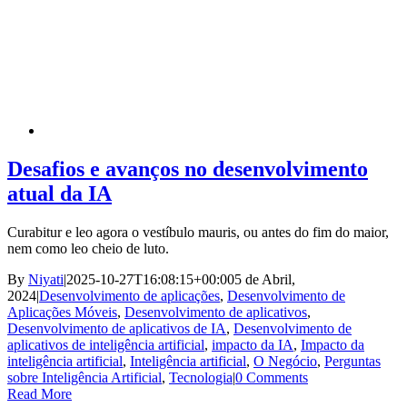
Desafios e avanços no desenvolvimento
atual da IA
Curabitur e leo agora o vestíbulo mauris, ou antes do fim do maior,
nem como leo cheio de luto.
By
Niyati
|
2025-10-27T16:08:15+00:00
5 de Abril,
2024
|
Desenvolvimento de aplicações
,
Desenvolvimento de
Aplicações Móveis
,
Desenvolvimento de aplicativos
,
Desenvolvimento de aplicativos de IA
,
Desenvolvimento de
aplicativos de inteligência artificial
,
impacto da IA
,
Impacto da
inteligência artificial
,
Inteligência artificial
,
O Negócio
,
Perguntas
sobre Inteligência Artificial
,
Tecnologia
|
0 Comments
Read More