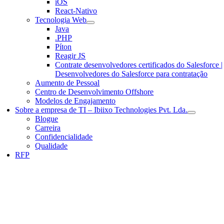
iOS
React-Nativo
Tecnologia Web
Java
.PHP
Píton
Reagir JS
Contrate desenvolvedores certificados do Salesforce |
Desenvolvedores do Salesforce para contratação
Aumento de Pessoal
Centro de Desenvolvimento Offshore
Modelos de Engajamento
Sobre a empresa de TI – Ibiixo Technologies Pvt. Lda.
Blogue
Carreira
Confidencialidade
Qualidade
RFP