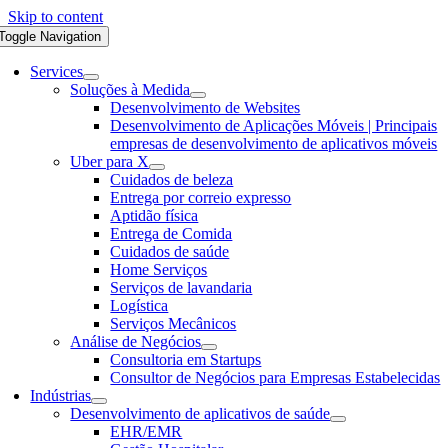
Skip to content
Toggle Navigation
Services
Soluções à Medida
Desenvolvimento de Websites
Desenvolvimento de Aplicações Móveis | Principais
empresas de desenvolvimento de aplicativos móveis
Uber para X
Cuidados de beleza
Entrega por correio expresso
Aptidão física
Entrega de Comida
Cuidados de saúde
Home Serviços
Serviços de lavandaria
Logística
Serviços Mecânicos
Análise de Negócios
Consultoria em Startups
Consultor de Negócios para Empresas Estabelecidas
Indústrias
Desenvolvimento de aplicativos de saúde
EHR/EMR