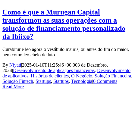
Como é que a Murugan Capital
transformou as suas operações com a
solução de financiamento personalizado
da Ibiixo?
Curabitur e leo agora o vestíbulo mauris, ou antes do fim do maior,
nem como leo cheio de luto.
By
Niyati
|
2025-01-10T11:25:46+00:00
3 de Dezembro,
2024
|
Desenvolvimento de aplicações financeiras
,
Desenvolvimento
de aplicativos
,
Histórias de clientes
,
O Negócio
,
Solução Financeira
,
Solução Fintech
,
Startups
,
Startups
,
Tecnologia
|
0 Comments
Read More