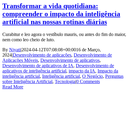
Transformar a vida quotidiana:
compreender o impacto da inteligência
artificial nas nossas rotinas diárias
Curabitur e leo agora o vestíbulo mauris, ou antes do fim do maior,
nem como leo cheio de luto.
By
Niyati
|
2024-04-12T07:08:08+00:00
16 de Março,
2024
|
Desenvolvimento de aplicações
,
Desenvolvimento de
Aplicações Móveis
,
Desenvolvimento de aplicativos
,
Desenvolvimento de aplicativos de IA
,
Desenvolvimento de
aplicativos de inteligência artificial
,
impacto da IA
,
Impacto da
inteligência artificial
,
Inteligência artificial
,
O Negócio
,
Perguntas
sobre Inteligência Artificial
,
Tecnologia
|
0 Comments
Read More