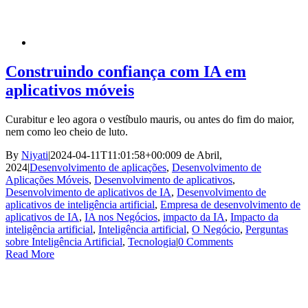
Construindo confiança com IA em
aplicativos móveis
Curabitur e leo agora o vestíbulo mauris, ou antes do fim do maior,
nem como leo cheio de luto.
By
Niyati
|
2024-04-11T11:01:58+00:00
9 de Abril,
2024
|
Desenvolvimento de aplicações
,
Desenvolvimento de
Aplicações Móveis
,
Desenvolvimento de aplicativos
,
Desenvolvimento de aplicativos de IA
,
Desenvolvimento de
aplicativos de inteligência artificial
,
Empresa de desenvolvimento de
aplicativos de IA
,
IA nos Negócios
,
impacto da IA
,
Impacto da
inteligência artificial
,
Inteligência artificial
,
O Negócio
,
Perguntas
sobre Inteligência Artificial
,
Tecnologia
|
0 Comments
Read More