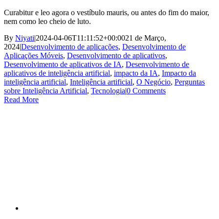
Curabitur e leo agora o vestíbulo mauris, ou antes do fim do maior,
nem como leo cheio de luto.
By
Niyati
|
2024-04-06T11:11:52+00:00
21 de Março,
2024
|
Desenvolvimento de aplicações
,
Desenvolvimento de
Aplicações Móveis
,
Desenvolvimento de aplicativos
,
Desenvolvimento de aplicativos de IA
,
Desenvolvimento de
aplicativos de inteligência artificial
,
impacto da IA
,
Impacto da
inteligência artificial
,
Inteligência artificial
,
O Negócio
,
Perguntas
sobre Inteligência Artificial
,
Tecnologia
|
0 Comments
Read More