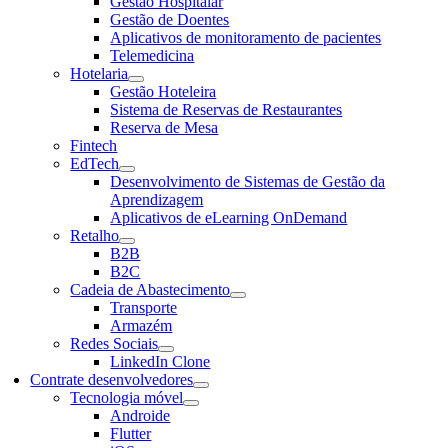
Gestão Hospitalar
Gestão de Doentes
Aplicativos de monitoramento de pacientes
Telemedicina
Hotelaria
Gestão Hoteleira
Sistema de Reservas de Restaurantes
Reserva de Mesa
Fintech
EdTech
Desenvolvimento de Sistemas de Gestão da
Aprendizagem
Aplicativos de eLearning OnDemand
Retalho
B2B
B2C
Cadeia de Abastecimento
Transporte
Armazém
Redes Sociais
LinkedIn Clone
Contrate desenvolvedores
Tecnologia móvel
Androide
Flutter