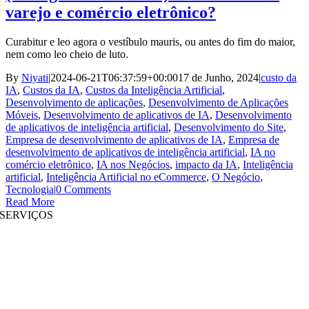
varejo e comércio eletrônico?
Curabitur e leo agora o vestíbulo mauris, ou antes do fim do maior,
nem como leo cheio de luto.
By
Niyati
|
2024-06-21T06:37:59+00:00
17 de Junho, 2024
|
custo da
IA
,
Custos da IA
,
Custos da Inteligência Artificial
,
Desenvolvimento de aplicações
,
Desenvolvimento de Aplicações
Móveis
,
Desenvolvimento de aplicativos de IA
,
Desenvolvimento
de aplicativos de inteligência artificial
,
Desenvolvimento do Site
,
Empresa de desenvolvimento de aplicativos de IA
,
Empresa de
desenvolvimento de aplicativos de inteligência artificial
,
IA no
comércio eletrônico
,
IA nos Negócios
,
impacto da IA
,
Inteligência
artificial
,
Inteligência Artificial no eCommerce
,
O Negócio
,
Tecnologia
|
0 Comments
Read More
SERVIÇOS
Desenvolvimento de Websites
|
Desenvolvimento de Aplicações Móveis
Desenvolvimento de aplicativos imersivos
|
Soluções Pré-Estruturadas