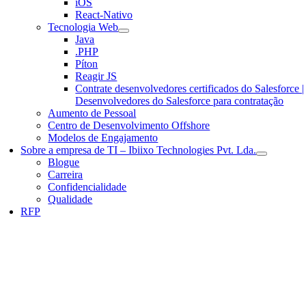
iOS
React-Nativo
Tecnologia Web
Java
.PHP
Píton
Reagir JS
Contrate desenvolvedores certificados do Salesforce |
Desenvolvedores do Salesforce para contratação
Aumento de Pessoal
Centro de Desenvolvimento Offshore
Modelos de Engajamento
Sobre a empresa de TI – Ibiixo Technologies Pvt. Lda.
Blogue
Carreira
Confidencialidade
Qualidade
RFP