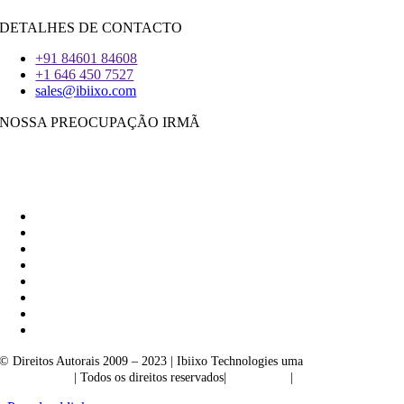
DETALHES DE CONTACTO
+91 84601 84608
+1 646 450 7527
sales@ibiixo.com
NOSSA PREOCUPAÇÃO IRMÃ
Ibiixo Soluções Empresariais
|
Akarta Exportações
© Direitos Autorais 2009 – 2023 | Ibiixo Technologies uma
empresa do
Grupo Ibiixo
| Todos os direitos reservados|
Qualidade
|
Confidencialidade