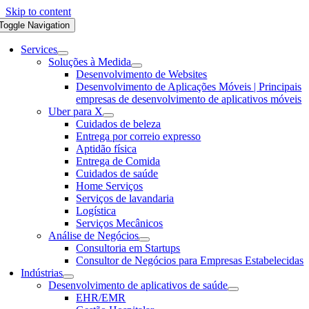
Skip to content
Toggle Navigation
Services
Soluções à Medida
Desenvolvimento de Websites
Desenvolvimento de Aplicações Móveis | Principais
empresas de desenvolvimento de aplicativos móveis
Uber para X
Cuidados de beleza
Entrega por correio expresso
Aptidão física
Entrega de Comida
Cuidados de saúde
Home Serviços
Serviços de lavandaria
Logística
Serviços Mecânicos
Análise de Negócios
Consultoria em Startups
Consultor de Negócios para Empresas Estabelecidas
Indústrias
Desenvolvimento de aplicativos de saúde
EHR/EMR