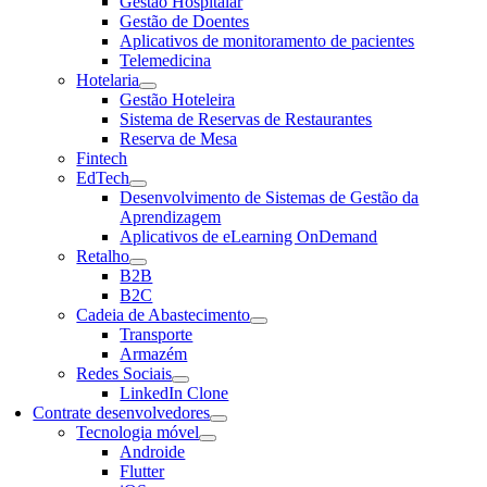
Gestão Hospitalar
Gestão de Doentes
Aplicativos de monitoramento de pacientes
Telemedicina
Hotelaria
Gestão Hoteleira
Sistema de Reservas de Restaurantes
Reserva de Mesa
Fintech
EdTech
Desenvolvimento de Sistemas de Gestão da
Aprendizagem
Aplicativos de eLearning OnDemand
Retalho
B2B
B2C
Cadeia de Abastecimento
Transporte
Armazém
Redes Sociais
LinkedIn Clone
Contrate desenvolvedores
Tecnologia móvel
Androide
Flutter