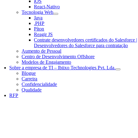
iOS
React-Nativo
Tecnologia Web
Java
.PHP
Píton
Reagir JS
Contrate desenvolvedores certificados do Salesforce |
Desenvolvedores do Salesforce para contratação
Aumento de Pessoal
Centro de Desenvolvimento Offshore
Modelos de Engajamento
Sobre a empresa de TI – Ibiixo Technologies Pvt. Lda.
Blogue
Carreira
Confidencialidade
Qualidade
RFP