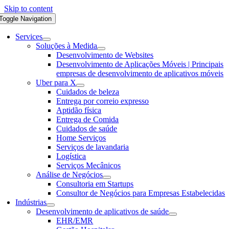
Skip to content
Toggle Navigation
Services
Soluções à Medida
Desenvolvimento de Websites
Desenvolvimento de Aplicações Móveis | Principais
empresas de desenvolvimento de aplicativos móveis
Uber para X
Cuidados de beleza
Entrega por correio expresso
Aptidão física
Entrega de Comida
Cuidados de saúde
Home Serviços
Serviços de lavandaria
Logística
Serviços Mecânicos
Análise de Negócios
Consultoria em Startups
Consultor de Negócios para Empresas Estabelecidas
Indústrias
Desenvolvimento de aplicativos de saúde
EHR/EMR