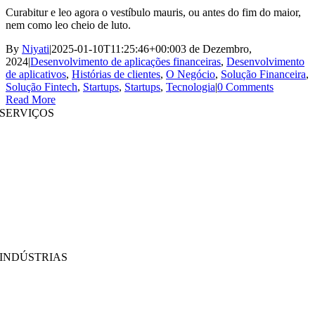
Curabitur e leo agora o vestíbulo mauris, ou antes do fim do maior,
nem como leo cheio de luto.
By
Niyati
|
2025-01-10T11:25:46+00:00
3 de Dezembro,
2024
|
Desenvolvimento de aplicações financeiras
,
Desenvolvimento
de aplicativos
,
Histórias de clientes
,
O Negócio
,
Solução Financeira
,
Solução Fintech
,
Startups
,
Startups
,
Tecnologia
|
0 Comments
Read More
SERVIÇOS
Desenvolvimento de Websites
|
Desenvolvimento de Aplicações Móveis
Desenvolvimento de aplicativos imersivos
|
Soluções Pré-Estruturadas
Aumento de Pessoal
|
Plataformas On Demand
Análise de Negócios
|
Branding & Promoção
INDÚSTRIAS
MedTech
|
FinTech
EdTech
|
Cadeia de abastecimento