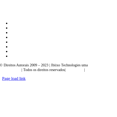
Ibiixo Soluções Empresariais
|
Akarta Exportações
© Direitos Autorais 2009 – 2023 | Ibiixo Technologies uma
empresa do
Grupo Ibiixo
| Todos os direitos reservados|
Qualidade
|
Confidencialidade
Page load link