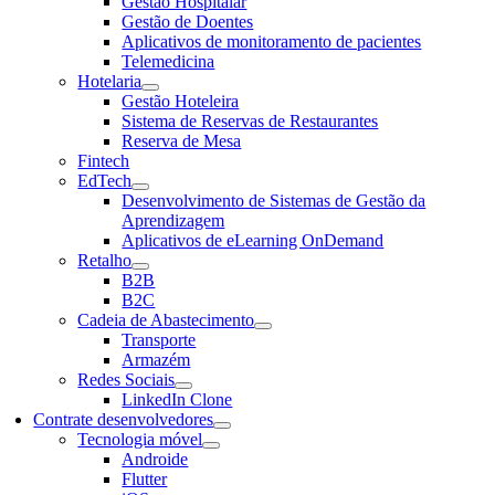
Gestão Hospitalar
Gestão de Doentes
Aplicativos de monitoramento de pacientes
Telemedicina
Hotelaria
Gestão Hoteleira
Sistema de Reservas de Restaurantes
Reserva de Mesa
Fintech
EdTech
Desenvolvimento de Sistemas de Gestão da
Aprendizagem
Aplicativos de eLearning OnDemand
Retalho
B2B
B2C
Cadeia de Abastecimento
Transporte
Armazém
Redes Sociais
LinkedIn Clone
Contrate desenvolvedores
Tecnologia móvel
Androide
Flutter