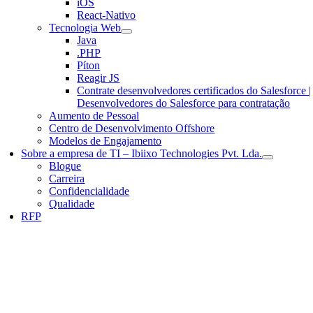
iOS
React-Nativo
Tecnologia Web
Java
.PHP
Píton
Reagir JS
Contrate desenvolvedores certificados do Salesforce |
Desenvolvedores do Salesforce para contratação
Aumento de Pessoal
Centro de Desenvolvimento Offshore
Modelos de Engajamento
Sobre a empresa de TI – Ibiixo Technologies Pvt. Lda.
Blogue
Carreira
Confidencialidade
Qualidade
RFP