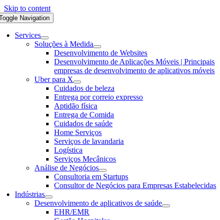
Skip to content
Toggle Navigation
Services
Soluções à Medida
Desenvolvimento de Websites
Desenvolvimento de Aplicações Móveis | Principais
empresas de desenvolvimento de aplicativos móveis
Uber para X
Cuidados de beleza
Entrega por correio expresso
Aptidão física
Entrega de Comida
Cuidados de saúde
Home Serviços
Serviços de lavandaria
Logística
Serviços Mecânicos
Análise de Negócios
Consultoria em Startups
Consultor de Negócios para Empresas Estabelecidas
Indústrias
Desenvolvimento de aplicativos de saúde
EHR/EMR