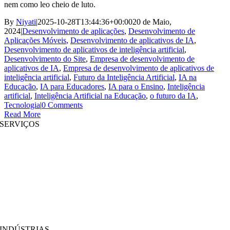
nem como leo cheio de luto.
By
Niyati
|
2025-10-28T13:44:36+00:00
20 de Maio,
2024
|
Desenvolvimento de aplicações
,
Desenvolvimento de
Aplicações Móveis
,
Desenvolvimento de aplicativos de IA
,
Desenvolvimento de aplicativos de inteligência artificial
,
Desenvolvimento do Site
,
Empresa de desenvolvimento de
aplicativos de IA
,
Empresa de desenvolvimento de aplicativos de
inteligência artificial
,
Futuro da Inteligência Artificial
,
IA na
Educação
,
IA para Educadores
,
IA para o Ensino
,
Inteligência
artificial
,
Inteligência Artificial na Educação
,
o futuro da IA
,
Tecnologia
|
0 Comments
Read More
SERVIÇOS
Desenvolvimento de Websites
|
Desenvolvimento de Aplicações Móveis
Desenvolvimento de aplicativos imersivos
|
Soluções Pré-Estruturadas
Aumento de Pessoal
|
Plataformas On Demand
Análise de Negócios
|
Branding & Promoção
INDÚSTRIAS