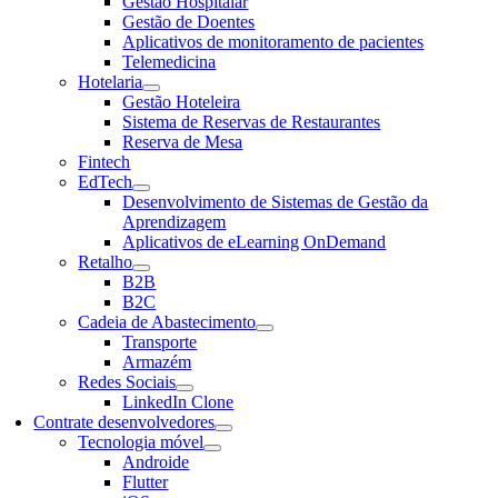
Gestão Hospitalar
Gestão de Doentes
Aplicativos de monitoramento de pacientes
Telemedicina
Hotelaria
Gestão Hoteleira
Sistema de Reservas de Restaurantes
Reserva de Mesa
Fintech
EdTech
Desenvolvimento de Sistemas de Gestão da
Aprendizagem
Aplicativos de eLearning OnDemand
Retalho
B2B
B2C
Cadeia de Abastecimento
Transporte
Armazém
Redes Sociais
LinkedIn Clone
Contrate desenvolvedores
Tecnologia móvel
Androide
Flutter