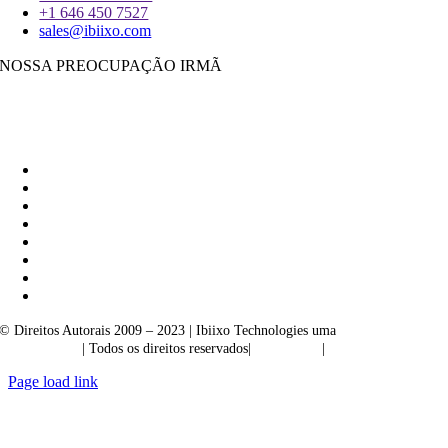
+1 646 450 7527
sales@ibiixo.com
NOSSA PREOCUPAÇÃO IRMÃ
Ibiixo Soluções Empresariais
|
Akarta Exportações
© Direitos Autorais 2009 – 2023 | Ibiixo Technologies uma
empresa do
Grupo Ibiixo
| Todos os direitos reservados|
Qualidade
|
Confidencialidade
Page load link