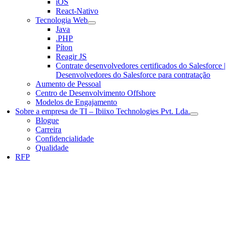
iOS
React-Nativo
Tecnologia Web
Java
.PHP
Píton
Reagir JS
Contrate desenvolvedores certificados do Salesforce |
Desenvolvedores do Salesforce para contratação
Aumento de Pessoal
Centro de Desenvolvimento Offshore
Modelos de Engajamento
Sobre a empresa de TI – Ibiixo Technologies Pvt. Lda.
Blogue
Carreira
Confidencialidade
Qualidade
RFP