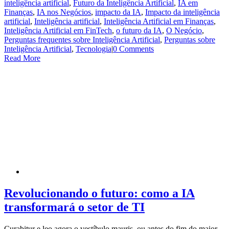
inteligência artificial
,
Futuro da Inteligência Artificial
,
IA em
Finanças
,
IA nos Negócios
,
impacto da IA
,
Impacto da inteligência
artificial
,
Inteligência artificial
,
Inteligência Artificial em Finanças
,
Inteligência Artificial em FinTech
,
o futuro da IA
,
O Negócio
,
Perguntas frequentes sobre Inteligência Artificial
,
Perguntas sobre
Inteligência Artificial
,
Tecnologia
|
0 Comments
Read More
Revolucionando o futuro: como a IA
transformará o setor de TI
Curabitur e leo agora o vestíbulo mauris, ou antes do fim do maior,