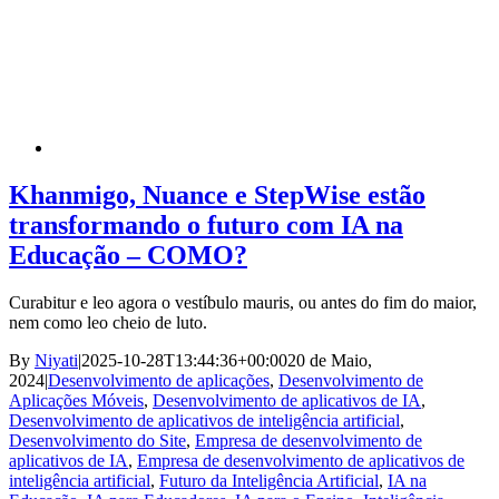
Khanmigo, Nuance e StepWise estão
transformando o futuro com IA na
Educação – COMO?
Curabitur e leo agora o vestíbulo mauris, ou antes do fim do maior,
nem como leo cheio de luto.
By
Niyati
|
2025-10-28T13:44:36+00:00
20 de Maio,
2024
|
Desenvolvimento de aplicações
,
Desenvolvimento de
Aplicações Móveis
,
Desenvolvimento de aplicativos de IA
,
Desenvolvimento de aplicativos de inteligência artificial
,
Desenvolvimento do Site
,
Empresa de desenvolvimento de
aplicativos de IA
,
Empresa de desenvolvimento de aplicativos de
inteligência artificial
,
Futuro da Inteligência Artificial
,
IA na