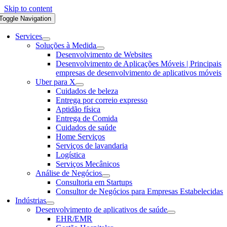
Skip to content
Toggle Navigation
Services
Soluções à Medida
Desenvolvimento de Websites
Desenvolvimento de Aplicações Móveis | Principais
empresas de desenvolvimento de aplicativos móveis
Uber para X
Cuidados de beleza
Entrega por correio expresso
Aptidão física
Entrega de Comida
Cuidados de saúde
Home Serviços
Serviços de lavandaria
Logística
Serviços Mecânicos
Análise de Negócios
Consultoria em Startups
Consultor de Negócios para Empresas Estabelecidas
Indústrias
Desenvolvimento de aplicativos de saúde
EHR/EMR