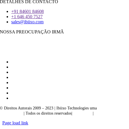
DETALHES DE CONTACTO
+91 84601 84608
+1 646 450 7527
sales@ibiixo.com
NOSSA PREOCUPAÇÃO IRMÃ
Ibiixo Soluções Empresariais
|
Akarta Exportações
© Direitos Autorais 2009 – 2023 | Ibiixo Technologies uma
empresa do
Grupo Ibiixo
| Todos os direitos reservados|
Qualidade
|
Confidencialidade
Page load link