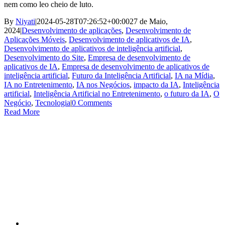
nem como leo cheio de luto.
By
Niyati
|
2024-05-28T07:26:52+00:00
27 de Maio,
2024
|
Desenvolvimento de aplicações
,
Desenvolvimento de
Aplicações Móveis
,
Desenvolvimento de aplicativos de IA
,
Desenvolvimento de aplicativos de inteligência artificial
,
Desenvolvimento do Site
,
Empresa de desenvolvimento de
aplicativos de IA
,
Empresa de desenvolvimento de aplicativos de
inteligência artificial
,
Futuro da Inteligência Artificial
,
IA na Mídia
,
IA no Entretenimento
,
IA nos Negócios
,
impacto da IA
,
Inteligência
artificial
,
Inteligência Artificial no Entretenimento
,
o futuro da IA
,
O
Negócio
,
Tecnologia
|
0 Comments
Read More