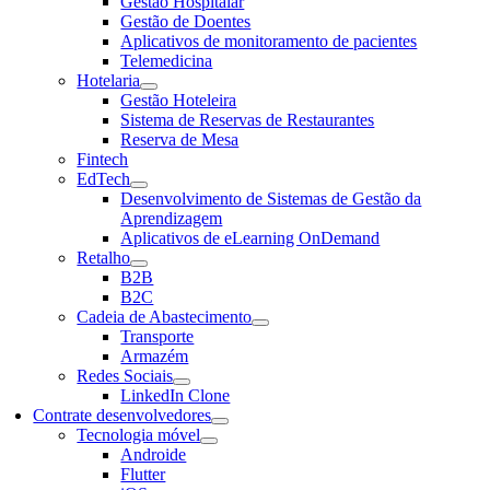
Gestão Hospitalar
Gestão de Doentes
Aplicativos de monitoramento de pacientes
Telemedicina
Hotelaria
Gestão Hoteleira
Sistema de Reservas de Restaurantes
Reserva de Mesa
Fintech
EdTech
Desenvolvimento de Sistemas de Gestão da
Aprendizagem
Aplicativos de eLearning OnDemand
Retalho
B2B
B2C
Cadeia de Abastecimento
Transporte
Armazém
Redes Sociais
LinkedIn Clone
Contrate desenvolvedores
Tecnologia móvel
Androide
Flutter