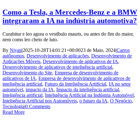
Como a Tesla, a Mercedes-Benz e a BMW
integraram a IA na indústria automotiva?
Curabitur e leo agora o vestíbulo mauris, ou antes do fim do maior,
nem como leo cheio de luto.
By
Niyati
|
2025-10-28T14:01:21+00:00
23 de Maio, 2024
|
Carros
autônomos
,
Desenvolvimento de aplicações
,
Desenvolvimento de
Aplicações Móveis
,
Desenvolvimento de aplicativos de IA
,
Desenvolvimento de aplicativos de inteligência artificial
,
Desenvolvimento do Site
,
Empresa de desenvolvimento de
aplicativos de IA
,
Empresa de desenvolvimento de aplicativos de
inteligência artificial
,
Futuro da Inteligência Artificial
,
IA no setor
automóvel
,
impacto da IA
,
Impacto da inteligência artificial
,
Inteligência artificial
,
Inteligência Artificial na Indústria Automóvel
,
Inteligência Artificial nos Automóveis
,
o futuro da IA
,
O Negócio
,
Tecnologia
|
0 Comments
Read More