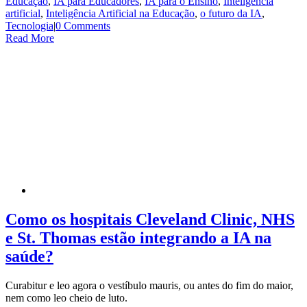
Educação
,
IA para Educadores
,
IA para o Ensino
,
Inteligência
artificial
,
Inteligência Artificial na Educação
,
o futuro da IA
,
Tecnologia
|
0 Comments
Read More
Como os hospitais Cleveland Clinic, NHS
e St. Thomas estão integrando a IA na
saúde?
Curabitur e leo agora o vestíbulo mauris, ou antes do fim do maior,
nem como leo cheio de luto.