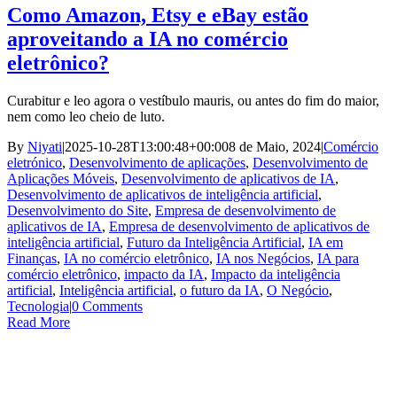
Como Amazon, Etsy e eBay estão
aproveitando a IA no comércio
eletrônico?
Curabitur e leo agora o vestíbulo mauris, ou antes do fim do maior,
nem como leo cheio de luto.
By
Niyati
|
2025-10-28T13:00:48+00:00
8 de Maio, 2024
|
Comércio
eletrónico
,
Desenvolvimento de aplicações
,
Desenvolvimento de
Aplicações Móveis
,
Desenvolvimento de aplicativos de IA
,
Desenvolvimento de aplicativos de inteligência artificial
,
Desenvolvimento do Site
,
Empresa de desenvolvimento de
aplicativos de IA
,
Empresa de desenvolvimento de aplicativos de
inteligência artificial
,
Futuro da Inteligência Artificial
,
IA em
Finanças
,
IA no comércio eletrônico
,
IA nos Negócios
,
IA para
comércio eletrônico
,
impacto da IA
,
Impacto da inteligência
artificial
,
Inteligência artificial
,
o futuro da IA
,
O Negócio
,
Tecnologia
|
0 Comments
Read More