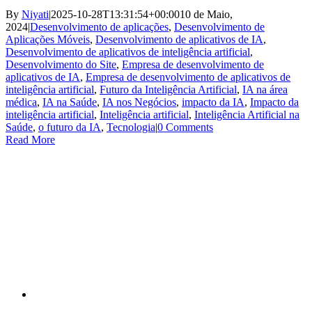
By
Niyati
|
2025-10-28T13:31:54+00:00
10 de Maio,
2024
|
Desenvolvimento de aplicações
,
Desenvolvimento de
Aplicações Móveis
,
Desenvolvimento de aplicativos de IA
,
Desenvolvimento de aplicativos de inteligência artificial
,
Desenvolvimento do Site
,
Empresa de desenvolvimento de
aplicativos de IA
,
Empresa de desenvolvimento de aplicativos de
inteligência artificial
,
Futuro da Inteligência Artificial
,
IA na área
médica
,
IA na Saúde
,
IA nos Negócios
,
impacto da IA
,
Impacto da
inteligência artificial
,
Inteligência artificial
,
Inteligência Artificial na
Saúde
,
o futuro da IA
,
Tecnologia
|
0 Comments
Read More