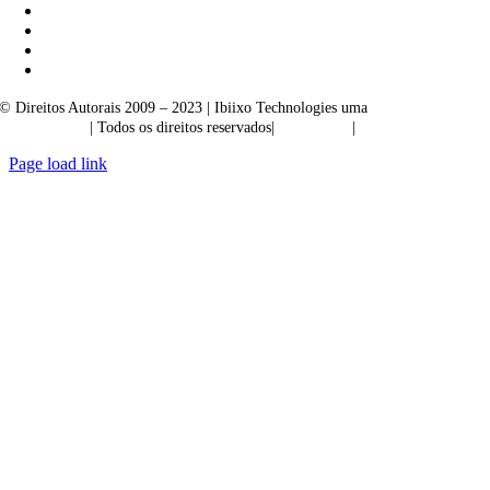
© Direitos Autorais 2009 – 2023 | Ibiixo Technologies uma
empresa do
Grupo Ibiixo
| Todos os direitos reservados|
Qualidade
|
Confidencialidade
Page load link