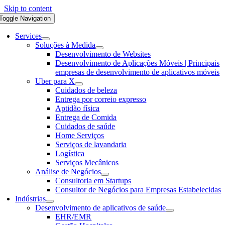
Skip to content
Toggle Navigation
Services
Soluções à Medida
Desenvolvimento de Websites
Desenvolvimento de Aplicações Móveis | Principais
empresas de desenvolvimento de aplicativos móveis
Uber para X
Cuidados de beleza
Entrega por correio expresso
Aptidão física
Entrega de Comida
Cuidados de saúde
Home Serviços
Serviços de lavandaria
Logística
Serviços Mecânicos
Análise de Negócios
Consultoria em Startups
Consultor de Negócios para Empresas Estabelecidas
Indústrias
Desenvolvimento de aplicativos de saúde
EHR/EMR