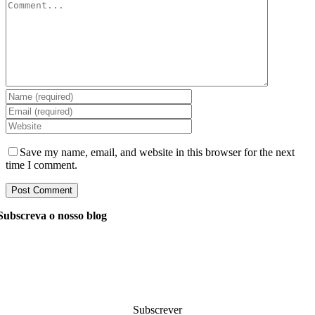
Save my name, email, and website in this browser for the next
time I comment.
Subscreva o nosso blog
Pergunte aos nossos gerentes tudo o que você quer saber
sobre desenvolvimento de software, e eles responderão à
sua pergunta dentro de 24 horas. É gratuito e
compromete-se.
Subscrever