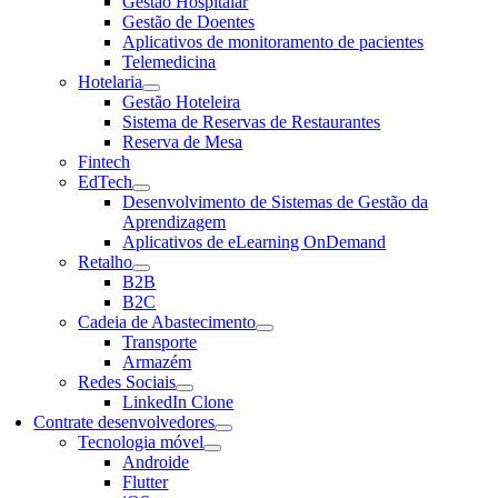
Gestão Hospitalar
Gestão de Doentes
Aplicativos de monitoramento de pacientes
Telemedicina
Hotelaria
Gestão Hoteleira
Sistema de Reservas de Restaurantes
Reserva de Mesa
Fintech
EdTech
Desenvolvimento de Sistemas de Gestão da
Aprendizagem
Aplicativos de eLearning OnDemand
Retalho
B2B
B2C
Cadeia de Abastecimento
Transporte
Armazém
Redes Sociais
LinkedIn Clone
Contrate desenvolvedores
Tecnologia móvel
Androide
Flutter