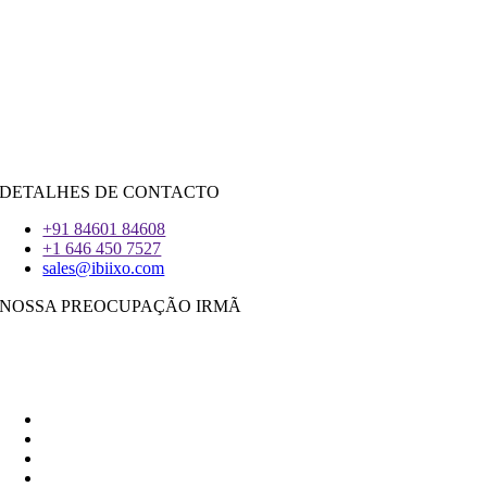
Java
PHP
|
Salesforce
Python
|
Reagir.JS
|
Androide
iOS
|
React-Nativo
Flutter
DETALHES DE CONTACTO
+91 84601 84608
+1 646 450 7527
sales@ibiixo.com
NOSSA PREOCUPAÇÃO IRMÃ
Ibiixo Soluções Empresariais
|
Akarta Exportações