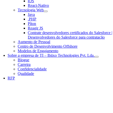
iOS
React-Nativo
Tecnologia Web
Java
.PHP
Píton
Reagir JS
Contrate desenvolvedores certificados do Salesforce |
Desenvolvedores do Salesforce para contratação
Aumento de Pessoal
Centro de Desenvolvimento Offshore
Modelos de Engajamento
Sobre a empresa de TI – Ibiixo Technologies Pvt. Lda.
Blogue
Carreira
Confidencialidade
Qualidade
RFP