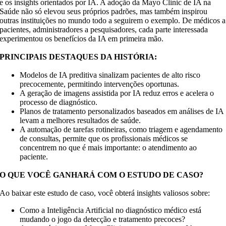
e os insights orientados por IA. A adoção da Mayo Clinic de
IA na
Saúde
não só elevou seus próprios padrões, mas também inspirou
outras instituições no mundo todo a seguirem o exemplo. De médicos a
pacientes, administradores a pesquisadores, cada parte interessada
experimentou os benefícios da IA em primeira mão.
PRINCIPAIS DESTAQUES DA HISTÓRIA:
Modelos de IA preditiva sinalizam pacientes de alto risco
precocemente, permitindo intervenções oportunas.
A geração de imagens assistida por IA reduz erros e acelera o
processo de diagnóstico.
Planos de tratamento personalizados baseados em análises de IA
levam a melhores resultados de saúde.
A automação de tarefas rotineiras, como triagem e agendamento
de consultas, permite que os profissionais médicos se
concentrem no que é mais importante: o atendimento ao
paciente.
O QUE VOCÊ GANHARÁ COM O ESTUDO DE CASO?
Ao baixar este estudo de caso, você obterá insights valiosos sobre:
Como a Inteligência Artificial no diagnóstico médico está
mudando o jogo da detecção e tratamento precoces?